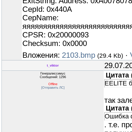
ExitString: Address: 0xA007807
CepId: 0x440A
CepName:
яяяяяяяяяяяяяяяяяяяяяяяяяя
CPSR: 0x20000093
Checksum: 0x0000
Вложения:
2103.bmp
·
(29.4 Kb)
29.07.2
t_viktor
Генералиссимус
Цитата
Сообщений: 1296
EELITE б
Offline
[Отправить ЛС]
так зал
Цитата
Ошибка 
. т.е. 