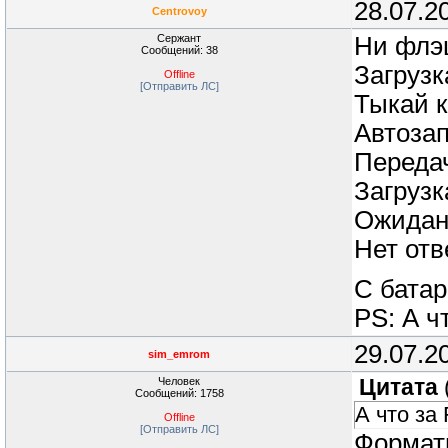
28.07.2
Centrovoy
Сержант
Ни флэш
Сообщений: 38
Загрузк
Offline
[Отправить ЛС]
Тыкай к
Автозап
Передач
Загруз
Ожидан
Нет отв
С батар
PS: А ч
29.07.2
sim_emrom
Человек
Цитата
Сообщений: 1758
А что за
Offline
[Отправить ЛС]
Формати