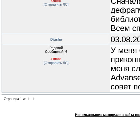
Сначала
Offline
[Отправить ЛС]
дефрагм
библиот
Всем сп
03.08.2
Diusha
Рядовой
У меня 
Сообщений: 6
приконн
Offline
[Отправить ЛС]
меня сл
Advanse
совет 
Страница
1
из
1
1
Использование материалов сайта во