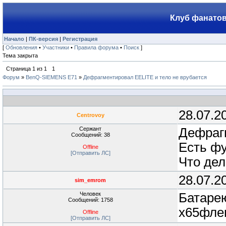
Клуб фанатов
Начало
|
ПК-версия
|
Регистрация
[
Обновления
•
Участники
•
Правила форума
•
Поиск
]
Тема закрыта
Страница
1
из
1
1
Форум
»
BenQ-SIEMENS E71
»
Дефрагментировал EELITE и тело не врубается
28.07.2
Centrovoy
Сержант
Дефрагм
Сообщений: 38
Есть фу
Offline
[Отправить ЛС]
Что дел
28.07.2
sim_emrom
Человек
Батарею
Сообщений: 1758
x65фле
Offline
[Отправить ЛС]