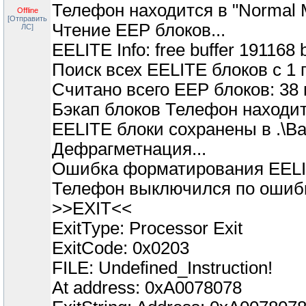
Телефон находится в "Normal 
Offline
[Отправить
Чтение EEP блоков...
ЛС]
EELITE Info: free buffer 191168 b
Поиск всех EELITE блоков с 1 п
Считано всего EEP блоков: 38 
Бэкап блоков Телефон находитс
EELITE блоки сохранены в .\
Дефрагметнация...
Ошибка форматирования EELI
Телефон выключился по ошиб
>>EXIT<<
ExitType: Processor Exit
ExitCode: 0x0203
FILE: Undefined_Instruction!
At address: 0xA0078078