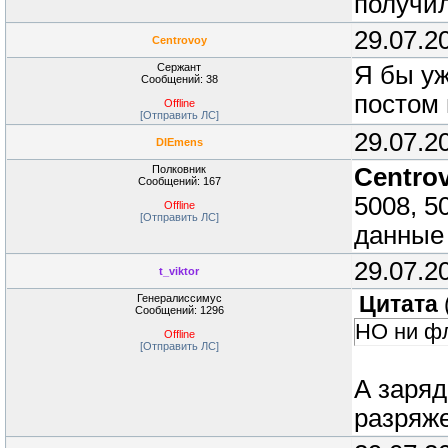
получи
29.07.2
Centrovoy
Сержант
Я бы уж
Сообщений: 38
постом
Offline
[Отправить ЛС]
29.07.2
DIEmens
Полковник
Centro
Сообщений: 167
5008, 5
Offline
[Отправить ЛС]
данные 
29.07.2
t_viktor
Генералиссимус
Цитата
Сообщений: 1296
НО ни фл
Offline
[Отправить ЛС]
А заряд
разряже