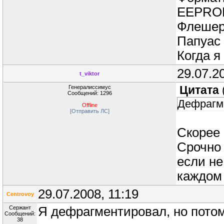
EEPROM,
Флешер 
Папуас 
Когда я
29.07.2
t_viktor
Генералиссимус
Цитата
Сообщений: 1296
Дефрагме
Offline
[Отправить ЛС]
Скорее 
Срочно 
если не
каждом 
29.07.2008, 11:19
Centrovoy
Сержант
Я дефрагментировал, но пото
Сообщений:
38