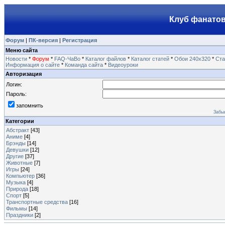
Клуб фанатов
Форум
|
ПК-версия
|
Регистрация
Меню сайта
Новости
*
Форум
*
FAQ-ЧаВо
*
Каталог файлов
*
Каталог статей
*
Обои 240х320
*
Ста
Информация о сайте
*
Команда сайта
*
Видеоуроки
Авторизация
Логин:
Пароль:
запомнить
Забы
Категории
Абстракт
[43]
Аниме
[4]
Брэнды
[14]
Девушки
[12]
Другие
[37]
Животные
[7]
Игры
[24]
Компьютер
[36]
Музыка
[4]
Природа
[18]
Спорт
[5]
Транспортные средства
[16]
Фильмы
[14]
Праздники
[2]