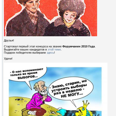
Друзья!
Стартовал первый этап конкурса на звание
Форумчанин 2010 Года
.
Выдвигайте ваших кандидатов в
этой теме
.
Подарок победителю выбираем
здесь
!
Удачи!