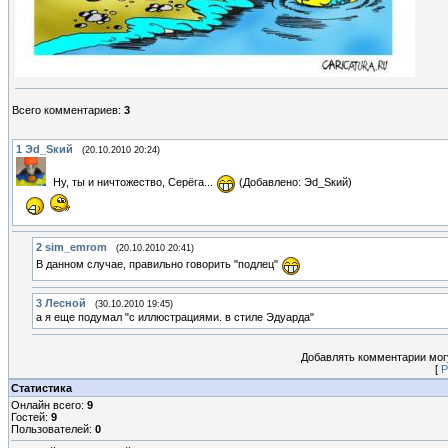
Всего комментариев
:
3
1
Эd_Sкий
(20.10.2010 20:24)
Ну, ты и ничтожество, Серёга...
(Добавлено: Эd_Sкий)
2
sim_emrom
(20.10.2010 20:41)
В данном случае, правильно говорить "подлец"
3
Лесной
(30.10.2010 19:45)
а я еще подумал "с иллюстрациями. в стиле Эдуарда"
Добавлять комментарии могу
[
Р
Статистика
Онлайн всего:
9
Гостей:
9
Пользователей:
0