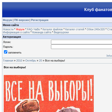
Клуб фанатов
Форум
|
ПК-версия
|
Регистрация
Меню сайта
Новости
*
Форум
*
FAQ-ЧаВо
*
Каталог файлов
*
Каталог статей
*
Обои 240х320
*
Ста
Информация о сайте
*
Команда сайта
*
Видеоуроки
Авторизация
Логин:
Пароль:
запомнить
Забы
Главная
»
2010
»
Октябрь
»
20
» Все на выборы!
Все на выборы!