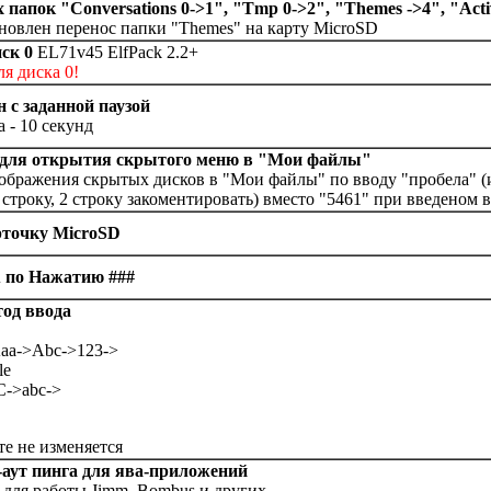
папок "Conversations 0->1", "Tmp 0->2", "Themes ->4", "Act
овлен перенос папки "Themes" на карту MicroSD
ск 0
EL71v45 ElfPack 2.2+
я диска 0!
 с заданной паузой
 - 10 секунд
 для открытия скрытого меню в "Мои файлы"
бражения скрытых дисков в "Мои файлы" по вводу "пробела" (ил
строку, 2 строку закоментировать) вместо "5461" при введеном в
арточку MicroSD
u по Нажатию ###
тод ввода
Aaa->Abc->123->
le
C->abc->
те не изменяется
аут пинга для ява-приложений
для работы Jimm, Bombus и других...