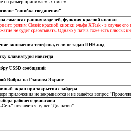
ие на размер принимаемых писем
дозвоне "ошибка соединения"
 на сименсах ранних моделей, функция красной кнопки
иант: режим Classic красной кнопки эльфа XTask - в случае его
ажатие не будет срабатывать. Однако у патча тоже есть плюсы: к
ние включения телефона, если не задан ПИН-код
тку клавиатуры навсегда
ибру USSD сообщений
ой Вибры на Главном Экране
авный экран при закрытии слайдера
ера приложения не закрываются и не задаётся вопрос "Продолж
ыбора рабочего диапазона
Сеть" появляется пункт "Диапазон"