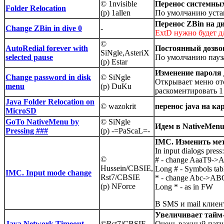
© 1nvisible
Перенос системных 
Folder Relocation
(p) 1allen
По умолчанию устан
Перенос ZBin на ди
Change ZBin in dive 0
-
ExtD нужно будет дл
©
AutoRedial forever with
Постоянный дозвон
SiNgle,AsteriX
selected pause
По умолчанию пауза
(p) Estar
Изменение пароля
Change password in disk
© SiNgle
Открывает меню ото
menu
(p) DuKu
раскоментировать 1 
Java Folder Relocation on
© wazokrit
перенос java на к
MicroSD
GoTo NativeMenu by
© SiNgle
Идем в NativeMen
Pressing ###
(p) -=PaScaL=-
IMC. Изменить ме
In input dialogs press:
©
# - change AaaT9->
Hussein/CBSIE,
Long # - Symbols tab
IMC. Input mode change
Rst7/CBSIE
* - change Abc->AB
(p) NForce
Long * - as in FW
В SMS и mail клиен
Увеличивает тайм-
Java Network Timeout
©Rst7/CBSIE
Очень важный патч 