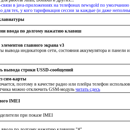
s-связи в java-приложениях на телефонах newsgold по умолчанию 
о для тех, у кого тарификация сессии за каждые (и даже неполн
 клавиатуры
ни ввода по долгому нажатию клавиш
элементов главного экрана v3
ы вывода индикаторов сети, состояния аккумулятора и панели
ть вывода строки USSD-сообщений
ез сим-карты
ючается, поэтому в качестве радио или плейра телефон использов
отчика можно отключить GSM-модуль
читать сдесь
мого IMEI
зделители при показе IMEI
 ввода по долгому нажатию клавиши "#"