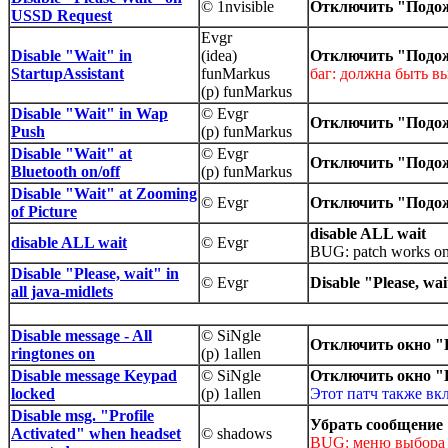
© 1nvisible
Отключить "Подож
USSD Request
Evgr
Disable "Wait" in
(idea)
Отключить "Подож
StartupAssistant
funMarkus
баг: должна быть в
(p) funMarkus
Disable "Wait" in Wap
© Evgr
Отключить "Подож
Push
(p) funMarkus
Disable "Wait" at
© Evgr
Отключить "Подож
Bluetooth on/off
(p) funMarkus
Disable "Wait" at Zooming
© Evgr
Отключить "Подож
of Picture
disable ALL wait
disable ALL wait
© Evgr
BUG: patch works onl
Disable "Please, wait" in
© Evgr
Disable "Please, wait
all java-midlets
Disable message - All
© SiNgle
Отключить окно "
ringtones on
(p) 1allen
Disable message Keypad
© SiNgle
Отключить окно "
locked
(p) 1allen
Этот патч также вк
Disable msg. "Profile
Убрать сообщение 
Activated" when headset
© shadows
BUG: меню выбора п