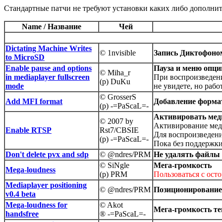
Стандартные патчи не требуют установки каких либо дополни
Name / Название
Чей
Dictating Machine Writes
© 1nvisible
Запись Диктофоно
to MicroSD
Enable pause and options
Пауза и меню опци
© Miha_r
in mediaplayer fullscreen
При воспроизведени
(p) DuKu
mode
не увидете, но раб
© GrosserS
Add MFI format
Добавление форма
(p) -=PaScaL=-
Активировать мед
© 2007 by
Активирование меди
Enable RTSP
Rst7/CBSIE
Для воспроизведени
(p) -=PaScaL=-
Пока без поддержк
Don't delete pvx and sdp
© @ndres/PRM
Не удалять файлы 
© SiNgle
Мега-громкость
Mega-loudness
(p) PRM
Пользоваться с ост
Mediaplayer positioning
© @ndres/PRM
Позиционирование
v0.4 beta
Mega-loudness for
© Akot
Мега-громкость те
handsfree
® -=PaScaL=-