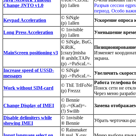
Change JNTO v1.0
(p) 1allen
Разрыв сессии egpr
период. Особо важн
© SiNgle
Keypad Acceleration
Ускорение опроса
(p) 1allen
© 1nvisible
Long Press Acceleration
Уменьшение време
(p) 1allen
© SiNgle, BuG,
KiRiK,
Позиционирование 
MainScreen positioning v3
[crazy]misha
Изменяет координат
® arsh0r,TAPe
экрана.
(p) -=PaScaL=-
Increase speed of USSD-
© SiNgle
Увеличить скорос
messages
(p) -=PaScaL=-
Работа телефона б
© ThE TrIFoNe
Work without SIM-card
Поиск сети не откл
(p) Frezzz
Через меню разраб
© Bennie
Change Display of IMEI
(i) -=(Kad)=-
Замена отображае
(!) Swilib
Disable delimiters while
© 1nvisible
Убрать черточки-ра
showing IMEI
® Bennie
© Rainmaker
Input language select on
® real_X-ray,
Меню выбора языка