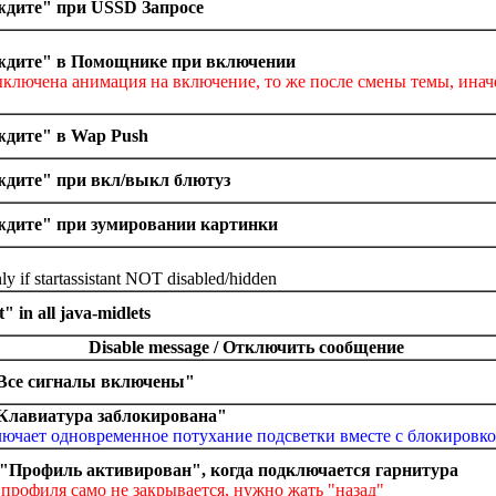
дите" при USSD Запросе
дите" в Помощнике при включении
ыключена анимация на включение, то же после смены темы, ина
дите" в Wap Push
дите" при вкл/выкл блютуз
дите" при зумировании картинки
y if startassistant NOT disabled/hidden
" in all java-midlets
Disable message / Отключить сообщение
Все сигналы включены"
Клавиатура заблокирована"
лючает одновременное потухание подсветки вместе с блокировк
"Профиль активирован", когда подключается гарнитура
рофиля само не закрывается, нужно жать "назад"