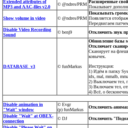
Extended attributes of
Расширенные свой
© @ndres/PRM
MP3 and AAC-files v2.0
Показывает дополни
Показывать громко
Show volume in video
© @ndres/PRM
Появляется отображ
Передвигаем патче
Disable Video Recording
© benj9
Отключить звук пр
Sound
Обновление базы 
Отключает сканиро
Сканирует на флешк
ковычек.
Инструкция:
DATABASE_v3
© funMarkus
1) Идём в папку Sy
idx, mal, mmalb, mm
2) Выключаем тел, 
3) Включаем тел, от
4) Всё, о бесконеч
Disable animation in
© Evgr
Отключить анимац
"Wait" window
(p) funMarkus
Disable "Wait" at OBEX-
© DJ
Отключить "Подо
connection
Disable "Please Wait" on