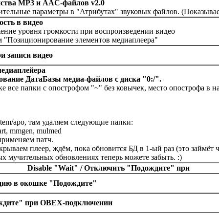
ства MP3 и AAC-файлов v2.0
тельные параметры в "Атрибутах" звуковых файлов. (Показывает
сть в видео
ение уровня громкости при воспроизведении видео
м "Позиционирование элементов медиаплеера"
и записи видео
медиаплейера
вание ДатаБазы медиа-файлов с диска "0:/".
е все папки с опострофом "~" без ковычек, место опострофа в на
stem/apo, там удаляем следующие папки:
art, mmgen, mulmed
применяем патч.
крываем плеер, ждём, пока обновится БД в 1-ый раз (это займёт 
ных мучительных обновлениях теперь можете забыть. :)
Disable "Wait" / Отключить "Подождите" при
ию в окошке "Подождите"
ждите" при OBEX-подключении