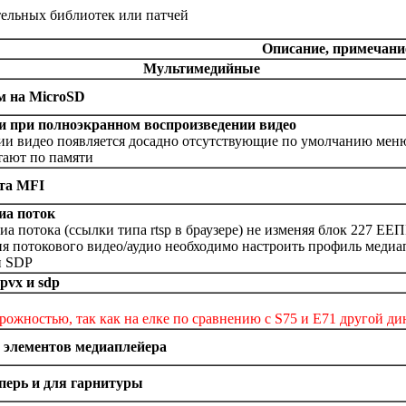
тельных библиотек или патчей
Описание, примечани
Мультимедийные
м на MicroSD
и при полноэкранном воспроизведении видео
и видео появляется досадно отсутствующие по умолчанию меню
отают по памяти
та MFI
иа поток
а потока (ссылки типа rtsp в браузере) не изменяя блок 227 Е
я потокового видео/аудио необходимо настроить профиль меди
и SDP
pvx и sdp
орожностью, так как на елке по сравнению с S75 и Е71 другой д
 элементов медиаплейера
перь и для гарнитуры