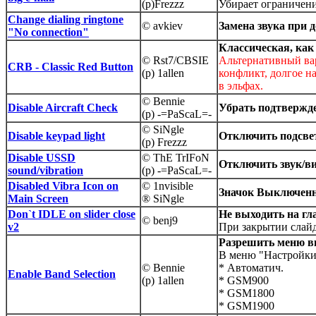
(p)Frezzz
Убирает ограничен
Change dialing ringtone
© avkiev
Замена звука при 
"No connection"
Классическая, как
© Rst7/CBSIE
Альтернативный вар
CRB - Classic Red Button
(p) 1allen
конфликт, долгое н
в эльфах.
© Bennie
Disable Aircraft Check
Убрать подтвержде
(p) -=PaScaL=-
© SiNgle
Disable keypad light
Отключить подсве
(p) Frezzz
Disable USSD
© ThE TrIFoN
Отключить звук/в
sound/vibration
(p) -=PaScaL=-
Disabled Vibra Icon on
© 1nvisible
Значок Выключенн
Main Screen
® SiNgle
Don`t IDLE on slider close
Не выходить на гл
© benj9
v2
При закрытии слайд
Разрешить меню в
В меню "Настройки-
© Bennie
* Автоматич.
Enable Band Selection
(p) 1allen
* GSM900
* GSM1800
* GSM1900