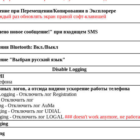
ние при Перемещении/Копировании в Эксплорере
ждый раз обновлять экран правой софт-клавишей
ено новое сообщение!" при входящем SMS
ия Bluetooth: Вкл./Выкл
ние "Выбран русский язык"
Disable Logging
MI
лефона
ных логов, а отсюда видимо ускорение работы телефона
 Logging - Отключить лог Registration
 - Отключить лог
ng - Отключить лог AuMa
ging - Отключить лог UDIAL
ging - Отключить лог LOGAL
### doesn't work anymore, не работ
ging
ing