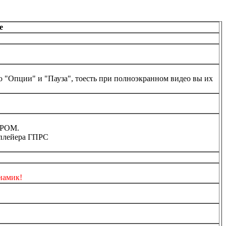
е
 "Опции" и "Пауза", тоесть при полноэкранном видео вы их
ЕПРОМ.
аплейера ГПРС
инамик!