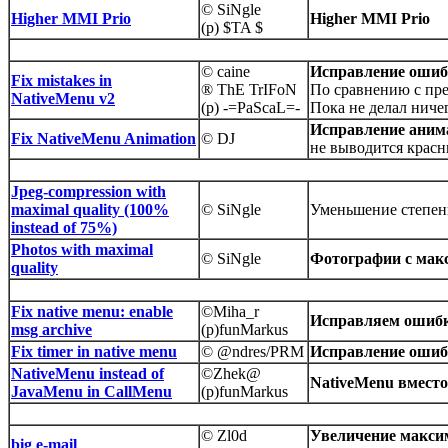
© SiNgle
Higher MMI Prio
Higher MMI Prio
(p) $TA $
© caine
Исправление ошибо
Fix mistakes in
® ThE TrIFoN
По сравнению с пре
NativeMenu v2
(p) -=PaScaL=-
Пока не делал нич
Исправление анима
Fix NativeMenu Animation
© DJ
не выводится красн
Jpeg-compression with
maximal quality (100%
© SiNgle
Уменьшение степен
instead of 75%)
Photos with maximal
© SiNgle
Фотографии с мак
quality
Fix native menu: enable
©Miha_r
Исправляем ошибк
msg archive
(p)funMarkus
Fix timer in native menu
© @ndres/PRM
Исправление ошиб
NativeMenu instead of
©Zhek@
NativeMenu вместо
JavaMenu in CallMenu
(p)funMarkus
© Zl0d
Увеличение макси
big e-mail