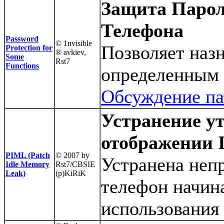
Защита Паро
Телефона
Password
© 1nvisible
Позволяет назн
Protection for
® avkiev,
Some
Rst7
Functions
определенным
Обсуждение па
Устранение у
отображении I
PIML (Patch
© 2007 by
Устранена непр
Idle Memory
Rst7/CBSIE
Leak)
(p)KiRiK
телефон начин
использования