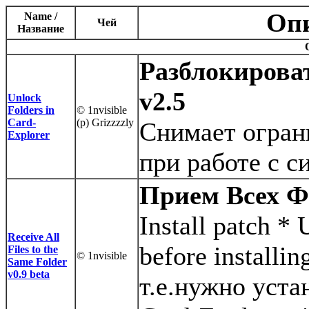
Опи
Name /
Чей
Название
Разблокироват
v2.5
Unlock
Folders in
© 1nvisible
Card-
(p) Grizzzzly
Снимает огран
Explorer
при работе с 
Прием Всех Ф
Install patch *
Receive All
before installin
Files to the
© 1nvisible
Same Folder
v0.9 beta
т.е.нужно уста