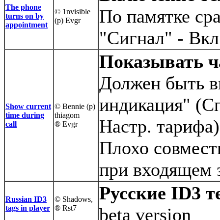
The phone
По памятке сра
© 1nvisible
turns on by
(p) Evgr
appointment
"Сигнал" - Вк
Показывать ч
Должен быть в
индикация" (Сп
Show current
© Bennie (p)
time during
thiagom
Настр. тарифа)
call
® Evgr
Плохо совмест
при входящем 
Русские ID3 т
Russian ID3
© Shadows,
tags in player
® Rst7
beta version