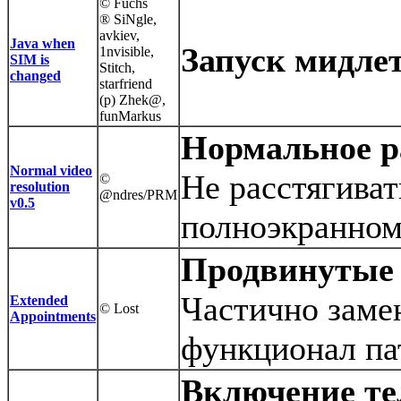
© Fuchs
® SiNgle,
avkiev,
Java when
Запуск мидле
1nvisible,
SIM is
Stitch,
changed
starfriend
(p) Zhek@,
funMarkus
Нормальное р
Normal video
Не расстягиват
©
resolution
@ndres/PRM
v0.5
полноэкранном
Продвинутые
Частично заме
Extended
© Lost
Appointments
функционал пат
Включение те