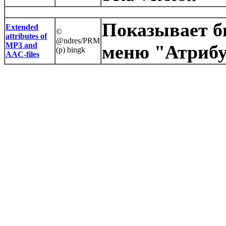
Показывает б
Extended
©
attributes of
@ndres/PRM
MP3 and
меню "Атриб
(p) bingk
AAC-files