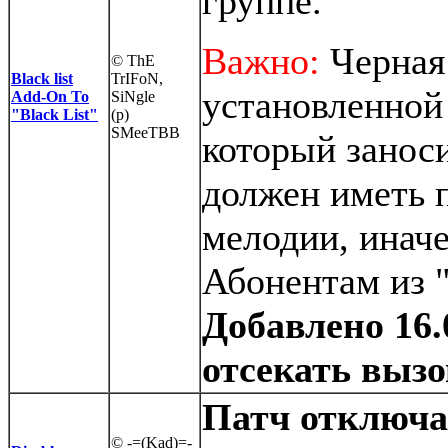
группе.
Важно:
Черная 
© ThE
Black list
TrIFoN,
установленной 
Add-On To
SiNgle
"Black List"
(p)
SMeeTBB
который заноси
должен иметь 
мелодии, иначе
Абонентам из "
Добавлено 16.
отсекать выз
Патч отключа
© -=(Kad)=-