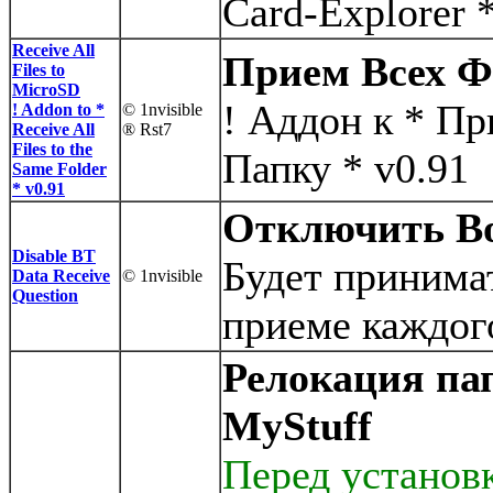
Card-Explorer 
Receive All
Прием Всех Ф
Files to
MicroSD
! Аддон к * П
! Addon to *
© 1nvisible
Receive All
® Rst7
Files to the
Папку * v0.91
Same Folder
* v0.91
Отключить Во
Disable BT
Будет принима
Data Receive
© 1nvisible
Question
приеме каждог
Релокация па
MyStuff
Перед установк