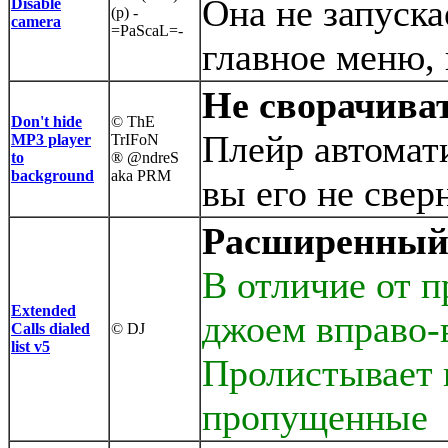
Она не запуск
Disable
(p) -
camera
=PaScaL=-
главное меню, 
Не сворачива
Don't hide
© ThE
Плейр автомати
MP3 player
TrIFoN
to
® @ndreS
background
aka PRM
вы его не свер
Расширенный 
В отличие от п
Extended
джоем вправо-в
Calls dialed
© DJ
list v5
Пролистывает 
пропущенные