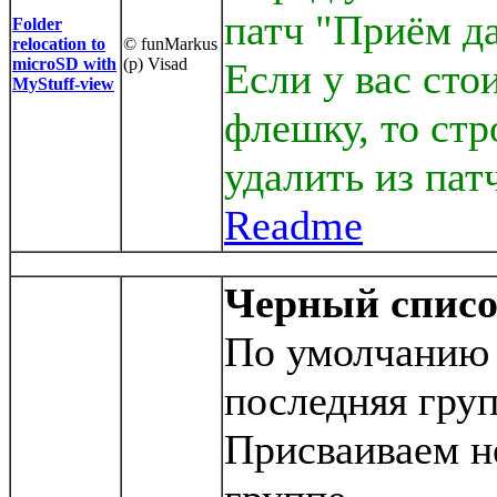
патч "Приём д
Folder
relocation to
© funMarkus
microSD with
(p) Visad
Если у вас сто
MyStuff-view
флешку, то ст
удалить из пат
Readme
Черный спис
По умолчанию в
последняя груп
Присваиваем н