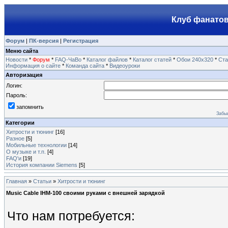
Клуб фанатов
Форум
|
ПК-версия
|
Регистрация
Меню сайта
Новости
*
Форум
*
FAQ-ЧаВо
*
Каталог файлов
*
Каталог статей
*
Обои 240х320
*
Ста
Информация о сайте
*
Команда сайта
*
Видеоуроки
Авторизация
Логин:
Пароль:
запомнить
Забы
Категории
Хитрости и тюнинг
[16]
Разное
[5]
Мобильные технологии
[14]
О музыке и т.п.
[4]
FAQ'и
[19]
История компании Siemens
[5]
Главная
»
Статьи
»
Хитрости и тюнинг
Music Cable IHM-100 своими руками с внешней зарядкой
Что нам потребуется: