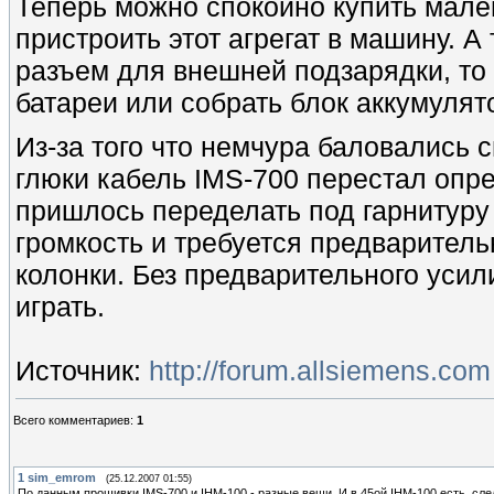
Теперь можно спокойно купить мален
пристроить этот агрегат в машину. 
разъем для внешней подзарядки, то
батареи или собрать блок аккумулят
Из-за того что немчура баловались 
глюки кабель IMS-700 перестал опре
пришлось переделать под гарнитуру
громкость и требуется предварител
колонки. Без предварительного усил
играть.
Источник
:
http://forum.allsiemens.co
Всего комментариев
:
1
1
sim_emrom
(25.12.2007 01:55)
По данным прошивки IMS-700 и IHM-100 - разные вещи. И в 45ой IHM-100 есть, сле