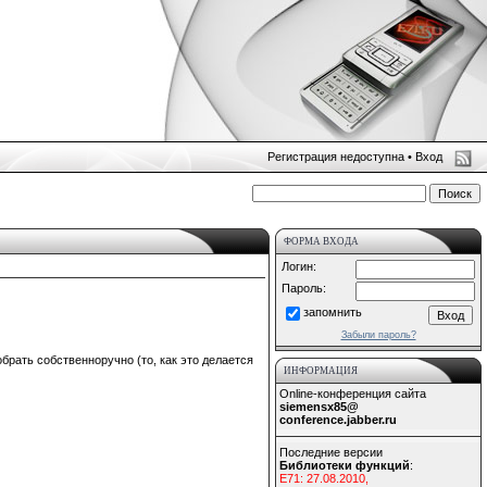
Регистрация недоступна •
Вход
ФОРМА ВХОДА
Логин:
Пароль:
запомнить
Забыли пароль?
собрать собственноручно (то, как это делается
ИНФОРМАЦИЯ
Online-конференция сайта
siemensx85@
conference.jabber.ru
Последние версии
Библиотеки функций
:
E71: 27.08.2010,