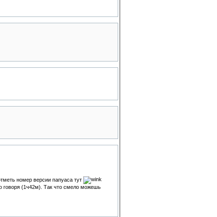
 отметь номер версии папуаса тут
ко говоря (1ч42м). Так что смело можешь