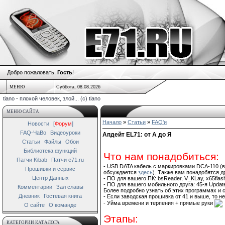
Добро пожаловать,
Гость
!
МЕНЮ
Суббота, 08.08.2026
tiano - плохой человек, злой... (c) tiano
МЕНЮ САЙТА
Начало
»
Статьи
»
FAQ'и
Новости
[
Форум
]
FAQ-ЧаВо
Видеоуроки
Апдейт EL71: от А до Я
Статьи
Файлы
Обои
Библиотека функций
Что нам понадобиться:
Патчи Kibab
Патчи e71.ru
- USB DATA кабель с маркировками DCA-110 (в
Прошивки и сервис
обсуждается
здесь
). Также вам понадобятся д
Центр Данных
- ПО для вашего ПК: bsReader, V_KLay, x65flash
- ПО для вашего мобильного друга: 45-я Update
Комментарии
Зал славы
Более подробно узнать об этих программах и 
Дневник
Гостевая книга
- Если заводская прошивка от 41 и выше, то н
- Уйма времени и терпения + прямые руки
О сайте
О команде
Этапы:
КАТЕГОРИИ КАТАЛОГА