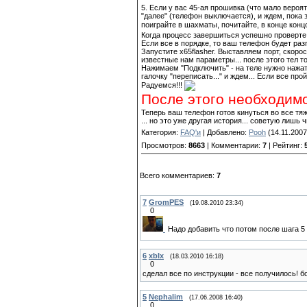
5. Если у вас 45-ая прошивка (что мало вероя
"далее" (телефон выключается), и ждем, пока 
поиграйте в шахматы, почитайте, в конце конц
Когда процесс завершиться успешно проверте 
Если все в порядке, то ваш телефон будет раз
Запустите x65flasher. Выставляем порт, скорос
известные нам параметры... после этого тел т
Нажимаем "Подключить" - на теле нужно нажат
галочку "переписать..." и ждем... Если все п
Радуемся!!!
После этого необходим
Теперь ваш телефон готов кинуться во все тяжк
... но это уже другая история... советую лиш
Категория:
FAQ'и
| Добавлено:
Pooh
(14.11.2007
Просмотров:
8663
| Комментарии:
7
| Рейтинг:
Всего комментариев:
7
7
GromPES
(19.08.2010 23:34)
0
Надо добавить что потом после шага 5 
6
xbIx
(18.03.2010 16:18)
0
сделал все по инструкции - все получилось! б
5
Nephalim
(17.06.2008 16:40)
0