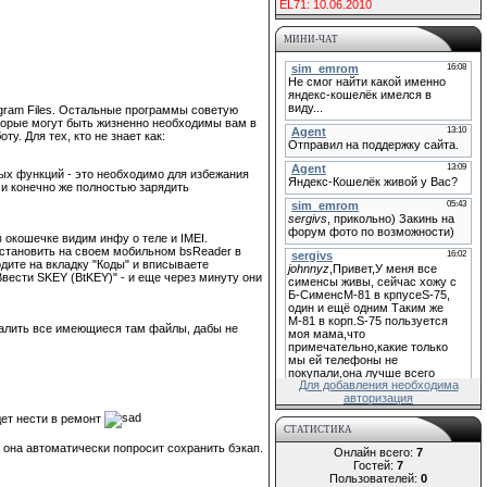
EL71: 10.06.2010
МИНИ-ЧАТ
ogram Files. Остальные программы советую
оторые могут быть жизненно необходимы вам в
. Для тех, кто не знает как:
х функций - это необходимо для избежания
 и конечно же полностью зарядить
 окошечке видим инфу о теле и IMEI.
 установить на своем мобильном bsReader в
одите на вкладку "Коды" и вписываете
вести SKEY (BtKEY)" - и еще через минуту они
удалить все имеющиеся там файлы, дабы не
Для добавления необходима
авторизация
дет нести в ремонт
СТАТИСТИКА
 она автоматически попросит сохранить бэкап.
Онлайн всего:
7
Гостей:
7
Пользователей:
0