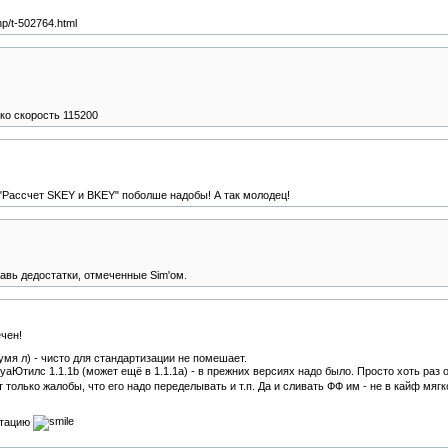
hp/t-502764.html
ко скорость 115200
о "Рассчет SKEY и BKEY" поболше надобы! А так молодец!
равь дедостатки, отмеченные Sim'ом.
ечен!
мя л) - чисто для стандартизации не помешает.
уаЮтилс 1.1.1b (может ещё в 1.1.1a) - в прежних версиях надо было. Просто хоть раз
только жалобы, что его надо переделывать и т.п. Да и сливать ФФ им - не в кайф мяг
утацию