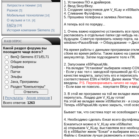
1. Установка ПО и драйверов.
Хитрости и тюнинг
[16]
2. Ввод Skey/Bkey.
3. Создание загрузчиков для V_KLay и x65flashe
Разное
[5]
4. Сливание Фуллфлеш.
Мобильные технологии
[14]
5. Прошивка телефона и заливка Ленгпака.
О музыке и т.п.
[4]
А теперь всё по порядку...
FAQ'и
[19]
История компании Siemens
[5]
1. Очень важно корректно установить все про
распаковать в отдельные папки где-нибудь на
будущем. Советую проверить номер порта, на 
НАШ ОПРОС
windows+Pause/Break -> Оборудование -> Дисп
Какой раздел форума вы
На время работы с данными программаи отклю
посещаете чаще всего?
сбоев во время рвботы. Также важно на самом
BenQ-Siemens E71/EL71
аккумулятор. Затем подсоедините тело к ПК.
Общие вопросы
2. Запускаем x65PapuaUtils.
Графика
- На вкладке "Установки" выбираем номер COM
Патчи
- Если у вас тел с заводской прошивкой до 41
качестве мидлета, запустить его и переписать
Эльфы
соответственно ESN и HASH. Далее жмем "Расс
Java, Программы
введены.
P.S. Переворачивать ничего не надо
.
Раздел "Компьютеры"
- Если вам не повезло... покупаете BKey и ввод
3. В этой же программе на той же вкладке жм
перепутать. Лоадер для V_KLay готов!
[
Результаты
·
Архив опросов
]
На этой же вкладке жмем x65flasher.ini - и со
Всего ответов:
1263
Теперь x65PapuaUtils нужно закрыть, чтоб осво
Бывает так, что система порт не освобождает 
4. Необходимо сделать бэкап всего фуллфлеша.
Бэкапиться можно в V_KLay или x65flasher.
а) открываем V_KLay, выставляем все необход
б) в x65flasher жмем "Бэкап" и выбираем весь
Файлы с бэкапом лучше размножить и помести