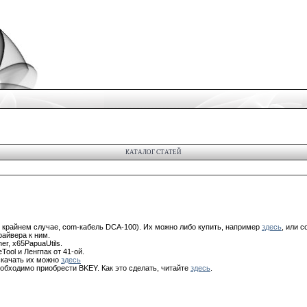
КАТАЛОГ СТАТЕЙ
 крайнем случае, com-кабель DCA-100). Их можно либо купить, например
здесь
, или 
райвера к ним.
er, x65PapuaUtils.
Tool и Ленгпак от 41-ой.
скачать их можно
здесь
еобходимо приобрести BKEY. Как это сделать, читайте
здесь
.