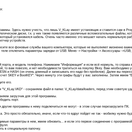
r.
граммы. Здесь нужно учесть, что лишь V_KLay имеет установщик и ставится сам в Pr
 логическом диске, т.к. у них также появляются различные вспомогательные файлы, к
который установился кабель. Очень часто именно это мешает начать нормальную работу
етчер устройств.
сите все фоновые службы вашего компьютера, которые не выполняют жизненно важны
 теле отключить параметры зарядки от USB: Меню -> Настройки -> Аксессуары ->USB;
 порта, и модель телефона. Нажимаем "Информация" и если всё нормуль, то справа в
-ой, то вам повезло, и нет необходимости тратиться на покупку Bkey. Вам необходимо
 ESN и HASH (он очень длинный и записывать его надо без пробелов). Далее вы перех
чет SKEY и BootKEY". Через минуту эти графы будут у вас заполнены. Затем жмем "В
ите его.
ем "V_KLay.VKD" - сохраняем файл в папке: V_KLay/data/loaders, перед этим советую 
храняем загрузчик для этой программы.
бодить порт.
и другие программы к нему подключиться не могут - в этом случае перезагрузите ПК.
 Это просто обязательно, иначе, если что-то вдруг пойдет не так - мобилку нужно бу
имые параметры в нем, жмем обновить... и если это первое соединение с программой
 фулл.
ть в специальную папочку.