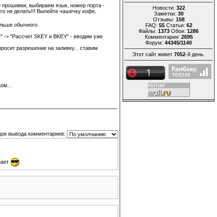
ой прошивки, выбираем язык, номер порта -
Новости:
322
го не делать!!! Выпейте чашечку кофе,
Заметки:
30
Отзывы:
158
ольше обычного.
FAQ:
55
Статьи:
62
Файлы:
1373
Обои:
1286
ы" -> "Рассчет SKEY и BKEY" - вводим уже
Комментарии:
2695
Форум:
44345/1140
росит разрешение на заливку... ставим
Этот сайт живет
7052
-й день.
ом...
док вывода комментариев:
нает