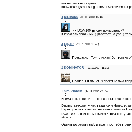
вот нашёл такою хрень
http://forum.gsmhosting.com/vbb/archive/index.p
4
DIEmens
(09.06.2008 15:46)
0
>>>DCA-100 ты сам пользовался?
я юзаю самопольный=) работает на ура=) толь
3
L@oR
(11.01.2008 18:49)
0
Прекрасно!! То что искал! Вот только 
2
DOMINATOR
(15.11.2007 11:36)
0
Прочел! Отлично! Респект! Только поп
1
sim_emrom
(14.11.2007 22:55)
0
Внимательно не читал, но респект тебе обесп
Беглым взлядом, у нас везде фуллфлеш (с дву
Переворачивать ничего не нужно только в Пап
DCA-100 ты сам пользовался? Пока поступают 
убрать.
Оцениваю работу на 5 и ещё плюс тебе в реп