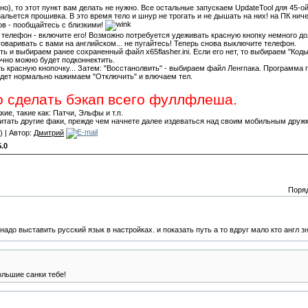
тно), то этот пункт вам делать не нужно. Все остальные запускаем UpdateTool для 45-
зальется прошивка. В это время тело и шнур не трогать и не дышать на них! на ПК ниче
ов - пообщайтесь с близкими!
телефон - включите его! Возможно потребуется удеживать красную кнопку немного д
говаривать с вами на английском... не пугайтесь! Теперь снова выключите телефон.
ть и выбираем ранее сохраненный файл x65flasher.ini. Если его нет, то выбираем "Код
очно можно будет подконнектить.
ь красную кнопочку... Затем: "Восстанолвить" - выбираем файл Ленгпака. Программа п
ройдет нормально нажимаем "Отключить" и влючаем тел.
о сделать бэкап всего фуллфлеша.
ие, такие как: Патчи, Эльфы и т.п.
ь читать другие факи, прежде чем начнете далее издеваться над своим мобильным дружк
) | Автор:
Дмитрий
5.0
Поря
надо выставить русский язык в настройках. и показать путь а то вдруг мало кто англ з
ольшие санки тебе!