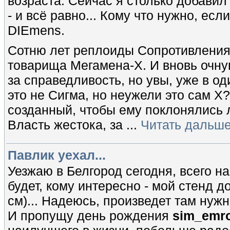
возраста. Сейчас я столько добавил в
- и всё равно... Кому что нужно, есл
DIEmens.
Сотню лет реплоиды Сопротивления 
товарища Мегамена-X. И вновь очну
за справедливость, но увы, уже в од
это не Сигма, но неужели это сам X? 
созданный, чтобы ему поклонялись 
Власть жестока, за
...
Читать дальше
Павлик уехал...
Уезжаю в Белгород сегодня, всего н
будет, кому интересно - мой стенд 
см)... Надеюсь, произведет там нуж
И пропущу день рождения
sim_emr