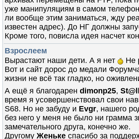
уже манипуляциям в самом телефоне 
ли вообще этим заниматься, жду ре
известен адрес). До НГ должны запус
Кроме того, повисла идея насчет ко
Взрослеем
Вырастают наши дети. А я нет
Не 
Вот и сайт дорос до медали Форумча
жизни не всё так гладко, но оживле
А ещё я благодарен
dimonp25
,
St@l
время я усовершенствовал свои нав
S68. Но не забуду и
Evgr
, нашего ро
без него у меня не было ни грамма з
замечательного друга, конечно же.
Другому
Женьке
спасибо за поддерж