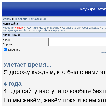
Клуб фанатов
Форум
|
ПК-версия
|
Регистрация
Меню сайта
Новости
*
Форум
*
FAQ-ЧаВо
*
Каталог файлов
*
Каталог статей
*
Обои 240х320
*
Ста
Информация о сайте
*
Команда сайта
*
Видеоуроки
Авторизация
Логин:
Пароль:
запомнить
Забы
Улетает время...
Я дорожу каждым, кто был с нами эти
4 года
4 года сайту наступило вообще без
Но мы живём, живём пока и всем хо