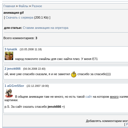
Главная
»
Файлы
»
Разное
анимация gif
[
Скачать с сервера
(200.1 Kb) ]
для статьи:
Ставим анимацию на опретора
Всего комментариев
:
3
3
lynatik
(10.05.2008 11:18)
народ помогите смайлы для смс найти плиз. У меня Е71
2
jenok666
(04.04.2008 22:40)
ой, мне уже спасибо сказали, я и не заметил
спасибо за спасибо))))
1
aGGreSSor
(22.12.2007 19:00)
В общем анимации там не много, но есть такой
сайт
на котором
много
халя
картинки.
p.S. За сайт сказать спасибо
jenok666
=)
Добавлять комментарии могу
[
Р