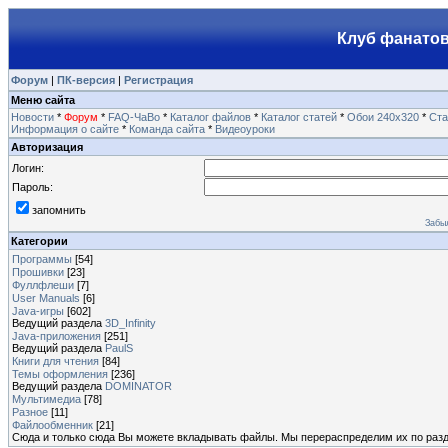
Клуб фанатов
Форум
|
ПК-версия
|
Регистрация
Меню сайта
Новости
*
Форум
*
FAQ-ЧаВо
*
Каталог файлов
*
Каталог статей
*
Обои 240х320
*
Ста
Информация о сайте
*
Команда сайта
*
Видеоуроки
Авторизация
Логин:
Пароль:
запомнить
Забы
Категории
Программы
[54]
Прошивки
[23]
Фуллфлеши
[7]
User Manuals
[6]
Java-игры
[602]
Ведущий раздела
3D_Infinity
Java-приложения
[251]
Ведущий раздела
PaulS
Книги для чтения
[84]
Темы оформления
[236]
Ведущий раздела
DOMINATOR
Мультимедиа
[78]
Разное
[11]
Файлообменник
[21]
Сюда и только сюда Вы можете вкладывать файлы. Мы перераспределим их по раз