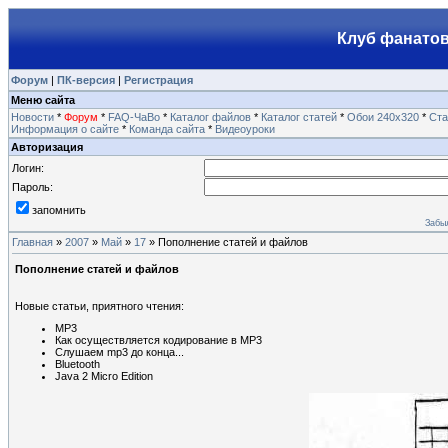
Клуб фанатов
Форум
|
ПК-версия
|
Регистрация
Меню сайта
Новости
*
Форум
*
FAQ-ЧаВо
*
Каталог файлов
*
Каталог статей
*
Обои 240х320
*
Ста
Информация о сайте
*
Команда сайта
*
Видеоуроки
Авторизация
Логин:
Пароль:
запомнить
Забы
Главная
»
2007
»
Май
»
17
» Пополнение статей и файлов
Пополнение статей и файлов
Новые статьи, приятного чтения:
MP3
Как осуществляется кодирование в MP3
Слушаем mp3 до конца...
Bluetooth
Java 2 Micro Edition