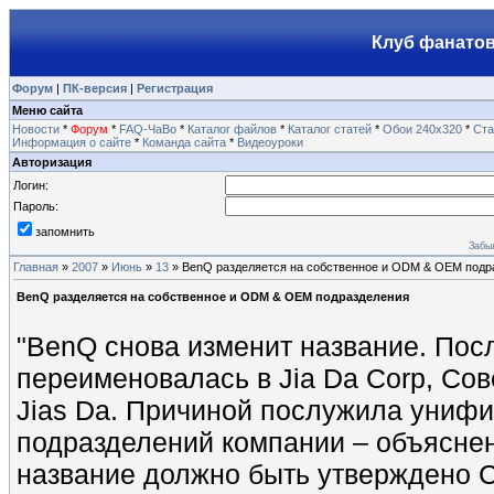
Клуб фанатов
Форум
|
ПК-версия
|
Регистрация
Меню сайта
Новости
*
Форум
*
FAQ-ЧаВо
*
Каталог файлов
*
Каталог статей
*
Обои 240х320
*
Ста
Информация о сайте
*
Команда сайта
*
Видеоуроки
Авторизация
Логин:
Пароль:
запомнить
Забы
Главная
»
2007
»
Июнь
»
13
» BenQ разделяется на собственное и ODM & OEM подр
BenQ разделяется на собственное и ODM & OEM подразделения
"BenQ снова изменит название. Посл
переименовалась в Jia Da Corp, Сов
Jias Da. Причиной послужила унифи
подразделений компании – объясне
название должно быть утверждено С