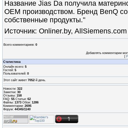
Название Jias Da получила материн
OEM производством. Бренд BenQ сох
собственные продукты."
Источник: Onliner.by, AllSiemens.com
Всего комментариев
:
0
Добавлять комментарии могу
[
Р
Статистика
Онлайн всего:
5
Гостей:
5
Пользователей:
0
Этот сайт живет
7052
-й день.
Новости:
322
Заметки:
30
Отзывы:
158
FAQ:
55
Статьи:
62
Файлы:
1373
Обои:
1286
Комментарии:
2695
Форум:
44345/1140