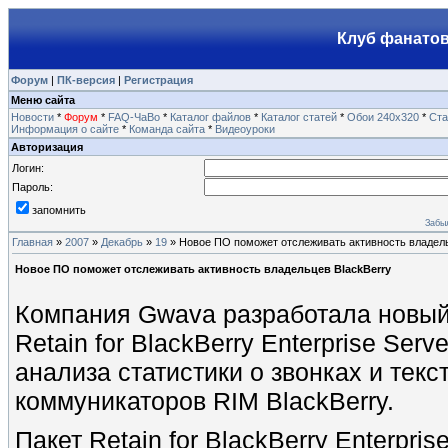
Клуб фанатов
Форум
|
ПК-версия
|
Регистрация
Меню сайта
Новости
*
Форум
*
FAQ-ЧаВо
*
Каталог файлов
*
Каталог статей
*
Обои 240х320
*
Ста
Информация о сайте
*
Команда сайта
*
Видеоуроки
Авторизация
Логин:
Пароль:
запомнить
Забы
Главная
»
2007
»
Декабрь
»
19
» Новое ПО поможет отслеживать активность владель
Новое ПО поможет отслеживать активность владельцев BlackBerry
Компания Gwava разработала новый
Retain for BlackBerry Enterprise Se
анализа статистики о звонках и те
коммуникаторов RIM BlackBerry.
Пакет Retain for BlackBerry Enterpr