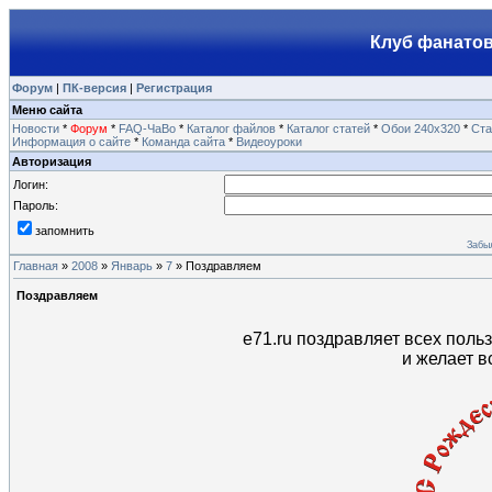
Клуб фанатов
Форум
|
ПК-версия
|
Регистрация
Меню сайта
Новости
*
Форум
*
FAQ-ЧаВо
*
Каталог файлов
*
Каталог статей
*
Обои 240х320
*
Ста
Информация о сайте
*
Команда сайта
*
Видеоуроки
Авторизация
Логин:
Пароль:
запомнить
Забы
Главная
»
2008
»
Январь
»
7
» Поздравляем
Поздравляем
e71.ru поздравляет всех пол
и желает в