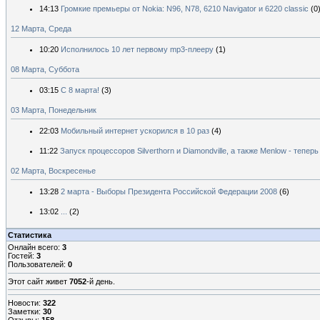
14:13
Громкие премьеры от Nokia: N96, N78, 6210 Navigator и 6220 classic
(0
12 Марта, Среда
10:20
Исполнилось 10 лет первому mp3-плееру
(1)
08 Марта, Суббота
03:15
С 8 марта!
(3)
03 Марта, Понедельник
22:03
Мобильный интернет ускорился в 10 раз
(4)
11:22
Запуск процессоров Silverthorn и Diamondville, а также Menlow - тепер
02 Марта, Воскресенье
13:28
2 марта - Выборы Президента Российской Федерации 2008
(6)
13:02
...
(2)
Статистика
Онлайн всего:
3
Гостей:
3
Пользователей:
0
Этот сайт живет
7052
-й день.
Новости:
322
Заметки:
30
Отзывы:
158