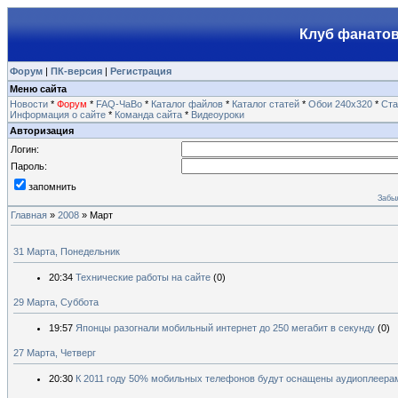
Клуб фанатов
Форум
|
ПК-версия
|
Регистрация
Меню сайта
Новости
*
Форум
*
FAQ-ЧаВо
*
Каталог файлов
*
Каталог статей
*
Обои 240х320
*
Ста
Информация о сайте
*
Команда сайта
*
Видеоуроки
Авторизация
Логин:
Пароль:
запомнить
Забы
Главная
»
2008
»
Март
31 Марта, Понедельник
20:34
Технические работы на сайте
(0)
29 Марта, Суббота
19:57
Японцы разогнали мобильный интернет до 250 мегабит в секунду
(0)
27 Марта, Четверг
20:30
К 2011 году 50% мобильных телефонов будут оснащены аудиоплеера