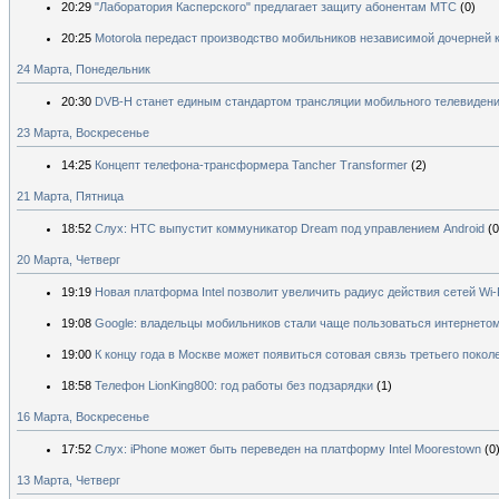
20:29
"Лаборатория Касперского" предлагает защиту абонентам МТС
(0)
20:25
Motorola передаст производство мобильников независимой дочерней 
24 Марта, Понедельник
20:30
DVB-H станет единым стандартом трансляции мобильного телевидени
23 Марта, Воскресенье
14:25
Концепт телефона-трансформера Tancher Transformer
(2)
21 Марта, Пятница
18:52
Слух: HTC выпустит коммуникатор Dream под управлением Android
(0
20 Марта, Четверг
19:19
Новая платформа Intel позволит увеличить радиус действия сетей Wi-F
19:08
Google: владельцы мобильников стали чаще пользоваться интернето
19:00
К концу года в Москве может появиться сотовая связь третьего покол
18:58
Телефон LionKing800: год работы без подзарядки
(1)
16 Марта, Воскресенье
17:52
Слух: iPhone может быть переведен на платформу Intel Moorestown
(0
13 Марта, Четверг