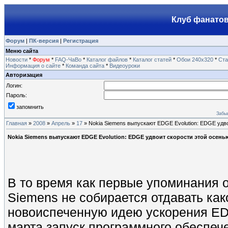
Клуб фанатов
Форум
|
ПК-версия
|
Регистрация
Меню сайта
Новости
*
Форум
*
FAQ-ЧаВо
*
Каталог файлов
*
Каталог статей
*
Обои 240х320
*
Ста
Информация о сайте
*
Команда сайта
*
Видеоуроки
Авторизация
Логин:
Пароль:
запомнить
Забы
Главная
»
2008
»
Апрель
»
17
» Nokia Siemens выпускают EDGE Evolution: EDGE удво
Nokia Siemens выпускают EDGE Evolution: EDGE удвоит скорости этой осень
В то время как первые упоминания о
Siemens не собирается отдавать ка
новоиспеченную идею ускорения ED
марта запуск программного обеспеч