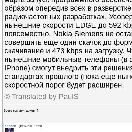
образом опередив всех в разверстке
радиочастотных разработках. Усове
нынешние скорости EDGE до 592 kbps
повсеместно. Nokia Siemens не ост
совершить еще один скачок до форм
скачивание и 473 kbps на загрузку. Ч
нынешние мобильные телефоны (в о
iPhone) смогут внедрить эти решени
стандартах прошлого (пока еще ны
скоростной порог будет расширен.
© Translated by PaulS
Всего комментариев
:
4
4
tshen
(19.04.2008 16:19)