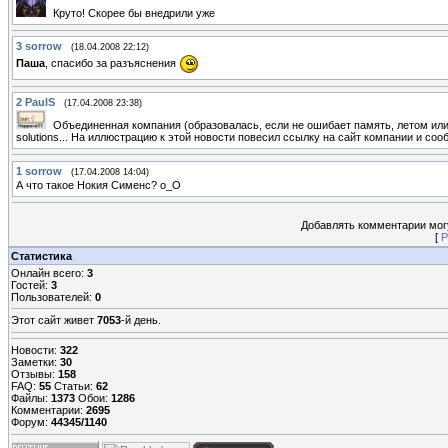
Круто! Скорее бы внедрили уже
3
sorrow
(18.04.2008 22:12)
Паша
, спасибо за разъяснения
2
PaulS
(17.04.2008 23:38)
Объединенная компания (образовалась, если не ошибает память, летом ил
solutions... На иллюстрацию к этой новости повесил ссылку на сайт компании и со
1
sorrow
(17.04.2008 14:04)
А что такое Нокия Сименс? о_О
Добавлять комментарии могу
[
Р
Статистика
Онлайн всего:
3
Гостей:
3
Пользователей:
0
Этот сайт живет
7053
-й день.
Новости:
322
Заметки:
30
Отзывы:
158
FAQ:
55
Статьи:
62
Файлы:
1373
Обои:
1286
Комментарии:
2695
Форум:
44345/1140