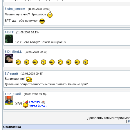
5
sim_emrom
(11.08.2008 09:00)
Леший, ну а что? Пришлось
BFT, да, тебе не нужен
4
BFT
(11.08.2008 02:13)
Чё с него толку? Зачем он нужен?
3
Dj_SheLL
(10.08.2008 20:19)
2
Леший
(10.08.2008 09:47)
Великолепно!
Давление общественности можно считать было не зря?
1
Эd_Sкий
(10.08.2008 09:46)
УРА!
Добавлять комментарии могу
[
Р
Статистика