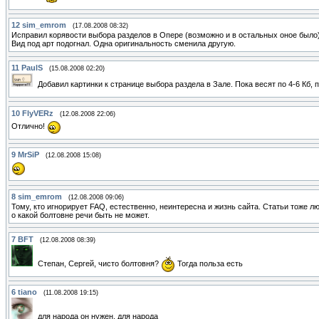
12
sim_emrom
(17.08.2008 08:32)
Исправил корявости выбора разделов в Опере (возможно и в остальных оное было)
Вид под арт подогнал. Одна оригинальность сменила другую.
11
PaulS
(15.08.2008 02:20)
Добавил картинки к странице выбора раздела в Зале. Пока весят по 4-6 Кб,
10
FlyVERz
(12.08.2008 22:06)
Отлично!
9
MrSiP
(12.08.2008 15:08)
8
sim_emrom
(12.08.2008 09:06)
Тому, кто игнорирует FAQ, естественно, неинтересна и жизнь сайта. Статьи тоже л
о какой болтовне речи быть не может.
7
BFT
(12.08.2008 08:39)
Степан, Сергей, чисто болтовня?
Тогда польза есть
6
tiano
(11.08.2008 19:15)
для народа он нужен, для народа