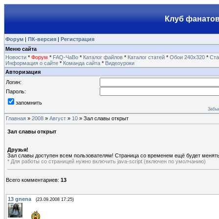
Клуб фанатов
Форум
|
ПК-версия
|
Регистрация
Меню сайта
Новости
*
Форум
*
FAQ-ЧаВо
*
Каталог файлов
*
Каталог статей
*
Обои 240х320
*
Ста
Информация о сайте
*
Команда сайта
*
Видеоуроки
Авторизация
Логин:
Пароль:
запомнить
Забы
Главная
»
2008
»
Август
»
10
» Зал славы открыт
Зал славы открыт
Друзья!
Зал славы доступен всем пользователям! Страница со временем ещё будет менятьс
* Для работы со страницей нужно включить java-script (включен по умолчанию)
Всего комментариев
:
13
13
gnena
(23.09.2008 17:25)