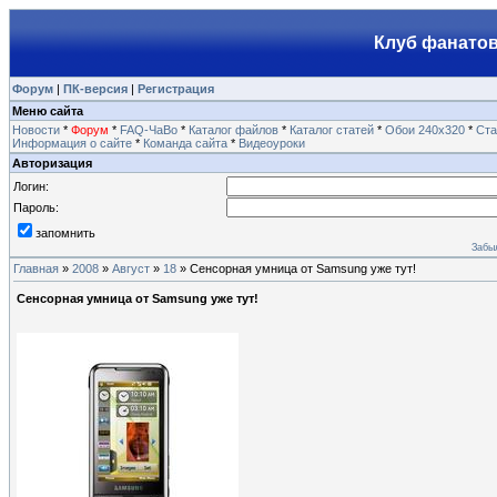
Клуб фанатов
Форум
|
ПК-версия
|
Регистрация
Меню сайта
Новости
*
Форум
*
FAQ-ЧаВо
*
Каталог файлов
*
Каталог статей
*
Обои 240х320
*
Ста
Информация о сайте
*
Команда сайта
*
Видеоуроки
Авторизация
Логин:
Пароль:
запомнить
Забы
Главная
»
2008
»
Август
»
18
» Сенсорная умница от Samsung уже тут!
Сенсорная умница от Samsung уже тут!