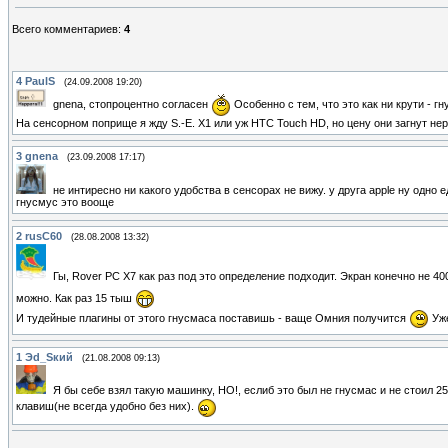
Всего комментариев
:
4
4
PaulS
(24.09.2008 19:20)
gnena, стопроцентно согласен
Особенно с тем, что это как ни крути - г
На сенсорном поприще я жду S.-E. X1 или уж HTC Touch HD, но цену они загнут не
3
gnena
(23.09.2008 17:17)
не интиресно ни какого удобства в сенсорах не вижу. у друга apple ну одно 
гнусмус это вооще
2
rusC60
(28.08.2008 13:32)
Гы, Rover PC X7 как раз под это определение подходит. Экран конечно не 4
можно. Как раз 15 тыш
И тудейные плагины от этого гнусмаса поставишь - ваще Омния получится
Уже
1
Эd_Sкий
(21.08.2008 09:13)
Я бы себе взял такую машинку, НО!, еслиб это был не гнусмас и не стоил 25
клавиш(не всегда удобно без них).