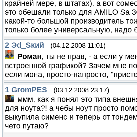
крайней мере, в штатах), а вот соме
это обещали только для AMILO Sa 3
какой-то большой производитель т
только более универсальную, надо б
2
Эd_Sкий
(04.12.2008 11:01)
Роман
, ты не прав, - а если у м
встроенной графикой? Зачем мне пок
если мона, просто-напросто, "присте
1
GromPES
(03.12.2008 23:17)
ммм, как я понял это типа внеш
для ноута?! а чебы ноут просто по
выкупила сименс и теперь от тондем
чето путаю?