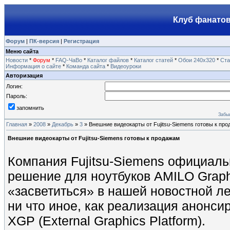
Клуб фанатов
Форум
|
ПК-версия
|
Регистрация
Меню сайта
Новости
*
Форум
*
FAQ-ЧаВо
*
Каталог файлов
*
Каталог статей
*
Обои 240х320
*
Ста
Информация о сайте
*
Команда сайта
*
Видеоуроки
Авторизация
Логин:
Пароль:
запомнить
Забы
Главная
»
2008
»
Декабрь
»
3
» Внешние видеокарты от Fujitsu-Siemens готовы к пр
Внешние видеокарты от Fujitsu-Siemens готовы к продажам
Компания Fujitsu-Siemens официал
решение для ноутбуков AMILO Graphi
«засветиться» в нашей новостной ле
ни что иное, как реализация анонс
XGP (External Graphics Platform).