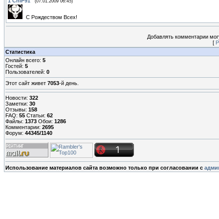
1
ChiP91
(07.01.2009 06:45)
С Рождеством Всех!
Добавлять комментарии могу
[
Р
Статистика
Онлайн всего:
5
Гостей:
5
Пользователей:
0
Этот сайт живет
7053
-й день.
Новости:
322
Заметки:
30
Отзывы:
158
FAQ:
55
Статьи:
62
Файлы:
1373
Обои:
1286
Комментарии:
2695
Форум:
44345/1140
Использование материалов сайта возможно только при согласовании с
адми