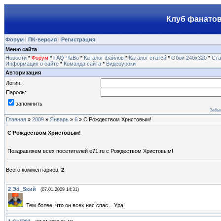
Клуб фанатов
Форум
|
ПК-версия
|
Регистрация
Меню сайта
Новости
*
Форум
*
FAQ-ЧаВо
*
Каталог файлов
*
Каталог статей
*
Обои 240х320
*
Ста
Информация о сайте
*
Команда сайта
*
Видеоуроки
Авторизация
Логин:
Пароль:
запомнить
Забы
Главная
»
2009
»
Январь
»
6
» С Рождеством Христовым!
С Рождеством Христовым!
Поздравляем всех посетителей e71.ru с Рождеством Христовым!
Всего комментариев
:
2
2
Эd_Sкий
(07.01.2009 14:31)
Тем более, что он всех нас спас... Ура!