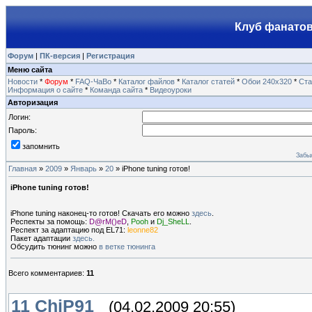
Клуб фанатов
Форум
|
ПК-версия
|
Регистрация
Меню сайта
Новости
*
Форум
*
FAQ-ЧаВо
*
Каталог файлов
*
Каталог статей
*
Обои 240х320
*
Ста
Информация о сайте
*
Команда сайта
*
Видеоуроки
Авторизация
Логин:
Пароль:
запомнить
Забы
Главная
»
2009
»
Январь
»
20
» iPhone tuning готов!
iPhone tuning готов!
iPhone tuning наконец-то готов! Скачать его можно
здесь
.
Респекты за помощь:
D@rM()eD
,
Pooh
и
Dj_SheLL
.
Респект за адаптацию под EL71:
leonne82
Пакет адаптации
здесь.
Обсудить тюнинг можно
в ветке тюнинга
Всего комментариев
:
11
11
ChiP91
(04.02.2009 20:55)