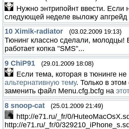
Нужно энтрипойнт ввести. Если 
следующей неделе выложу апгрейд 
10
Ximik-radiator
(03.02.2009 19:13)
Тюнинг классно сделали, молодцы! Е
работает копка "SMS"...
9
ChiP91
(29.01.2009 18:08)
Если тема, которая в тюнинге не
альтернативную тему
. Только в это
заменить файл Menu.cfg.bcfg на
это
8
snoop-cat
(25.01.2009 21:49)
http://e71.ru/_fr/0/HuteoMacOsX.s
http://e71.ru/_fr/0/329210_iPhone_s.sd