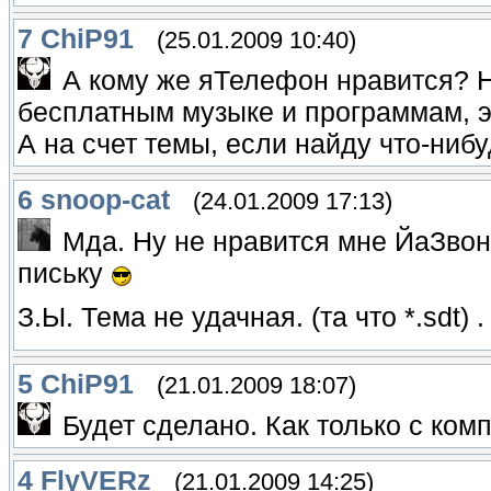
7
ChiP91
(25.01.2009 10:40)
А кому же яТелефон нравится? Н
бесплатным музыке и программам, эт
А на счет темы, если найду что-ниб
6
snoop-cat
(24.01.2009 17:13)
Мда. Ну не нравится мне ЙаЗво
письку
З.Ы. Тема не удачная. (та что *.sdt) 
5
ChiP91
(21.01.2009 18:07)
Будет сделано. Как только с ком
4
FlyVERz
(21.01.2009 14:25)