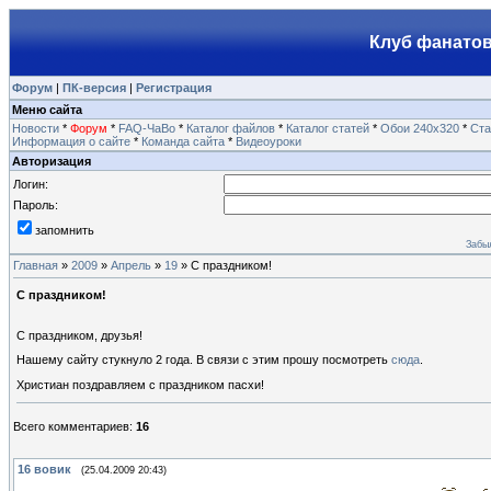
Клуб фанатов
Форум
|
ПК-версия
|
Регистрация
Меню сайта
Новости
*
Форум
*
FAQ-ЧаВо
*
Каталог файлов
*
Каталог статей
*
Обои 240х320
*
Ста
Информация о сайте
*
Команда сайта
*
Видеоуроки
Авторизация
Логин:
Пароль:
запомнить
Забы
Главная
»
2009
»
Апрель
»
19
» C праздником!
C праздником!
С праздником, друзья!
Нашему сайту стукнуло 2 года. В связи с этим прошу посмотреть
сюда
.
Христиан поздравляем с праздником пасхи!
Всего комментариев
:
16
16
вовик
(25.04.2009 20:43)