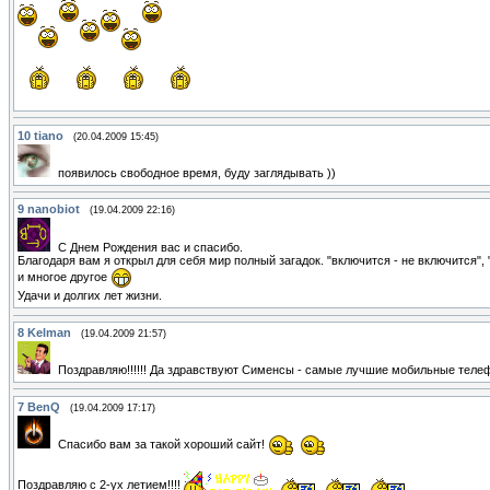
10
tiano
(20.04.2009 15:45)
появилось свободное время, буду заглядывать ))
9
nanobiot
(19.04.2009 22:16)
С Днем Рождения вас и спасибо.
Благодаря вам я открыл для себя мир полный загадок. "включится - не включится"
и многое другое
Удачи и долгих лет жизни.
8
Kelman
(19.04.2009 21:57)
Поздравляю!!!!!! Да здравствуют Сименсы - самые лучшие мобильные телефо
7
BenQ
(19.04.2009 17:17)
Спасибо вам за такой хороший сайт!
Поздравляю с 2-ух летием!!!!