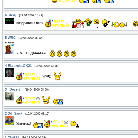
6
[den]
(19.04.2009 15:47)
поздравляю всех!
5
WRC
(19.04.2009 15:10)
УРА 2 ГОДАААААА!!!
4
EkzorcistGK21
(19.04.2009 13:16)
Ура!)))
3
_Dezert_
(19.04.2009 08:56)
2
Эd_Sкий
(19.04.2009 08:15)
Уля-я-а..!
1
ChiP91
(19.04.2009 00:52)