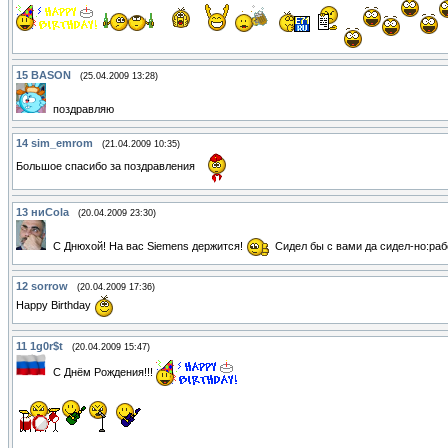
15
BASON
(25.04.2009 13:28)
поздравляю
14
sim_emrom
(21.04.2009 10:35)
Большое спасибо за поздравления
13
ниCola
(20.04.2009 23:30)
С Днюхой! На вас Siemens держится!
Сидел бы с вами да сидел-но:раб
12
sorrow
(20.04.2009 17:36)
Happy Birthday
11
1g0r$t
(20.04.2009 15:47)
С Днём Рождения!!!