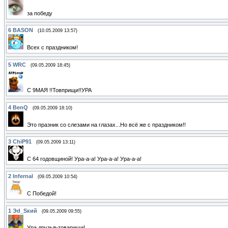
за победу
6
BASON
(10.05.2009 13:57)
Всех с праздником!
5
WRC
(09.05.2009 18:45)
С 9МАЯ !!Товприщи!!УРА
4
BenQ
(09.05.2009 18:10)
Это празник со слезами на глазах...Но всё же с праздником!!
3
ChiP91
(09.05.2009 13:11)
С 64 годовщиной! Ура-а-а! Ура-а-а! Ура-а-а!
2
Infernal
(09.05.2009 10:54)
С Победой!
1
Эd_Sкий
(09.05.2009 09:55)
Ура друзья-товарищи!