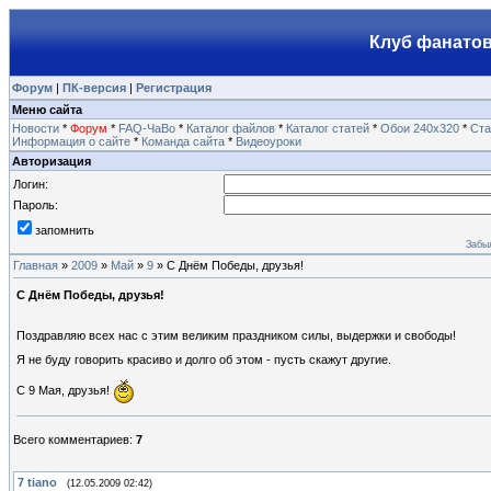
Клуб фанатов
Форум
|
ПК-версия
|
Регистрация
Меню сайта
Новости
*
Форум
*
FAQ-ЧаВо
*
Каталог файлов
*
Каталог статей
*
Обои 240х320
*
Ста
Информация о сайте
*
Команда сайта
*
Видеоуроки
Авторизация
Логин:
Пароль:
запомнить
Забы
Главная
»
2009
»
Май
»
9
» С Днём Победы, друзья!
С Днём Победы, друзья!
Поздравляю всех нас с этим великим праздником силы, выдержки и свободы!
Я не буду говорить красиво и долго об этом - пусть скажут другие.
С 9 Мая, друзья!
Всего комментариев
:
7
7
tiano
(12.05.2009 02:42)