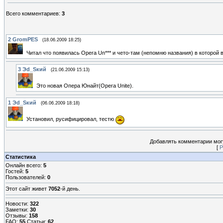
Всего комментариев
:
3
2
GromPES
(18.06.2009 18:25)
Читал что появилась Opera Un*** и чето-там (непомню названия) в которо
3
Эd_Sкий
(21.06.2009 15:13)
Это новая Опера Юнайт(Opera Unite).
1
Эd_Sкий
(06.06.2009 18:18)
Установил, русифицировал, тестю
Добавлять комментарии могу
[
Р
Статистика
Онлайн всего:
5
Гостей:
5
Пользователей:
0
Этот сайт живет
7052
-й день.
Новости:
322
Заметки:
30
Отзывы:
158
FAQ:
55
Статьи:
62