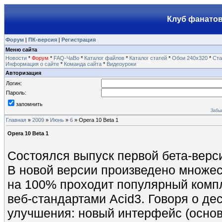
Клуб фанатов
Форум
|
ПК-версия
|
Регистрация
Меню сайта
Новости
*
Форум
*
FAQ-ЧаВо
*
Каталог файлов
*
Каталог статей
*
Обои 240х320
*
Ста
Информация о сайте
*
Команда сайта
*
Видеоуроки
Авторизация
Логин:
Пароль:
запомнить
Забы
Главная
»
2009
»
Июнь
»
6
» Opera 10 Beta 1
Opera 10 Beta 1
Состоялся выпуск первой бета-верс
В новой версии произведено множес
на 100% проходит популярный компл
веб-стандартами Acid3. Говоря о де
улучшения: новый интерфейс (основ