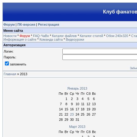
Клуб фанатов
Форум
|
ПК-версия
|
Регистрация
Меню сайта
Новости
*
Форум
*
FAQ-ЧаВо
*
Каталог файлов
*
Каталог статей
*
Обои 240х320
*
Ста
Информация о сайте
*
Команда сайта
*
Видеоуроки
Авторизация
Логин:
Пароль:
запомнить
Забы
Главная
»
2013
Январь 2013
Пн
Вт
Ср
Чт
Пт
Сб
Вс
1
2
3
4
5
6
7
8
9
10
11
12
13
14
15
16
17
18
19
20
21
22
23
24
25
26
27
28
29
30
31
Март 2013
Пн
Вт
Ср
Чт
Пт
Сб
Вс