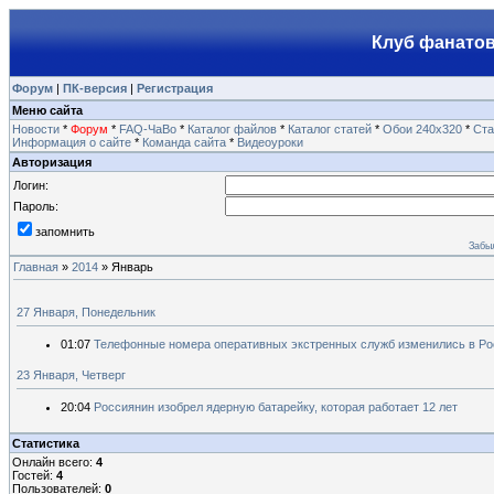
Клуб фанатов
Форум
|
ПК-версия
|
Регистрация
Меню сайта
Новости
*
Форум
*
FAQ-ЧаВо
*
Каталог файлов
*
Каталог статей
*
Обои 240х320
*
Ста
Информация о сайте
*
Команда сайта
*
Видеоуроки
Авторизация
Логин:
Пароль:
запомнить
Забы
Главная
»
2014
»
Январь
27 Января, Понедельник
01:07
Телефонные номера оперативных экстренных служб изменились в Ро
23 Января, Четверг
20:04
Россиянин изобрел ядерную батарейку, которая работает 12 лет
Статистика
Онлайн всего:
4
Гостей:
4
Пользователей:
0