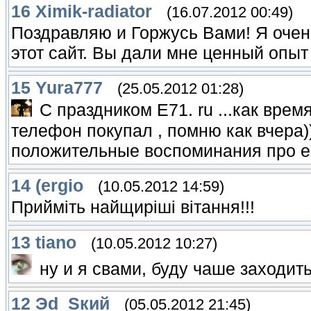
16
Ximik-radiator
(16.07.2012 00:49)
Поздравляю и Горжусь Вами! Я очень
этот сайт. Вы дали мне ценный опыт
15
Yura777
(25.05.2012 01:28)
С праздником Е71. ru ...как врем
телефон покупал , помню как вчера))
положительные воспоминания про е7
14
(ergio
(10.05.2012 14:59)
Прийміть найщиріші вітання!!!
13
tiano
(10.05.2012 10:27)
ну и я свами, буду чаше заходить
12
Эd_Sкий
(05.05.2012 21:45)