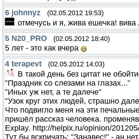
6
johnnyz
(02.05.2012 19:53)
отмечусь и я, жива ешечка! вива
5
N20_PRO
(02.05.2012 18:40)
5 лет - это как вчера
4
terapevt
(02.05.2012 14:03)
В такой день без цитат не обойти
"Праздник со слезами на глазах..."
"Иных уж нет, а те далече"
"Узок круг этих людей, страшно дале
Что подвигло меня на эти печальные
пришёл рассказ человека. променявше
Explay. http://helpix.ru/opinion/2012
Тут бы вскричать: "Занавес!" - ан не