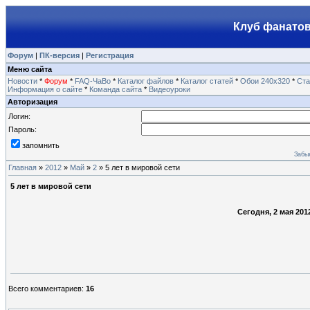
Клуб фанатов
Форум
|
ПК-версия
|
Регистрация
Меню сайта
Новости
*
Форум
*
FAQ-ЧаВо
*
Каталог файлов
*
Каталог статей
*
Обои 240х320
*
Ста
Информация о сайте
*
Команда сайта
*
Видеоуроки
Авторизация
Логин:
Пароль:
запомнить
Забы
Главная
»
2012
»
Май
»
2
» 5 лет в мировой сети
5 лет в мировой сети
Сегодня, 2 мая 20
Всего комментариев
:
16