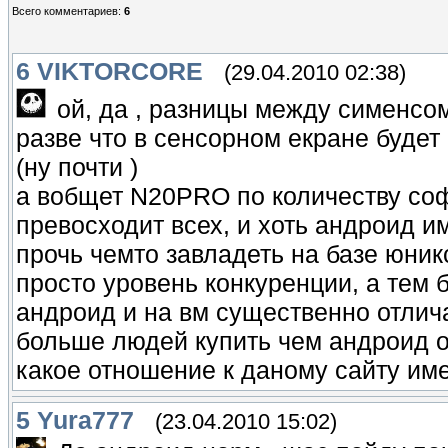
Всего комментариев
:
6
6
VIKTORCORE
(29.04.2010 02:38)
ой, да , разницы между сименсо
разве что в сенсорном екране будет
(ну почти )
а вобщет N20PRO по количеству соф
превосходит всех, и хоть андроид и
прочь чемто завладеть на базе юникс
просто уровень конкуренции, а тем 
андроид и на вм существенно отлич
больше людей купить чем андроид от
какое отношение к даному сайту им
5
Yura777
(23.04.2010 15:02)