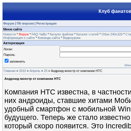
Клуб фанатов
Форум
|
ПК-версия
|
Регистрация
Меню сайта
Новости
*
Форум
*
FAQ-ЧаВо
*
Каталог файлов
*
Каталог статей
*
Обои 240х320
*
Ста
Информация о сайте
*
Команда сайта
*
Видеоуроки
Авторизация
Логин:
Пароль:
запомнить
Забы
Главная
»
2010
»
Апрель
»
20
» Андроид-монстр от компании HTC
Андроид-монстр от компании HTC
Компания HTC известна, в частнос
них андроиды, ставшие хитами Моби
удобный смартфон с мобильной Win
будущего. Теперь же стало известн
который скоро появится. Это Incredib