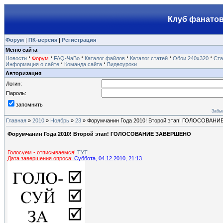
Клуб фанатов
Форум
|
ПК-версия
|
Регистрация
Меню сайта
Новости
*
Форум
*
FAQ-ЧаВо
*
Каталог файлов
*
Каталог статей
*
Обои 240х320
*
Ста
Информация о сайте
*
Команда сайта
*
Видеоуроки
Авторизация
Логин:
Пароль:
запомнить
Забы
Главная
»
2010
»
Ноябрь
»
23
» Форумчанин Года 2010! Второй этап! ГОЛОСОВАН
Форумчанин Года 2010! Второй этап! ГОЛОСОВАНИЕ ЗАВЕРШЕНО
Голосуем - отписываемся!
ТУТ
Дата завершения опроса:
Суббота, 04.12.2010, 21:13