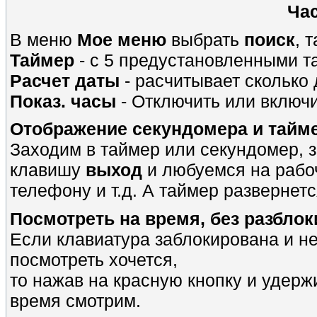
Час
В меню
Мое меню
выбрать
поиск
, 
Таймер
- с 5 предустановленными т
Расчет даты
- расчитывает сколько д
Показ. часы
- Отключить или включи
Отображение секундомера и тайме
Заходим в таймер или секундомер, 
клавишу
выход
и любуемся на рабоч
телефону и т.д. А таймер развернет
Посмотреть на время, без разбло
Если клавиатура заблокирована и не
посмотреть хочется,
то нажав на красную кнопку и удержи
время смотрим.