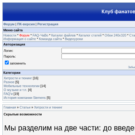
Клуб фанатов
Форум
|
ПК-версия
|
Регистрация
Меню сайта
Новости
*
Форум
*
FAQ-ЧаВо
*
Каталог файлов
*
Каталог статей
*
Обои 240х320
*
Ста
Информация о сайте
*
Команда сайта
*
Видеоуроки
Авторизация
Логин:
Пароль:
запомнить
Забы
Категории
Хитрости и тюнинг
[16]
Разное
[5]
Мобильные технологии
[14]
О музыке и т.п.
[4]
FAQ'и
[19]
История компании Siemens
[5]
Главная
»
Статьи
»
Хитрости и тюнинг
Скрытые возможности
Мы разделим на две части: до введе