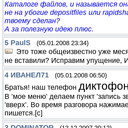
Каталоге файлов, и называется она
не на убогие depositfiles или rapidsh
твоему сделан?
А за полезную идею плюс.
5
PaulS
(05.01.2008 23:34)
Это тоже общеизвестно уже меся
не вставили? Исправим упущение, И
4
ИВАНЕЛ71
(05.01.2008 06:50)
диктофон
Братья! наш телефон
В 'мое меню' делаем пункт 'запись 
'вверх'. Во время разговора нажимаем
пишется.[c]
3
DOMINATOR
(13.12.2007 20:12)