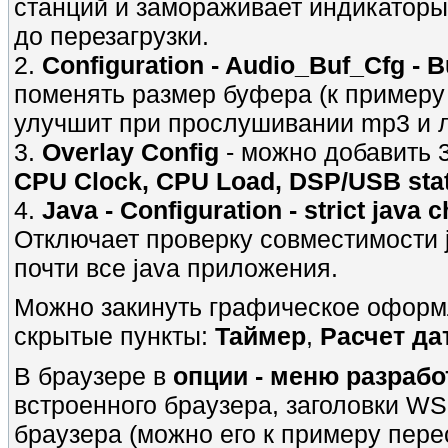
станций и замораживает индикаторы
до перезагрузки.
2.
Configuration - Audio_Buf_Cfg - B
поменять размер буфера (к примеру к
улучшит при прослушивании mp3 и л
3.
Overlay Config
- можно добавить 3
CPU Clock, CPU Load, DSP/USB sta
4.
Java - Configuration - strict java 
Отключает проверку совместимости 
почти все java приложения.
Можно закинуть графическое оформл
скрытые пункты:
Таймер
,
Расчет да
В браузере в
опции - меню разрабо
встроенного браузера, заголовки WS
браузера (можно его к примеру пере