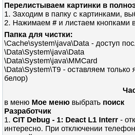
Перелистываем картинки в полно
1. Заходим в папку с картинками, в
2. Нажимаем
#
и листаем кнопками в
Папка для чистки:
\Cache\system\java\Data - доступ по
\Data\System\java\Data
\Data\System\java\MMCard
\Data\System\T9 - оставляем только я
белор)
Ча
в меню
Мое меню
выбрать
поиск
Разработчик
1.
CIT Debug - 1: Deact L1 Interr
- о
интересно. При отключении телефон