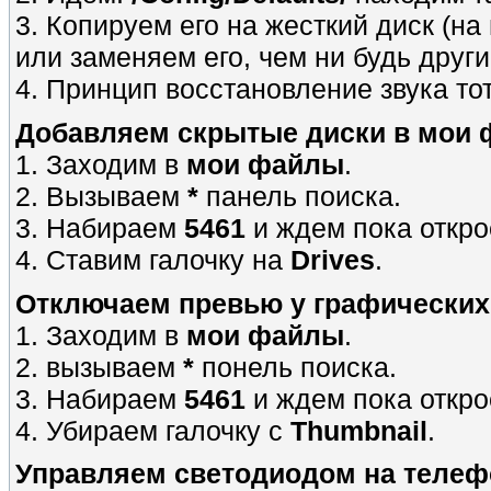
3. Копируем его на жесткий диск (на
или заменяем его, чем ни будь други
4. Принцип восстановление звука тот
Добавляем скрытые диски в мои 
1. Заходим в
мои файлы
.
2. Вызываем
*
панель поиска.
3. Набираем
5461
и ждем пока откр
4. Ставим галочку на
Drives
.
Отключаем превью у графических
1. Заходим в
мои файлы
.
2. вызываем
*
понель поиска.
3. Набираем
5461
и ждем пока откр
4. Убираем галочку с
Thumbnail
.
Управляем светодиодом на телеф