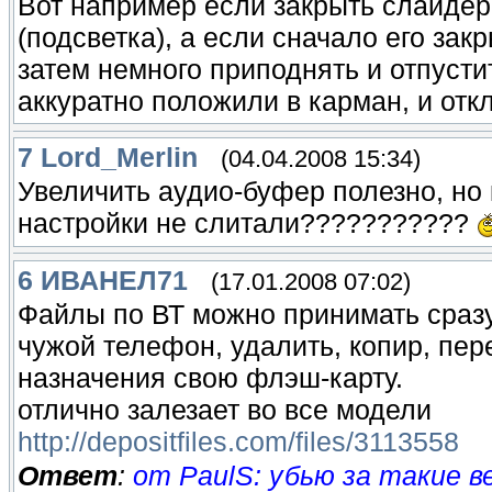
Вот например если закрыть слайдер 
(подсветка), а если сначало его зак
затем немного приподнять и отпусти
аккуратно положили в карман, и откл
7
Lord_Merlin
(04.04.2008 15:34)
Увеличить аудио-буфер полезно, но к
настройки не слитали???????????
6
ИВАНЕЛ71
(17.01.2008 07:02)
Файлы по ВТ можно принимать сразу
чужой телефон, удалить, копир, пер
назначения свою флэш-карту.
отлично залезает во все модели
http://depositfiles.com/files/3113558
Ответ
:
от PaulS: убью за такие в