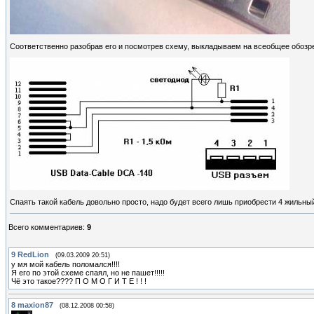
Соответственно разобрав его и посмотрев схему, выкладываем на всеобщее обозр
Спаять такой кабель довольно просто, надо будет всего лишь приобрести 4 жильный
Всего комментариев
:
9
9
RedLion
(09.03.2009 20:51)
у мя мой кабель поломался!!!!
Я его по этой схеме спаял, но не пашет!!!!!
Чё это такое???? П О М О Г И Т Е ! ! !
8
maxion87
(08.12.2008 00:58)