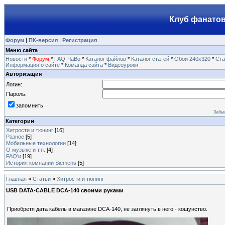
Клуб фанатов
Форум
|
ПК-версия
|
Регистрация
Меню сайта
Новости
*
Форум
*
FAQ-ЧаВо
*
Каталог файлов
*
Каталог статей
*
Обои 240х320
*
Ста
Информация о сайте
*
Команда сайта
*
Видеоуроки
Авторизация
Логин:
Пароль:
запомнить
Забы
Категории
Хитрости и тюнинг
[16]
Разное
[5]
Мобильные технологии
[14]
О музыке и т.п.
[4]
FAQ'и
[19]
История компании Siemens
[5]
Главная
»
Статьи
»
Хитрости и тюнинг
USB DATA-CABLE DCA-140 своими руками
Приобретя дата кабель в магазине DCA-140, не заглянуть в него - кощунство.