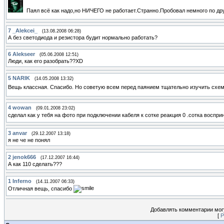
Паял всё как надо,но НИЧЕГО не работает.Странно.Пробовал немного по др
7
_Alekcei_
(13.08.2008 06:28)
А без светодиода и резистора будит нормально работать?
6
Alekseer
(05.06.2008 12:51)
Люди, как его разобрать??XD
5
NARIK
(14.05.2008 13:32)
Вещь классная. Спасибо. Но советую всем перед паянием тщательно изучить схем
4
wowan
(09.01.2008 23:02)
сделал как у тебя на фото при подключении кабеля к сотке реакция 0 .сотка воспр
3
anvar
(29.12.2007 13:18)
я не че не понял
2
jenok666
(17.12.2007 16:44)
А как 110 сделать???
1
Inferno
(14.11.2007 06:33)
Отличная вещь, спасибо
Добавлять комментарии могу
[
Р