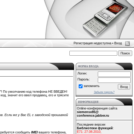
Регистрация недоступна •
Вход
ФОРМА ВХОДА
Логин:
Пароль:
запомнить
ю"! По умолчанию код телефона НЕ ВВЕДЕН!
Забыли пароль?
од, значит его ввел продавец, его и трясите
ИНФОРМАЦИЯ
Online-конференция сайта
siemensx85@
. Если же у Вас EL с заводской прошивкой
conference.jabber.ru
Последние версии
Библиотеки функций
:
E71: 27.08.2010,
отребуется сообщить
IMEI
вашего телефона,