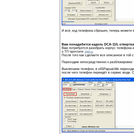
И всё, код телефона сброшен, теперь можете 
Вам понадибится кадель DCA-110, отвертка 
Вам потребуется разобрать корпус телефона и
о ТП прочтите
здесь
.
После того как сделаете все описанное в той 
Переходим непосредственно к разблокировке:
Выключаем телефон, в x65PapuaUtils переходим
после чего телефон переидёт в сервис моде. 