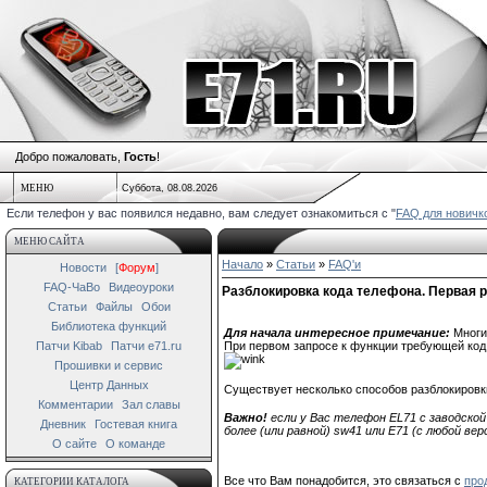
Добро пожаловать,
Гость
!
МЕНЮ
Суббота, 08.08.2026
Если телефон у вас появился недавно, вам следует ознакомиться с "
FAQ для новичк
МЕНЮ САЙТА
Начало
»
Статьи
»
FAQ'и
Новости
[
Форум
]
FAQ-ЧаВо
Видеоуроки
Разблокировка кода телефона. Первая р
Статьи
Файлы
Обои
Библиотека функций
Для начала интересное примечание:
Многие
Патчи Kibab
Патчи e71.ru
При первом запросе к функции требующей код т
Прошивки и сервис
Центр Данных
Существует несколько способов разблокировк
Комментарии
Зал славы
Важно!
если у Вас телефон EL71 с заводской
Дневник
Гостевая книга
более (или равной) sw41 или E71 (с любой ве
О сайте
О команде
Все что Вам понадобится, это связаться с
про
КАТЕГОРИИ КАТАЛОГА