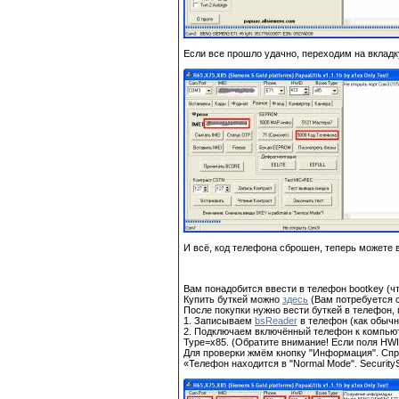
Если все прошло удачно, переходим на вкладку
И всё, код телефона сброшен, теперь можете 
Вам понадобится ввести в телефон bootkey (ч
Купить буткей можно
здесь
(Вам потребуется 
После покупки нужно вести буткей в телефон,
1. Записываем
bsReader
в телефон (как обычн
2. Подключаем включённый телефон к компью
Type=x85. (Обратите внимание! Если поля HWI
Для проверки жмём кнопку "Информация". Спр
«Телефон находится в "Normal Mode". SecurityS