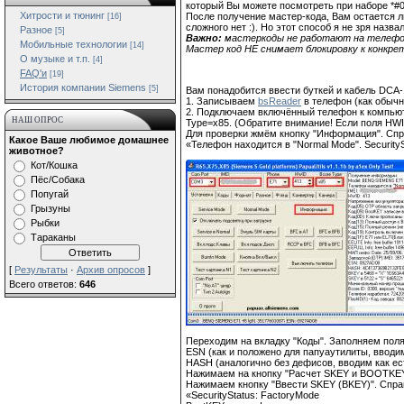
который Вы можете посмотреть при наборе *#0
Хитрости и тюнинг
После получение мастер-кода, Вам остается л
[16]
сложного нет :). Но этот способ я не зря назва
Разное
[5]
Важно:
мастеркоды не работают на телефона
Мобильные технологии
[14]
Мастер код НЕ снимает блокировку к конкр
О музыке и т.п.
[4]
FAQ'и
[19]
История компании Siemens
[5]
Вам понадобится ввести буткей и кабель DCA-1
1. Записываем
bsReader
в телефон (как обычн
2. Подключаем включённый телефон к компью
НАШ ОПРОС
Type=x85. (Обратите внимание! Если поля HWI
Для проверки жмём кнопку "Информация". Спр
Какое Ваше любимое домашнее
«Телефон находится в "Normal Mode". SecurityS
животное?
Кот/Кошка
Пёс/Собака
Попугай
Грызуны
Рыбки
Тараканы
[
Результаты
·
Архив опросов
]
Всего ответов:
646
Переходим на вкладку "Коды". Заполняем поля
ESN (как и положено для папуаутилиты, вводим
HASH (аналогично без дефисов, вводим как ест
Нажимаем на кнопку "Расчет SKEY и BOOTKEY"
Нажимаем кнопку "Ввести SKEY (BKEY)". Спра
«SecurityStatus: FactoryMode