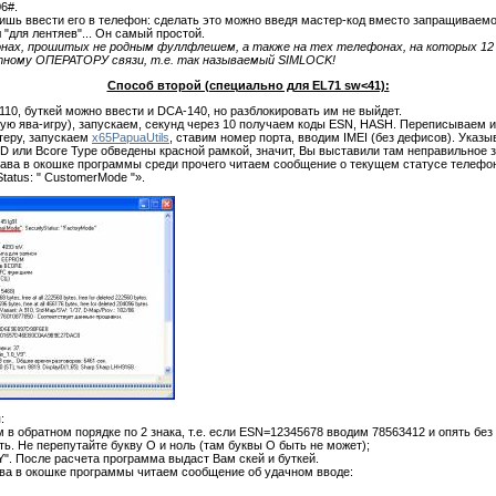
6#.
ишь ввести его в телефон: сделать это можно введя мастер-код вместо запращиваемого
л "для лентяев"... Он самый простой.
х, прошитых не родным фуллфлешем, а также на тех телефонах, на которых 12 ра
етному ОПЕРАТОРУ связи, т.е. так называемый SIMLOCK!
Способ второй (специально для EL71 sw<41):
10, буткей можно ввести и DCA-140, но разблокировать им не выйдет.
ую ява-игру), запускаем, секунд через 10 получаем коды ESN, HASH. Переписываем и
теру, запускаем
x65PapuaUtils
, ставим номер порта, вводим IMEI (без дефисов). Указ
D или Bcore Type обведены красной рамкой, значит, Вы выставили там неправильное з
ава в окошке программы среди прочего читаем сообщение о текущем статусе телефо
tatus: " CustomerMode "».
:
 в обратном порядке по 2 знака, т.е. если ESN=12345678 вводим 78563412 и опять без
ь. Не перепутайте букву О и ноль (там буквы О быть не может);
. После расчета программа выдаст Вам скей и буткей.
ва в окошке программы читаем сообщение об удачном вводе: