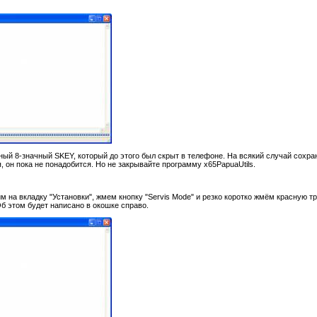
ый 8-значный SKEY, который до этого был скрыт в телефоне. На всякий случай сохр
 он пока не понадобится. Но не закрывайте программу x65PapuaUtils.
 на вкладку "Установки", жмем кнопку "Servis Mode" и резко коротко жмём красную т
Об этом будет написано в окошке справо.