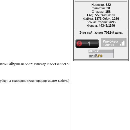
Новости:
322
Заметки:
30
Отзывы:
158
FAQ:
55
Статьи:
62
Файлы:
1373
Обои:
1286
Комментарии:
2695
Форум:
44345/1140
Этот сайт живет
7052
-й день.
аняем найденные SKEY, Bootkey, HASH и ESN в
рубку на телефоне (или передергиваем кабель),