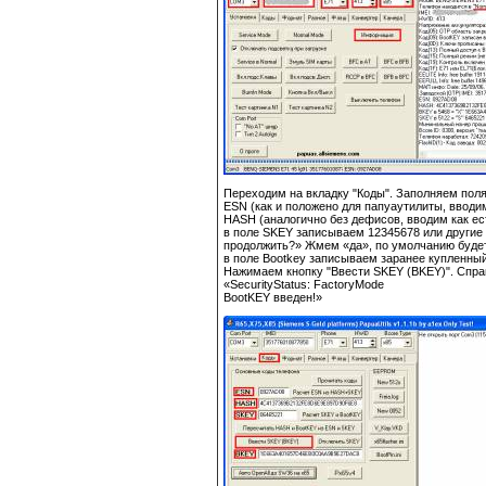
Переходим на вкладку "Коды". Заполняем поля
ESN (как и положено для папуаутилиты, вводим
HASH (аналогично без дефисов, вводим как ест
в поле SKEY записываем 12345678 или другие 
продолжить?» Жмем «да», по умолчанию будет
в поле Bootkey записываем заранее купленный
Нажимаем кнопку "Ввести SKEY (BKEY)". Спра
«SecurityStatus: FactoryMode
BootKEY введен!»