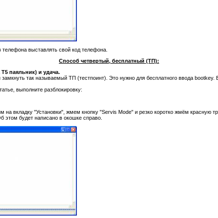
в телефона выставлять свой код телефона.
Способ четвертый, бесплатный (ТП):
Т5 паяльник) и удача.
 замкнуть так называемый ТП (тестпоинт). Это нужно для бесплатного ввода bootkey.
статье, выполните разблокировку:
 на вкладку "Установки", жмем кнопку "Servis Mode" и резко коротко жмём красную т
Об этом будет написано в окошке справо.