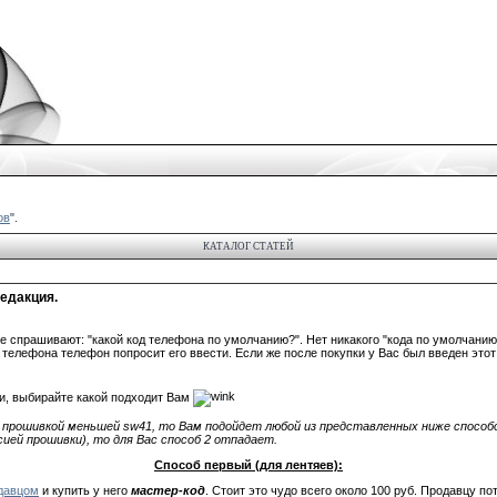
ов
".
КАТАЛОГ СТАТЕЙ
едакция.
 спрашивают: "какой код телефона по умолчанию?". Нет никакого "кода по умолчани
елефона телефон попросит его ввести. Если же после покупки у Вас был введен этот к
и, выбирайте какой подходит Вам
 прошивкой меньшей sw41, то Вам подойдет любой из представленных ниже способов
рсией прошивки), то для Вас способ 2 отпадает.
Способ первый (для лентяев):
давцом
и купить у него
мастер-код
. Стоит это чудо всего около 100 руб. Продавцу п