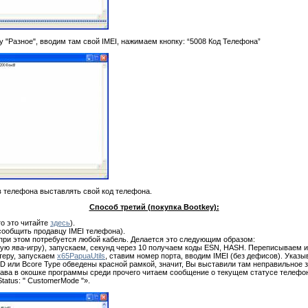
 "Разное", вводим там свой IMEI, нажимаем кнопку: “5008 Код Телефона”
в телефона выставлять свой код телефона.
Способ третий (покупка Bootkey):
то это читайте
здесь
).
сообщить продавцу IMEI телефона).
 при этом потребуется любой кабель. Делается это следующим образом:
ую ява-игру), запускаем, секунд через 10 получаем коды ESN, HASH. Переписываем и
теру, запускаем
x65PapuaUtils
, ставим номер порта, вводим IMEI (без дефисов). Указ
D или Bcore Type обведены красной рамкой, значит, Вы выставили там неправильное з
ава в окошке программы среди прочего читаем сообщение о текущем статусе телефо
tatus: " CustomerMode "».