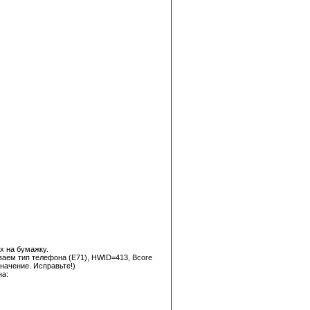
х на бумажку.
ываем тип телефона (E71), HWID=413, Bcore
начение. Исправьте!)
на: