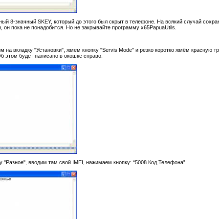
ый 8-значный SKEY, который до этого был скрыт в телефоне. На всякий случай сохр
 он пока не понадобится. Но не закрывайте программу x65PapuaUtils.
 на вкладку "Установки", жмем кнопку "Servis Mode" и резко коротко жмём красную т
Об этом будет написано в окошке справо.
 "Разное", вводим там свой IMEI, нажимаем кнопку: “5008 Код Телефона”