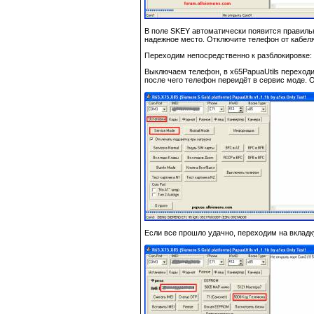
В поле SKEY автоматически появится правильн
надежное место. Отключите телефон от кабеля,
Переходим непосредственно к разблокировке:
Выключаем телефон, в x65PapuaUtils переходим
после чего телефон переидёт в сервис моде. 
Если все прошло удачно, переходим на вкладку