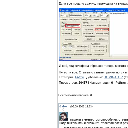
Если все прошло удачно, переходим на вкладку
И всё, код телефона сброшен, теперь можете 
Ну вот и все. Отзывы о статье принимаются в
Категория:
FAQ'и
| Добавлено:
DOMINATOR
(11
Просмотров:
20457
| Комментарии:
6
| Рейтинг
Всего комментариев:
6
6
doc
(06.09.2009 18:23)
0
пацаны в четвертом способе ни. отверт
надо выключить и включить телефон вот и ра