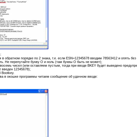
:
 в обратном порядке по 2 знака, т.е. если ESN=12345678 вводим 78563412 и опять без
ь. Не перепутайте букву О и ноль (там буквы О быть не может);
восемь чисел (или оставляем пустым, тогда при вводе BKEY будет выведено предупре
 введен 12345678);
 Bootkey.
ва в окошке программы читаем сообщение об удачном вводе: