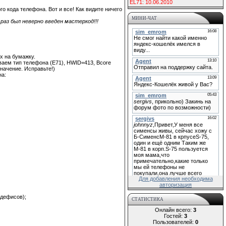
EL71: 10.06.2010
 кода телефона. Вот и все! Как видите ничего
МИНИ-ЧАТ
з был неверно введен мастеркод!!!
х на бумажку.
ываем тип телефона (E71), HWID=413, Bcore
начение. Исправьте!)
на:
Для добавления необходима
авторизация
 дефисов);
СТАТИСТИКА
Онлайн всего:
3
Гостей:
3
Пользователей:
0