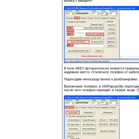
BootKEY введен!»
В поле SKEY автоматически появится правильн
надежное место. Отключите телефон от кабеля,
Переходим непосредственно к разблокировке:
Выключаем телефон, в x65PapuaUtils переходим
после чего телефон переидёт в сервис моде. 