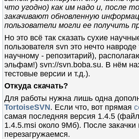
что угодно) как им надо и, после т
закачивают обновленную информац
пользователи могли ее получить п
Но это всё так сказать сухие научн
пользователя svn это нечто навроде 
научному - репозитарий), располаг
эльфам!) svn://svn.boba.su. В нём н
тестовые версии и т.д.).
Откуда скачать?
Для работы нужна лишь одна допол
TortoiseSVN
. Если что, вот прямая
с
самая последняя версия 1.4.5 (файл 
1.4.5.msi около 9Мб). После закачк
перезагружаемся.