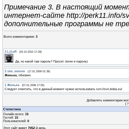
Примечание 3. В настоящий момент
интернет-сайте http://perk11.info/
дополнительные программы не тр
Всего комментариев
:
3
3
L@oR
(03.10.2010 17:28)
Да, но какой там пароль? Просит логин и пароль)
2
sim_emrom
(17.01.2009 01:38)
Женька
, обновил.
1
Женька
(07.01.2008 17:05)
Следует отметить, что в данный момент нужно использовать svn://svn.boba.su/
Добавлять комментарии могу
[
Р
Статистика
Онлайн всего:
15
Гостей:
15
Пользователей:
0
Этот сайт живет
7052
-й день.