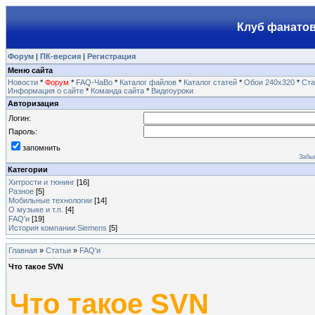
Клуб фанатов
Форум
|
ПК-версия
|
Регистрация
Меню сайта
Новости
*
Форум
*
FAQ-ЧаВо
*
Каталог файлов
*
Каталог статей
*
Обои 240х320
*
Ста
Информация о сайте
*
Команда сайта
*
Видеоуроки
Авторизация
Логин:
Пароль:
запомнить
Забы
Категории
Хитрости и тюнинг
[16]
Разное
[5]
Мобильные технологии
[14]
О музыке и т.п.
[4]
FAQ'и
[19]
История компании Siemens
[5]
Главная
»
Статьи
»
FAQ'и
Что такое SVN
Что такое SVN