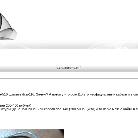
КАТАЛОГ СТАТЕЙ
ca-510 сделать dca-110. Зачем? А потому что dca-110 это неофициальный кабель и в св
цена 250-450 рублей)
нитуры (цена 150-200р) или кабеля dca-140 (200-500р) (и то, и то легко можно найти в 