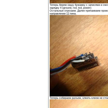
Теперь берем нашу бумажку с записями и смотр
зарядку 4 (ground, rxd, txd, power)
Остальные отрезаем. Далее припаиваем провод
направлении 12 пина.
Теперь собираем разъем, клеить клеем не стои