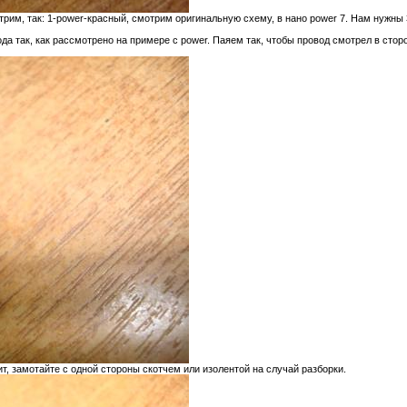
им, так: 1-power-красный, смотрим оригинальную схему, в нано power 7. Нам нужны 3 
а так, как рассмотрено на примере с power. Паяем так, чтобы провод смотрел в сторо
т, замотайте с одной стороны скотчем или изолентой на случай разборки.