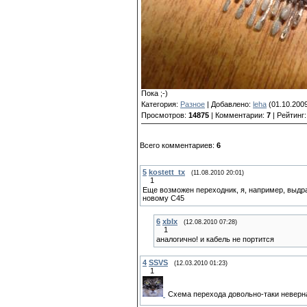
Пока ;-)
Категория:
Разное
| Добавлено:
leha
(01.10.2009
Просмотров:
14875
| Комментарии:
7
| Рейтинг
Всего комментариев:
6
5
kostett_tx
(11.08.2010 20:01)
1
Еще возможен переходник, я, например, выдра
новому C45
6
xbIx
(12.08.2010 07:28)
1
аналогично! и кабель не портится
4
SSVS
(12.03.2010 01:23)
1
Схема перехода довольно-таки неверна