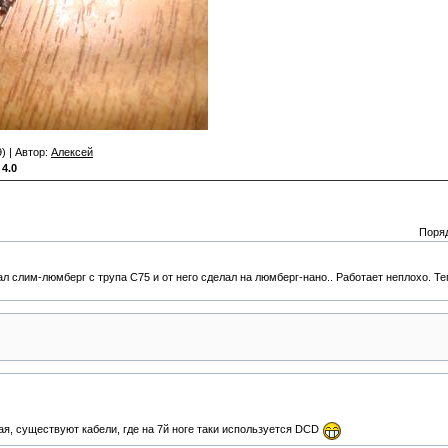
) | Автор:
Алексей
:
4.0
Поря
л слим-люмберг с трупа C75 и от него сделал на люмберг-нано.. Работает неплохо. Т
я, существуют кабели, где на 7й ноге таки используется DCD