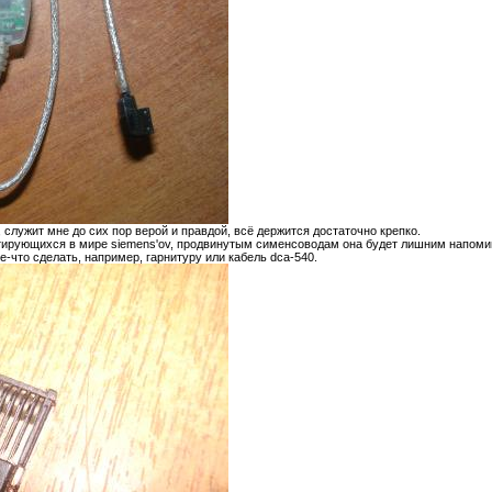
 служит мне до сих пор верой и правдой, всё держится достаточно крепко.
тирующихся в мире siemens'ov, продвинутым сименсоводам она будет лишним напоми
е-что сделать, например, гарнитуру или кабель dca-540.