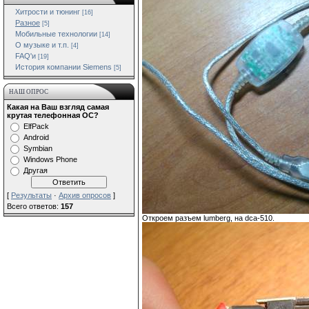
Хитрости и тюнинг
[16]
Разное
[5]
Мобильные технологии
[14]
О музыке и т.п.
[4]
FAQ'и
[19]
История компании Siemens
[5]
НАШ ОПРОС
Какая на Ваш взгляд самая
крутая телефонная ОС?
ElfPack
Android
Symbian
Windows Phone
Другая
[
Результаты
·
Архив опросов
]
Всего ответов:
157
Откроем разъем lumberg, на dca-510.