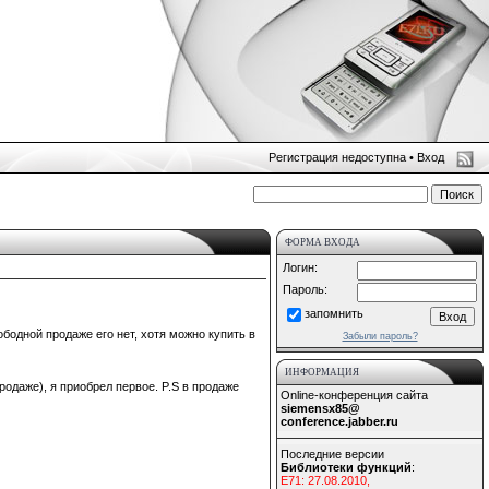
Регистрация недоступна •
Вход
ФОРМА ВХОДА
Логин:
Пароль:
запомнить
ободной продаже его нет, хотя можно купить в
Забыли пароль?
ИНФОРМАЦИЯ
продаже), я приобрел первое. P.S в продаже
Online-конференция сайта
siemensx85@
conference.jabber.ru
Последние версии
Библиотеки функций
:
E71: 27.08.2010,