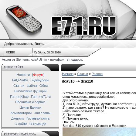
Добро пожаловать,
Гость
!
МЕНЮ
Суббота, 08.08.2026
Акция от Siemens: юзай Jimm - пикоффит в подарок.
МЕНЮ САЙТА
Начало
»
Статьи
»
Разное
Новости
[
Форум
]
FAQ-ЧаВо
Видеоуроки
dca510 => dca110
Статьи
Файлы
Обои
Библиотека функций
В этой статье я расскажу вам как из кабеля d
Патчи Kibab
Патчи e71.ru
спец магазинах, типа sotaland.net.
Для этого нужно:
Прошивки и сервис
1) dca-510 (найти труда, думаю, не составит; 
Центр Данных
2) nano разъем, где взять? Ну например от гар
найти nano-разъем тяжело.
Комментарии
Зал славы
3) Паяльник.
Дневник
Гостевая книга
4) Прямые руки.
Начнем.
О сайте
О команде
Вот dca-510 купленный мною в Евросети.
КАТЕГОРИИ КАТАЛОГА