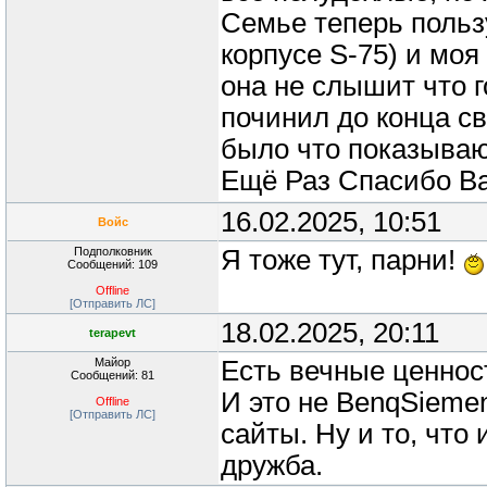
Семье теперь польз
корпусе S-75) и моя
она не слышит что г
починил до конца св
было что показываю
Ещё Раз Спасибо Ва
16.02.2025, 10:51
Войс
Подполковник
Я тоже тут, парни!
Сообщений: 109
Offline
[Отправить ЛС]
18.02.2025, 20:11
terapevt
Майор
Есть вечные ценнос
Сообщений: 81
И это не BenqSiemen
Offline
[Отправить ЛС]
сайты. Ну и то, что
дружба.