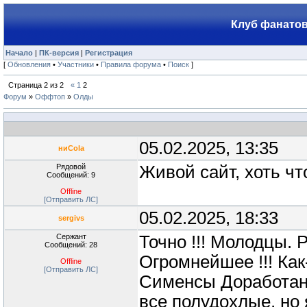
Клуб фанатов
Начало
|
ПК-версия
|
Регистрация
[
Обновления
•
Участники
•
Правила форума
•
Поиск
]
Страница
2
из
2
«
1
2
Форум
»
Оффтоп
»
Олды
05.02.2025, 13:35
ниCola
Рядовой
Живой сайт, хоть ч
Сообщений: 9
Offline
[Отправить ЛС]
05.02.2025, 18:33
sergivs
Сержант
Точно !!! Молодцы.
Сообщений: 28
Огромнейшее !!! Как
Offline
[Отправить ЛС]
Сименсы Доработанн
все полудохлые, но 