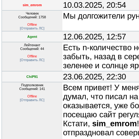
10.03.2025, 20:54
sim_emrom
Человек
Мы долгожители рун
Сообщений: 1758
Offline
[Отправить ЛС]
12.06.2025, 12:57
Agent
Лейтенант
Есть n-количество н
Сообщений: 44
забыть, назад в сер
Offline
[Отправить ЛС]
зеленее и солнце яр
23.06.2025, 22:30
ChiP91
Подполковник
Всем привет! У мен
Сообщений: 141
думал, что писал на
Offline
[Отправить ЛС]
оказывается, уже б
посещаю сайт регул
Кстати,
sim_emrom
отпраздновал сове