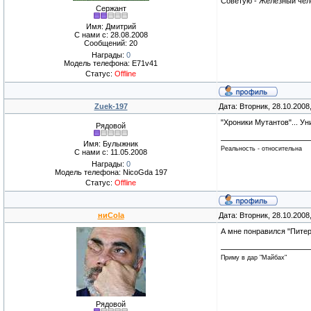
Советую - Железный чело
Сержант
Имя: Дмитрий
С нами с: 28.08.2008
Сообщений: 20
Награды:
0
Модель телефона: E71v41
Статус:
Offline
Zuek-197
Дата: Вторник, 28.10.2008
"Хроники Мутантов"... Ун
Рядовой
Имя: Булыжник
Реальность - относительна
С нами с: 11.05.2008
Награды:
0
Модель телефона: NicoGda 197
Статус:
Offline
ниCola
Дата: Вторник, 28.10.2008
А мне понравился "Питер
Приму в дар "Майбах"
Рядовой