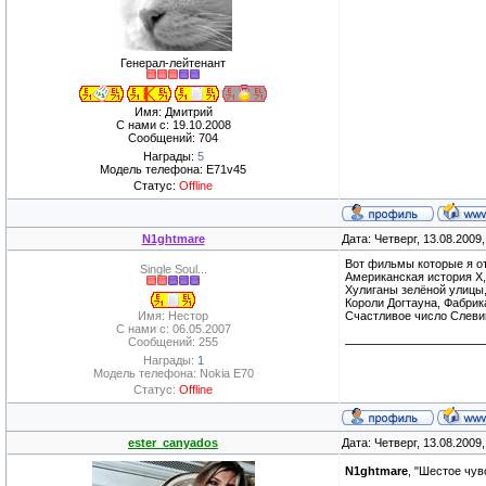
Генерал-лейтенант
Имя: Дмитрий
С нами с: 19.10.2008
Сообщений: 704
Награды:
5
Модель телефона: E71v45
Статус:
Offline
N1ghtmare
Дата: Четверг, 13.08.2009
Вот фильмы которые я от
Single Soul...
Американская история Х,
Хулиганы зелёной улицы,
Короли Догтауна, Фабрика
Имя: Нестор
Счастливое число Слеви
С нами с: 06.05.2007
Сообщений: 255
Награды:
1
Модель телефона: Nokia E70
Статус:
Offline
ester_canyados
Дата: Четверг, 13.08.2009
N1ghtmare
, "Шестое чув