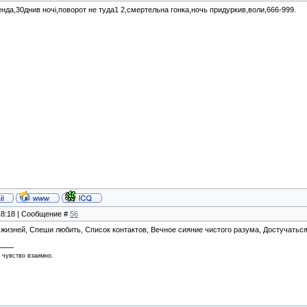
нда,30днив ночi,поворот не туда1 2,смертельна гонка,ночь придуркив,воли,666-999.
 18:18 | Сообщение #
56
жизней, Спеши любить, Список контактов, Вечное сияние чистого разума, Достучаться
 чувство взаимно.