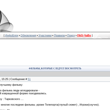
[
ИнфоБлок
•
Обновления
•
Участники
•
Правила
•
Поиск
•
FAQ-ЧаВо
]
ФИЛЬМЫ, КОТОРЫЕ СЛЕДУЕТ ПОСМОТРЕТЬ
8, 15:25 | Сообщение #
51
 лучшему фильму:
ию фильма люди аплодировали -
кой извращенной форме поиздевались.
 : Тарковского ....
 многие последние фильмы ,кроме Телепорта(глупый сюжет) , Игроки(скучно).