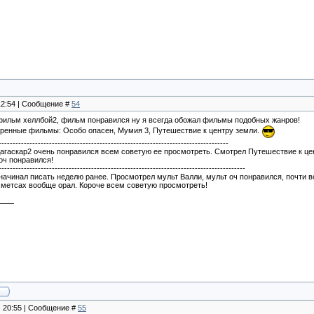
 12:54 | Сообщение #
54
фильм хеллбой2, фильм понравился ну я всегда обожал фильмы подобных жанров!
тренные фильмы: Особо опасен, Мумия 3, Путешествие к центру земли.
----------------------------------------------------------------------------------
агаскар2 очень понравился всем советую ее просмотреть. Смотрел Путешествие к це
оч понравился!
----------------------------------------------------------------------------------------
 начинал писать неделю ранее. Просмотрел мульт Валли, мульт оч понравился, почти в
х метсах вообще орал. Короче всем советую просмотреть!
, 20:55 | Сообщение #
55