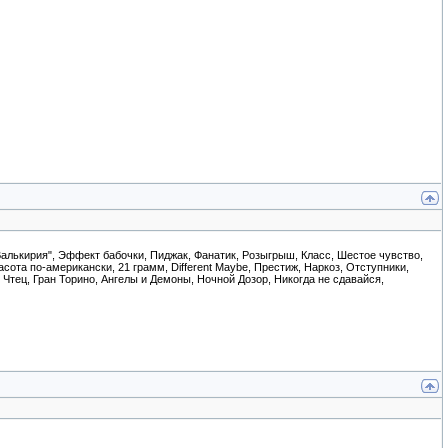
Валькирия", Эффект бабочки, Пиджак, Фанатик, Розыгрыш, Класс, Шестое чувство,
сота по-американски, 21 грамм, Different Maybe, Престиж, Наркоз, Отступники,
, Чтец, Гран Торино, Ангелы и Демоны, Ночной Дозор, Никогда не сдавайся,