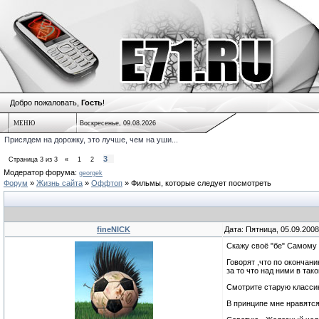
Добро пожаловать,
Гость
!
МЕНЮ
Воскресенье, 09.08.2026
Присядем на дорожку, это лучше, чем на уши...
3
Страница
3
из
3
«
1
2
Модератор форума:
georgek
Форум
»
Жизнь сайта
»
Оффтоп
»
Фильмы, которые следует посмотреть
fineNICK
Дата: Пятница, 05.09.200
Скажу своё "бе" Самому
Говорят ,что по окончан
за то что над ними в та
Смотрите старую классику
В принципе мне нравятся