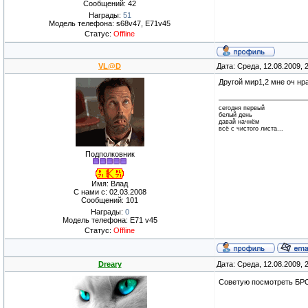
Сообщений: 42
Награды:
51
Модель телефона: s68v47, E71v45
Статус:
Offline
VL@D
Дата: Среда, 12.08.2009,
Другой мир1,2 мне оч нр
сегодня первый
белый день
давай начнём
всё с чистого листа...
Подполковник
Имя: Влад
С нами с: 02.03.2008
Сообщений: 101
Награды:
0
Модель телефона: E71 v45
Статус:
Offline
Dreary
Дата: Среда, 12.08.2009,
Советую посмотреть Б