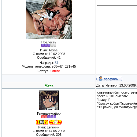
Прелесть
Имя: Albina
С нами с: 12.02.2008
Сообщений: 42
Награды:
51
Модель телефона: s68v47, E71v45
Статус:
Offline
Жека
Дата: Четверг, 13.08.2009
советовал бы посмотреть
"секс и 101 смерть"
"шалун"
"бросок кобры"(комедийн
"13 район, ультиматум"(у
Генерал-майор
Имя: Евгений
С нами с: 14.05.2008
Сообщений: 303