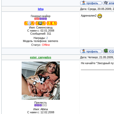
leha
Дата: Среда, 20.05.2009,
Адреналин2
Генерал-майор
Имя: Сименсовод
С нами с: 02.01.2008
Сообщений: 311
Награды:
2
Модель телефона: siemens
Статус:
Offline
ester_canyados
Дата: Четверг, 21.05.2009
Не качайте "Звездный пу
Прелесть
Имя: Albina
С нами с: 12.02.2008