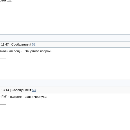
век ,21.
, 11:47 | Сообщение #
52
икальная вещь... Зацепило напрочь.
, 13:14 | Сообщение #
53
-FM" - надоели трэш и чернуха.