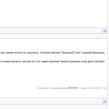
нтру земли лучше не покупать). Смотрел фильм "Большой Стен" угарный фильмец,
се новые мульты смотрю но этот единственный такой в катором я как детя смотрел
BASON
Сообщение отредактировано
-
Среда, 19.11.2008, 17:12