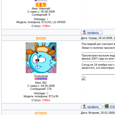
Имя: Николай
С нами с: 05.08.2008
Сообщений: 9
Награды:
1
Модель телефона: E71v42, LG KP500
Статус:
Offline
BASON
Дата: Среда, 29.10.2008,
Последний раз смотрел 
Лежат в полочке просмо
--------------------------------
Просмотрел мультик мад
фильм 2007 года но мне 
--------------------------------
Cегод ня 19 ноября пост
жалел его, а в некоторы
Полковник
Имя: BIZ
С нами с: 04.04.2008
Сообщений: 176
Награды:
0
Модель телефона: E71v39
Статус:
Offline
m@kson
Дата: Вторник, 20.01.2009