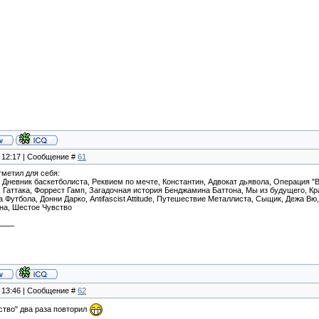
, 12:17 | Сообщение #
61
метил для себя:
 Дневник баскетболиста, Реквием по мечте, Константин, Адвокат дьявола, Операция "
 Гаттака, Форрест Гамп, Загадочная история Бенджамина Баттона, Мы из будущего, Кра
 Футбола, Донни Дарко, Antifascist Attitude, Путешествие Металлиста, Сыщик, Дежа Вю
на, Шестое Чувство
, 13:46 | Сообщение #
62
ство" два раза повторил