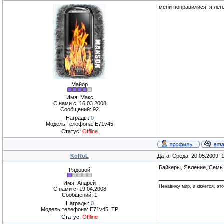
мени понравилися: я леге
Майор
Имя: Макс
С нами с: 16.03.2008
Сообщений: 92
Награды:
0
Модель телефона: E71v45
Статус:
Offline
KoRoL
Дата: Среда, 20.05.2009,
Байкеры, Явление, Семь 
Рядовой
Имя: Андрей
Ненавижу мир, и кажется, это
С нами с: 19.04.2008
Сообщений: 1
Награды:
0
Модель телефона: E71v45_TP
Статус:
Offline