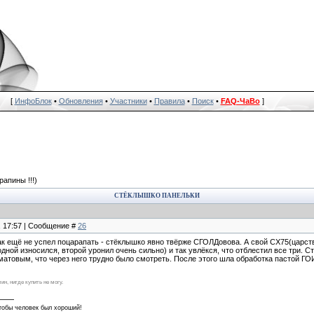
[
ИнфоБлок
•
Обновления
•
Участники
•
Правила
•
Поиск
•
FAQ-ЧаВо
]
апины !!!)
СТЁКЛЫШКО ПАНЕЛЬКИ
, 17:57 | Сообщение #
26
как ещё не успел поцарапать - стёклышко явно твёрже СГОЛДовова. А свой CX75(царст
одной износился, второй уронил очень сильно) и так увлёкся, что отблестил все три. 
матовым, что через него трудно было смотреть. После этого шла обработка пастой ГОИ.
ин, нигде купить не могу.
чтобы человек был хороший!