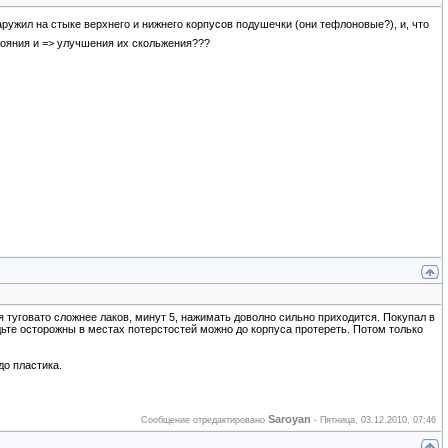
ружил на стыке верхнего и нижнего корпусов подушечки (они тефлоновые?), и, что
тояния и => улучшения их скольжения???
 туговато сложнее лаков, минут 5, нажимать доволно сильно приходится. Покупал в
дьте осторожны в местах потерстостей можно до корпуса протереть. Потом только
до пластика.
Saroyan
Сообщение отредактировано
-
Пятница, 03.12.2010, 07:46