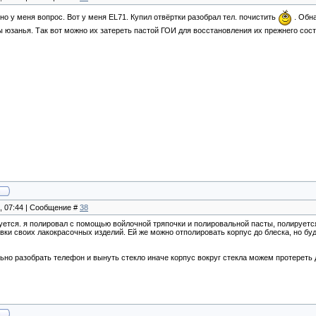
но у меня вопрос. Вот у меня EL71. Купил отвёртки разобрал тел. почистить
. Обна
ы юзанья. Так вот можно их затереть пастой ГОИ для восстановления их прежнего сос
0, 07:44 | Сообщение #
38
ется. я полировал с помощью войлочной тряпочки и полировальной пасты, полируется
вки своих лакокрасочных изделий. Ей же можно отполировать корпус до блеска, но бу
но разобрать телефон и вынуть стекло иначе корпус вокруг стекла можем протереть 