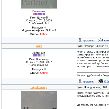
Полковник
Имя: Дмитрий
С нами с: 07.12.2009
Сообщений: 241
Награды:
4
Модель телефона: EL71v45
Статус:
Offline
Yozh
Дата: Четверг, 04.03.2010
снял стекло, отшлифова
Лейтенант
заматировал, получился 
полюбовался, а потом ма
Имя: Владимир
кстати, сначала протира
С нами с: 29.09.2007
снял весь слой до более 
Сообщений: 54
потом просто фланелькой
Награды:
0
Статус:
Offline
Не ищи судьбы своей в блед
napukmaxep
Дата: Понедельник, 08.03
Блин, купил пасту гои, 
мешающая смотреть получ
Да плевать кто ты! Главное, 