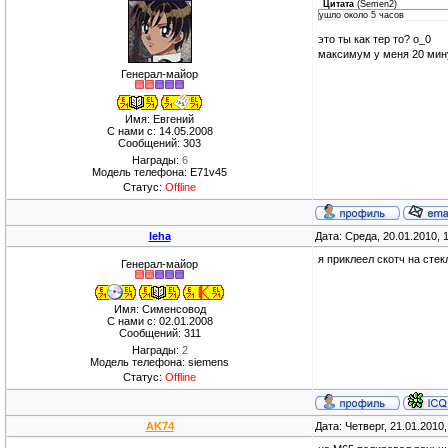
Цитата
(
Semen2
)
ушло около 5 часов
это ты как тер то? о_0
максимум у меня 20 мин
Генерал-майор
Имя: Евгений
С нами с: 14.05.2008
Сообщений: 303
Награды:
6
Модель телефона: E71v45
Статус:
Offline
leha
Дата: Среда, 20.01.2010,
я приклеел скотч на сте
Генерал-майор
Имя: Сименсовод
С нами с: 02.01.2008
Сообщений: 311
Награды:
2
Модель телефона: siemens
Статус:
Offline
AK74
Дата: Четверг, 21.01.2010