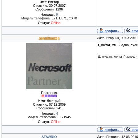
Имя: Виктор
С нами с: 30.07.2007
Сообщений: 1296
Награды:
9
Модель телефона: E71, EL71, CX70
Статус:
Offline
napukmaxep
Дата: Вторник, 09.03.2010
t_viktor
, хм.. Ладно, сх
Да плевать кто ты! Главное, 
Полковник
Имя: Дмитрий
С нами с: 07.12.2009
Сообщений: 241
Награды:
4
Модель телефона: EL71v45
Статус:
Offline
STAWRiQ
Дата: Пятница, 12.03.201