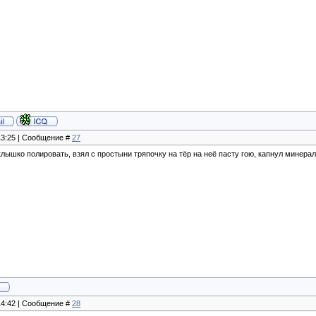
 13:25 | Сообщение #
27
лышко полировать, взял с простыни тряпочку на тёр на неё пасту гою, капнул минераль
 14:42 | Сообщение #
28