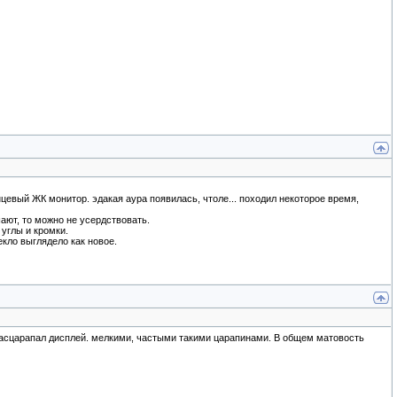
цевый ЖК монитор. эдакая аура появилась, чтоле... походил некоторое время,
ают, то можно не усердствовать.
 углы и кромки.
кло выглядело как новое.
ко расцарапал дисплей. мелкими, частыми такими царапинами. В общем матовость