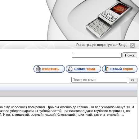
Регистрация недоступна •
Вход
во ему небесное) полировал. Причём именно до глянца. На всё уходило минут 30. Я
Стачала убирал царапины зубной пастой - разглаживал даже глубокие морщины, но
 Итог: глянцевый, ровный гладкий, блестящий, приятный, замечательный, ...,