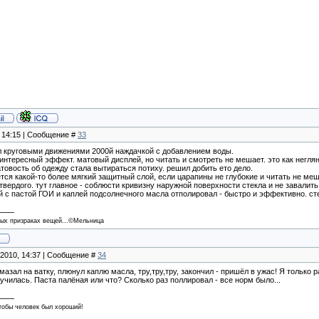
, 14:15 | Сообщение #
33
л круговыми движениями 2000й наждачкой с добавлением воды.
интересный эффект. матовый дисплей, но читать и смотреть не мешает. это как неглян
товость об одежду стала вытираться потиху. решил добить ето дело.
ется какой-то более мягкий защитный слой, если царапины не глубокие и читать не меш
твердого. тут главное - соблюсти кривизну наружной поверхности стекла и не завалить
 с пастой ГОИ и каплей подсолнечного масла отполировал - быстро и эффективно. сте
ных призраках вещей...©Мельница
.2010, 14:37 | Сообщение #
34
намазал на ватку, плюнул каплю масла, тру,тру,тру, закончил - пришёл в ужас! Я толь
илась. Паста палёная или что? Сколько раз поллировал - все норм было...
чтобы человек был хороший!