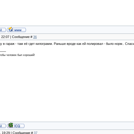
, 22:07 | Сообщение #
36
ожу в гараж - там её гдет килограмм. Раньше вроде как ей полировал - было норм.. Спас
чтобы человек был хороший!
0, 19:29 | Сообщение #
37