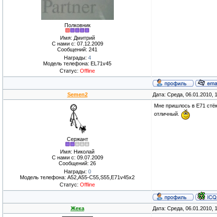
Полковник
Имя: Дмитрий
С нами с: 07.12.2009
Сообщений: 241
Награды:
4
Модель телефона: EL71v45
Статус:
Offline
Semen2
Дата: Среда, 06.01.2010,
Мне пришлось в Е71 стёк
отличный.
Сержант
Имя: Николай
С нами с: 09.07.2009
Сообщений: 26
Награды:
0
Модель телефона: A52,A55-C55,S55,E71v45x2
Статус:
Offline
Жека
Дата: Среда, 06.01.2010,