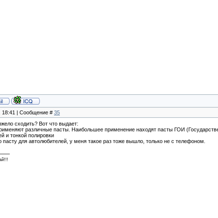
, 18:41 | Сообщение #
35
 тяжело сходить? Вот что выдает:
применяют различные пасты. Наибольшее применение находят пасты ГОИ (Государствен
ей и тонкой полировки
пасту для автолюбителей, у меня такое раз тоже вышло, только не с телефоном.
й!!!