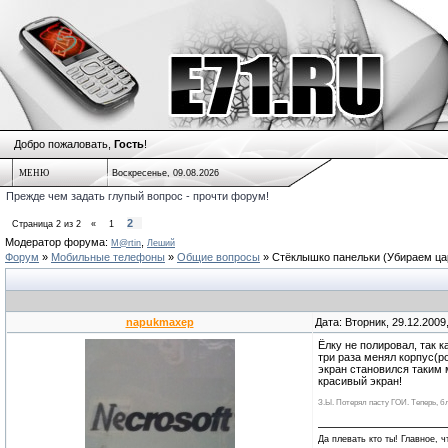
Добро пожаловать,
Гость
!
МЕНЮ
Воскресенье, 09.08.2026
Прежде чем задать глупый вопрос - прочти форум!
2
Страница
2
из
2
«
1
Модератор форума:
,
M@rtin
Леший
Форум
»
Мобильные телефоны
»
Общие вопросы
»
Стёклышко панельки
(Убираем цар
napukmaxep
Дата: Вторник, 29.12.2009
Ёлку не полировал, так 
три раза менял корпус(р
экран становился таким 
красивый экран!
З.Ы. Потерял пасту ГОИ. Теперь, бл
Да плевать кто ты! Главное, 