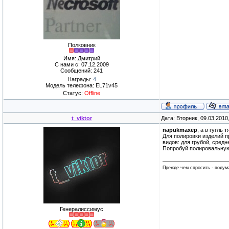
Полковник
Имя: Дмитрий
С нами с: 07.12.2009
Сообщений: 241
Награды:
4
Модель телефона: EL71v45
Статус:
Offline
t_viktor
Дата: Вторник, 09.03.2010
napukmaxep
, а в гугль
Для полировки изделий 
видов: для грубой, средн
Попробуй полировальную 
Прежде чем спросить - подума
Генералиссимус