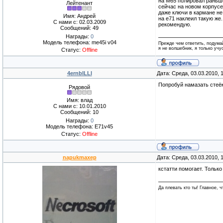
на М65 полировал раньш
Лейтенант
сейчас на новом корпусе
даже ключи в кармане не
Имя: Андрей
на е71 наклеил такую же.
С нами с: 02.03.2009
рекомендую.
Сообщений: 49
Награды:
0
Модель телефона: me45i v04
Прежде чем ответить, подума
я не волшебник, я только учус
Статус:
Offline
4ernblLLl
Дата: Среда, 03.03.2010,
Попробуй намазать стеёк
Рядовой
Имя: влад
С нами с: 10.01.2010
Сообщений: 10
Награды:
0
Модель телефона: E71v45
Статус:
Offline
napukmaxep
Дата: Среда, 03.03.2010,
кстатти помогает. Только
Да плевать кто ты! Главное, 