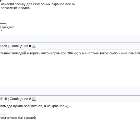
е.
 наклеил пленку для сенсорных экранов все ок.
 оставляют следов.
й дважды!!!
ь...
 15:29 | Сообщение #
31
лышко помадой и тереть ватой!(примеро 30мин) у меня тоже такое было и мне памагл
 19:18 | Сообщение #
32
 помада нужна бесцветная, а не красная =))
чтобы человек был хороший!