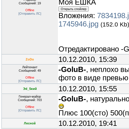
Моя ЕШКА
Сообщений: 19
Offline
Вложения:
7834198.
[Отправить ЛС]
1745946.jpg
(152.0 Kb
Отредактировано
-G
10.12.2010, 15:39
ZoDo
Лейтенант
-GoluB-
, неплохо в
Сообщений: 49
фото в виде превью
Offline
[Отправить ЛС]
10.12.2010, 15:55
Эd_Sкий
Генерал-майор
-GoluB-
, натурально
Сообщений: 703
Offline
[Отправить ЛС]
Плюс 100(сто) 500(п
10.12.2010, 19:41
Лесной