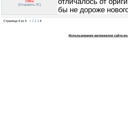
отличалось от ориги
Offline
[Отправить ЛС]
бы не дороже нового
Страница
4
из
4
«
1
2
3
4
Использование материалов сайта во