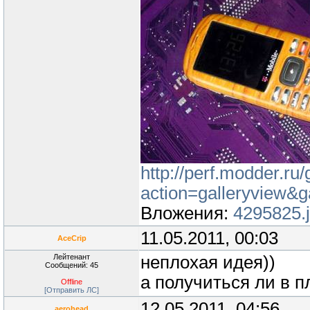
http://perf.modder.ru/
action=galleryview&g
Вложения:
4295825.
11.05.2011, 00:03
AceCrip
Лейтенант
неплохая идея))
Сообщений: 45
а получиться ли в 
Offline
[Отправить ЛС]
12.05.2011, 04:56
aerohead