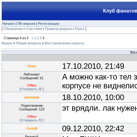
Клуб фанатов
Начало
|
ПК-версия
|
Регистрация
[
Обновления
•
Участники
•
Правила форума
•
Поиск
]
Страница
4
из
4
«
1
2
3
4
Форум
»
Общие вопросы
»
Восстановление корпуса
Вос
17.10.2010, 21:49
Viveo
Лейтенант
А можно как-то тел
Сообщений: 61
корпусе не виднели
Offline
[Отправить ЛС]
18.10.2010, 10:00
aerohead
Подполковник
эт врядли. лак нуже
Сообщений: 123
Offline
[Отправить ЛС]
09.12.2010, 22:42
-GoluB-
Рядовой