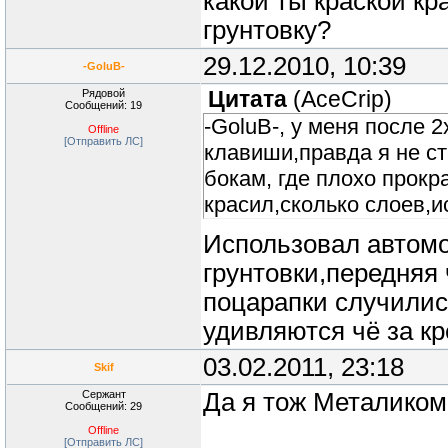
какой ты краской кр
грунтовку?
29.12.2010, 10:39
-GoluB-
Рядовой
Цитата
(
AceCrip
)
Сообщений: 19
-GoluB-, у меня после 
Offline
[Отправить ЛС]
клавиши,правда я не с
бокам, где плохо прокр
красил,сколько слоев,и
Использовал автомо
грунтовки,передняя
поцарапки случилис
удивляются чё за к
03.02.2011, 23:18
Skif
Сержант
Да я тож Металиком 
Сообщений: 29
Offline
[Отправить ЛС]