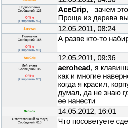
Подполковник
AceCrip
, - зачем э
Сообщений: 123
Проще из дерева в
Offline
[Отправить ЛС]
12.05.2011, 08:24
Saroyan
Полковник
А разве кто-то наби
Сообщений: 168
Offline
[Отправить ЛС]
12.05.2011, 09:36
AceCrip
Лейтенант
aerohead
, я клавиш
Сообщений: 45
как и многие наверн
Offline
[Отправить ЛС]
когда я красил, кор
думал, да не знаю г
ее нанести
14.05.2012, 16:01
Лесной
Ответственный за флуд
Что посоветуете сд
Сообщений: 616