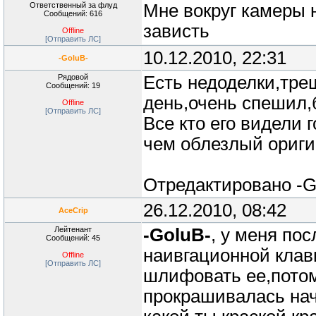
Ответственный за флуд
Мне вокруг камеры н
Сообщений: 616
зависть
Offline
[Отправить ЛС]
10.12.2010, 22:31
-GoluB-
Рядовой
Есть недоделки,тре
Сообщений: 19
день,очень спешил,б
Offline
[Отправить ЛС]
Все кто его видели 
чем облезлый ориг
Отредактировано
-G
26.12.2010, 08:42
AceCrip
Лейтенант
-GoluB-
, у меня по
Сообщений: 45
наивгационной клав
Offline
[Отправить ЛС]
шлифовать ее,потом
прокрашивалась нач