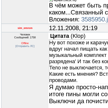
В чём может быть п
каком...Связанный 
Вложения:
3585950.
12.11.2008, 21:19
sim_emrom
Человек
Цитата
(
Klop
)
Сообщений: 1758
Ну вот похоже и карачу
Offline
[Отправить ЛС]
вдруг начал пищать как
музыкальный комплект 
разрядена' И так без ко
Тело не выключается, т
Какие есть мнения? Вст
проводами.
Я думаю просто-нап
итоге пины могли с
Выключи да почисти