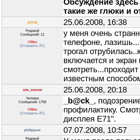
Обсуждение здесь 
такие же глюки и 
25.06.2008, 16:38
_b@ck_
Рядовой
у меня очень странн
Сообщений: 12
телефоне, лазишь...
Offline
[Отправить ЛС]
трогал отрубилась.
включается и экран 
смотреть...проходи
известным способом
25.06.2008, 20:18
sim_emrom
Человек
_b@ck_
, подозрени
Сообщений: 1758
профилактику. Смотр
Offline
[Отправить ЛС]
дисплея E71".
07.07.2008, 10:57
philippow
Рядовой