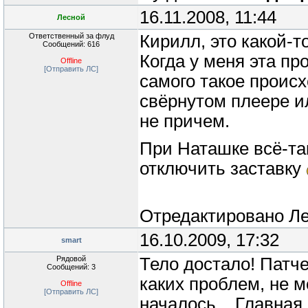
16.11.2008, 11:44
Лесной
Ответственный за флуд
Кирилл, это какой-то
Сообщений: 616
Когда у меня эта п
Offline
[Отправить ЛС]
самого такое происх
свёрнутом плеере и
не причем.
При Наташке всё-та
отключить заставку
Отредактировано
Л
16.10.2009, 17:32
smart
Рядовой
Тело достало! Патч
Сообщений: 3
каких проблем, не м
Offline
[Отправить ЛС]
началось... Главна