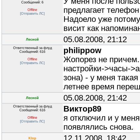
У меня после польз
Сообщений: 6
предлагает телефон
Offline
[Отправить ЛС]
Надоело уже потому 
висит как напоминан
05.08.2008, 21:12
Лесной
Ответственный за флуд
philippow
Сообщений: 616
Жопорез не причем.
Offline
[Отправить ЛС]
настройки->часы->а
зона) - у меня така
летнее время переш
05.08.2008, 21:42
Лесной
Ответственный за флуд
Виктор89
Сообщений: 616
я отключил и у мен
Offline
[Отправить ЛС]
появлялись снова.
12.11.2008, 18:42
Klop