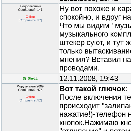
Подполковник
Ну вот похоже и ка
Сообщений: 141
спокойно, и вдруг н
Offline
[Отправить ЛС]
Что мы видим ' муз
музыкального компле
штекер суют, и тут 
только вытаскивание
мнения? Вставил на
проводами.
12.11.2008, 19:43
Dj_SheLL
Форумчанин 2009
Вот такой глючок
:
Сообщений: 478
После включения те
Offline
[Отправить ЛС]
происходит "залипан
нажатие!)-телефон 
кнопок.Нажимаю кно