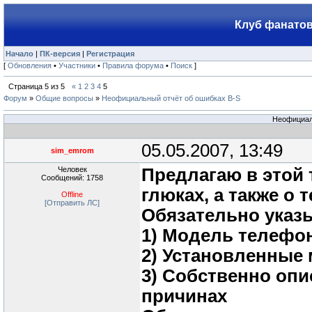
Клуб фанатов
Начало
|
ПК-версия
|
Регистрация
[
Обновления
•
Участники
•
Правила форума
•
Поиск
]
Страница
5
из
5
«
1
2
3
4
5
Форум
»
Общие вопросы
»
Неофициальный отчёт об ошибках B-S
Неофициал
05.05.2007, 13:49
sim_emrom
Человек
Предлагаю в этой 
Сообщений: 1758
глюках, а также о 
Offline
[Отправить ЛС]
Обязательно указ
1) Модель телефон
2) Установленные 
3) Собственно опи
причинах