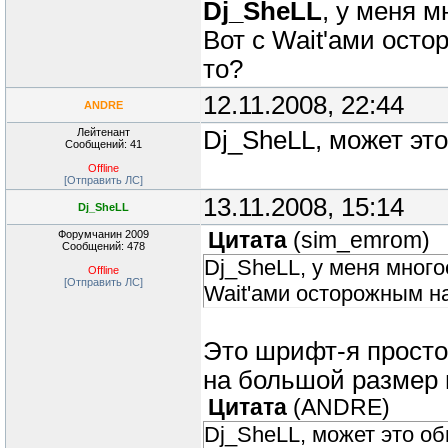
Dj_SheLL
, у меня м
Вот с Wait'ами осто
то?
12.11.2008, 22:44
ANDRE
Лейтенант
Dj_SheLL, может это
Сообщений: 41
Offline
[Отправить ЛС]
13.11.2008, 15:14
Dj_SheLL
Форумчанин 2009
Цитата
(
sim_emrom
)
Сообщений: 478
Dj_SheLL, у меня многое
Offline
[Отправить ЛС]
Wait'ами осторожным на
Это шрифт-я просто
на большой размер 
Цитата
(
ANDRE
)
Dj_SheLL, может это об