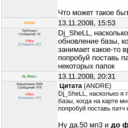
Что может такое б
13.11.2008, 15:53
ANDRE
Лейтенант
Dj_SheLL, наскольк
Сообщений: 41
обновление базы, ко
Offline
[Отправить ЛС]
занимает какое-то 
попробуй поставь п
некоторых папок
13.11.2008, 20:31
Dj_SheLL
Форумчанин 2009
Цитата
(
ANDRE
)
Сообщений: 478
Dj_SheLL, насколько я
Offline
[Отправить ЛС]
базы, когда на карте м
попробуй поставь патч 
Ну да.50 мп3 и
до ф