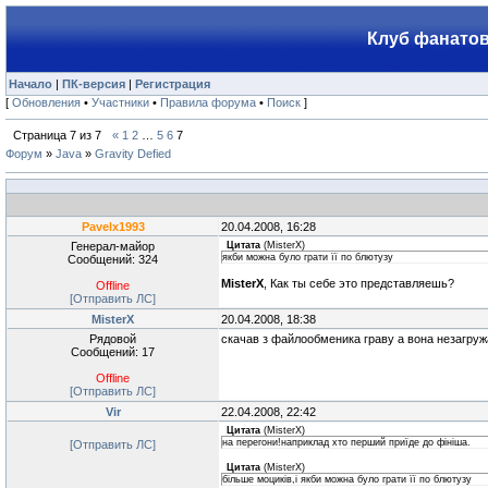
Клуб фанатов
Начало
|
ПК-версия
|
Регистрация
[
Обновления
•
Участники
•
Правила форума
•
Поиск
]
Страница
7
из
7
«
1
2
…
5
6
7
Форум
»
Java
»
Gravity Defied
Pavelx1993
20.04.2008, 16:28
Генерал-майор
Цитата
(
MisterX
)
якби можна було грати її по блютузу
Сообщений: 324
MisterX
, Как ты себе это представляешь?
Offline
[Отправить ЛС]
MisterX
20.04.2008, 18:38
Рядовой
скачав з файлообменика граву а вона незагруж
Сообщений: 17
Offline
[Отправить ЛС]
Vir
22.04.2008, 22:42
Цитата
(
MisterX
)
на перегони!наприклад xто перший приїде до фiнiша.
[Отправить ЛС]
Цитата
(
MisterX
)
бiльше моцикiв,i якби можна було грати її по блютузу