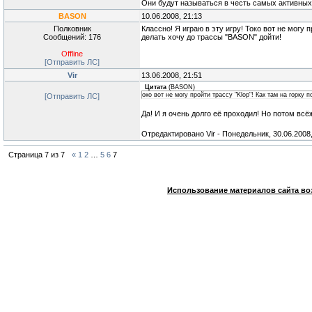
Они будут называться в честь самых активных
BASON
10.06.2008, 21:13
Полковник
Классно! Я играю в эту игру! Токо вот не могу 
Сообщений: 176
делать хочу до трассы "BASON" дойти!
Offline
[Отправить ЛС]
Vir
13.06.2008, 21:51
Цитата
(
BASON
)
око вот не могу пройти трассу "Klop"! Как там на горку 
[Отправить ЛС]
Да! И я очень долго её проходил! Но потом всё
Отредактировано
Vir
-
Понедельник, 30.06.2008,
Страница
7
из
7
«
1
2
…
5
6
7
Использование материалов сайта во