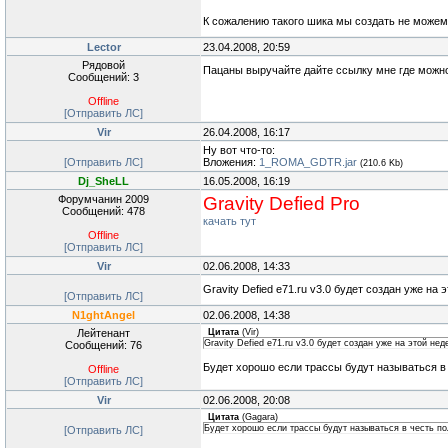
К сожалению такого шика мы создать не можем!
Lector
23.04.2008, 20:59
Рядовой
Пацаны выручайте дайте ссылку мне где можно с
Сообщений: 3
Offline
[Отправить ЛС]
Vir
26.04.2008, 16:17
Ну вот что-то:
[Отправить ЛС]
Вложения:
1_ROMA_GDTR.jar
(210.6 Kb)
Dj_SheLL
16.05.2008, 16:19
Форумчанин 2009
Gravity Defied Pro
Сообщений: 478
качать тут
Offline
[Отправить ЛС]
Vir
02.06.2008, 14:33
Gravity Defied e71.ru v3.0 будет создан уже н
[Отправить ЛС]
N1ghtAngel
02.06.2008, 14:38
Лейтенант
Цитата
(
Vir
)
Gravity Defied e71.ru v3.0 будет создан уже на этой н
Сообщений: 76
Будет хорошо если трассы будут называться в
Offline
[Отправить ЛС]
Vir
02.06.2008, 20:08
Цитата
(
Gagara
)
Будет хорошо если трассы будут называться в честь п
[Отправить ЛС]