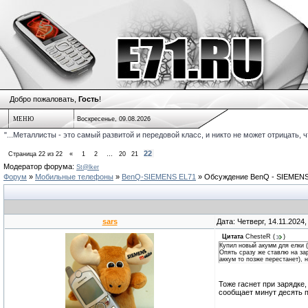
Добро пожаловать,
Гость
!
МЕНЮ
Воскресенье, 09.08.2026
"...Металлисты - это самый развитой и передовой класс, и никто не может отрицать, 
22
Страница
22
из
22
«
1
2
…
20
21
Модератор форума:
St@lker
Форум
»
Мобильные телефоны
»
BenQ-SIEMENS EL71
»
Обсуждение BenQ - SIEMENS
sars
Дата: Четверг, 14.11.2024
Цитата
ChesteR
(
)
Купил новый акумм для елки (
Опять сразу же ставлю на за
аккум то позже перестанет), 
Тоже гаснет при зарядке
сообщает минут десять п