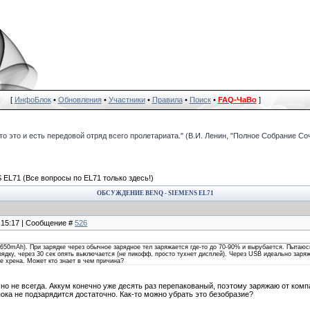
[
ИнфоБлок
•
Обновления
•
Участники
•
Правила
•
Поиск
•
FAQ-ЧаВо
]
что это и есть передовой отряд всего пролетариата." (В.И. Ленин, "Полное Собрание Со
 EL71
(Все вопросы по EL71 только здесь!)
ОБСУЖДЕНИЕ BENQ - SIEMENS EL71
, 15:17 | Сообщение #
526
650mAh). При зарядке через обычное зарядное тел заряжается где-то до 70-90% и вырубается. Пытаюсь
рядку, через 30 сек опять выключается (не пикофф, просто тухнет дисплей). Через USB идеально заря
не хрена. Может кто знает в чем причина?
, но не всегда. Аккум конечно уже десять раз перепакованый, поэтому заряжаю от комп
ока не подзарядится достаточно. Как-то можно убрать это безобразие?