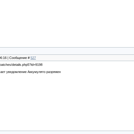
 06:16 | Сообщение #
527
/patches/details.php5?id=9198
чает уведомление Аккумулято разряжен