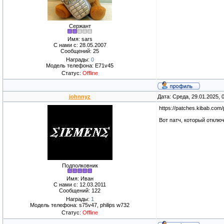
Сержант
Имя: sars
С нами с: 28.05.2007
Сообщений: 25
Награды:
0
Модель телефона: E71v45
Статус:
Offline
johnnyz
Дата: Среда, 29.01.2025,
https://patches.kibab.com
Вот патч, который отклю
Подполковник
Имя: Иван
С нами с: 12.03.2011
Сообщений: 122
Награды:
1
Модель телефона: s75v47, philips w732
Статус:
Offline