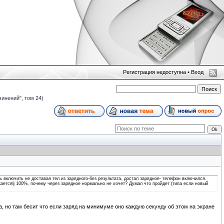
Регистрация недоступна •
Вход
чинений", том 24)
 включить не доставая тел из зарядного-без результата, достал зарядное- телефон включился.
жаетсяlj 100%, почему через зарядное нормально не хочет? Думал что пройдет (типа если новый
а, но там бесит что если заряд на минимуме оно каждую секунду об этом на экране