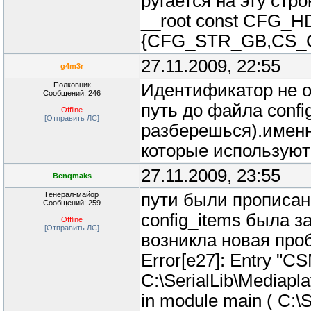
ругается на эту стро
__root const CFG_H
{CFG_STR_GB,CS_C
27.11.2009, 22:55
g4m3r
Полковник
Идентификатор не об
Сообщений: 246
путь до файла confi
Offline
[Отправить ЛС]
разберешься).имен
которые используют
27.11.2009, 23:55
Benqmaks
Генерал-майор
пути были прописан
Сообщений: 259
config_items была 
Offline
[Отправить ЛС]
возникла новая про
Error[e27]: Entry "C
C:\SerialLib\Mediapla
in module main ( C:\