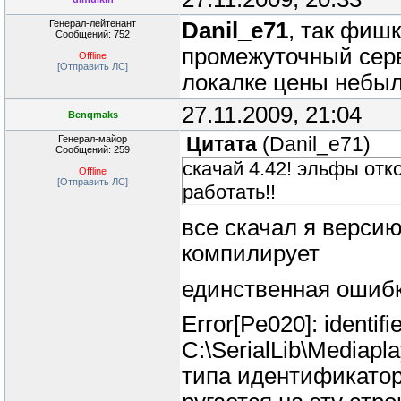
Генерал-лейтенант
Danil_e71
, так фиш
Сообщений: 752
промежуточный серв
Offline
[Отправить ЛС]
локалке цены небыл
27.11.2009, 21:04
Benqmaks
Генерал-майор
Цитата
(
Danil_e71
)
Сообщений: 259
скачай 4.42! эльфы от
Offline
[Отправить ЛС]
работать!!
все скачал я версию
компилирует
единственная ошибка
Error[Pe020]: identi
C:\SerialLib\Mediapla
типа идентификатор