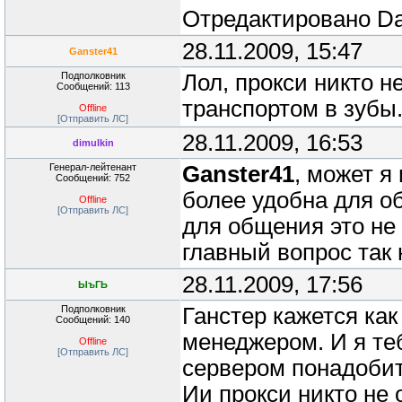
Отредактировано
Da
28.11.2009, 15:47
Ganster41
Подполковник
Лол, прокси никто не
Сообщений: 113
транспортом в зубы.
Offline
[Отправить ЛС]
28.11.2009, 16:53
dimulkin
Генерал-лейтенант
Ganster41
, может я
Сообщений: 752
более удобна для о
Offline
[Отправить ЛС]
для общения это не 
главный вопрос так н
28.11.2009, 17:56
ЫъГЬ
Подполковник
Ганстер кажется как
Сообщений: 140
менеджером. И я те
Offline
[Отправить ЛС]
сервером понадобит
Ии прокси никто не 