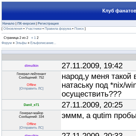
Клуб фанатов
Начало
|
ПК-версия
|
Регистрация
[
Обновления
•
Участники
•
Правила форума
•
Поиск
]
Страница
2
из
2
«
1
2
Форум
»
Эльфы
»
Ельфописание...
27.11.2009, 19:42
dimulkin
Генерал-лейтенант
народ,у меня такой 
Сообщений: 752
натаську под *nix/wi
Offline
[Отправить ЛС]
осуществить???
27.11.2009, 20:25
Danil_e71
Генерал-майор
эммм, а qutim проб
Сообщений: 334
Offline
[Отправить ЛС]
27.11.2009, 20:33
dimulkin