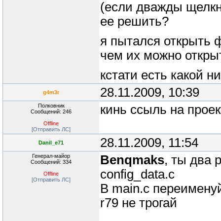
(если дважды щелкн
ее решить?
я пытался открыть ф
чем их можно откры
кстати есть какой 
28.11.2009, 10:39
g4m3r
Полковник
кинь ссыль на проек
Сообщений: 246
Offline
[Отправить ЛС]
28.11.2009, 11:54
Danil_e71
Генерал-майор
Benqmaks
, ты два
Сообщений: 334
config_data.c
Offline
[Отправить ЛС]
В main.c переименуй
r79 не трогай