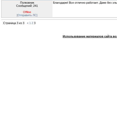
Полковник
Благодарю! Все отлично работает. Даже без эл
Сообщений: 241
Offline
[Отправить ЛС]
Страница
3
из
3
«
1
2
3
Использование материалов сайта во