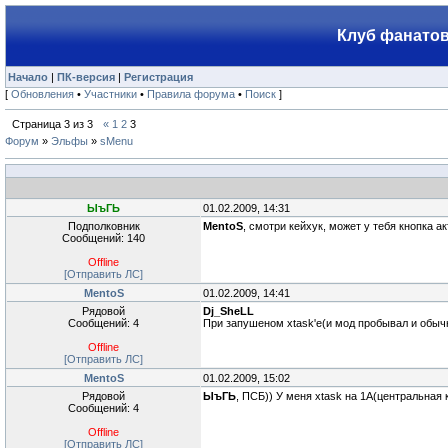
Клуб фанатов
Начало
|
ПК-версия
|
Регистрация
[
Обновления
•
Участники
•
Правила форума
•
Поиск
]
Страница
3
из
3
«
1
2
3
Форум
»
Эльфы
»
sMenu
ЫъГЬ
01.02.2009, 14:31
Подполковник
MentoS
, смотри кейхук, может у тебя кнопка а
Сообщений: 140
Offline
[Отправить ЛС]
MentoS
01.02.2009, 14:41
Рядовой
Dj_SheLL
Сообщений: 4
При запушеном xtask'e(и мод пробывал и обычн
Offline
[Отправить ЛС]
MentoS
01.02.2009, 15:02
Рядовой
ЫъГЬ
, ПСБ)) У меня xtask на 1A(центральная 
Сообщений: 4
Offline
[Отправить ЛС]