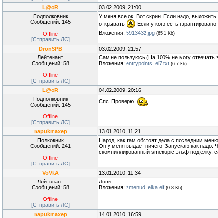
L@oR
03.02.2009, 21:00
Подполковник
У меня все ок. Вот скрин. Если надо, выложить
Сообщений: 145
открывать
Если у кого есть гарантировано р
Вложения:
5913432.jpg
Offline
(65.1 Kb)
[Отправить ЛС]
DronSPB
03.02.2009, 21:57
Лейтенант
Сам не пользуюсь (На 100% не могу отвечать 
Сообщений: 58
Вложения:
entrypoints_el7.txt
(6.7 Kb)
Offline
[Отправить ЛС]
L@oR
04.02.2009, 20:16
Подполковник
Спс. Проверю.
Сообщений: 145
Offline
[Отправить ЛС]
napukmaxep
13.01.2010, 11:21
Полковник
Народ, как там обстоят дела с последним меню
Сообщений: 241
Он у меня выдает ничего. Запускаю как надо. 
скомпиллированный smenupic.эльф под елку. са
Offline
[Отправить ЛС]
VoVkA
13.01.2010, 11:34
Лейтенант
Лови
Сообщений: 58
Вложения:
zmenud_elka.elf
(0.8 Kb)
Offline
[Отправить ЛС]
napukmaxep
14.01.2010, 16:59