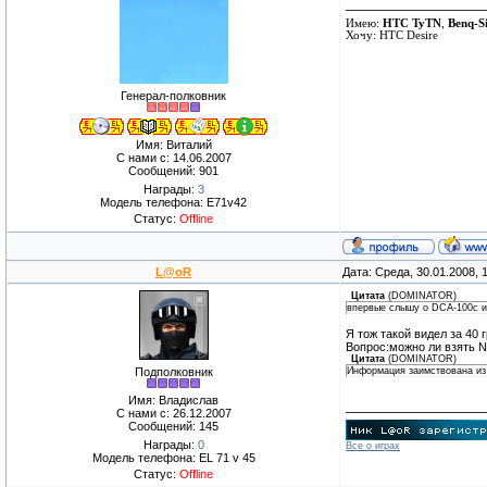
Имею:
HTC TyTN
,
Benq-S
Хочу: HTC Desire
Генерал-полковник
Имя: Виталий
С нами с: 14.06.2007
Сообщений: 901
Награды:
3
Модель телефона: E71v42
Статус:
Offline
L@oR
Дата: Среда, 30.01.2008,
Цитата
(
DOMINATOR
)
впервые слышу о DCA-100с и
Я тож такой видел за 40 г
Вопрос:можно ли взять 
Цитата
(
DOMINATOR
)
Подполковник
Информация заимствована из 
Имя: Владислав
С нами с: 26.12.2007
Сообщений: 145
Награды:
0
Все о играх
Модель телефона: EL 71 v 45
Статус:
Offline