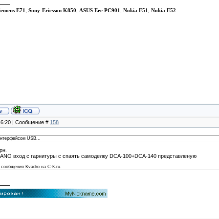
iemens E71
,
Sony-Ericsson K850
,
ASUS Eee PC901
,
Nokia E51
,
Nokia E52
 16:20 | Сообщение #
158
нтерфейсом USB...
рн.
NANO вход с гарнитуры с спаять самоделку DCA-100+DCA-140 представленую
сообщения Kvadro на С-К.ru.