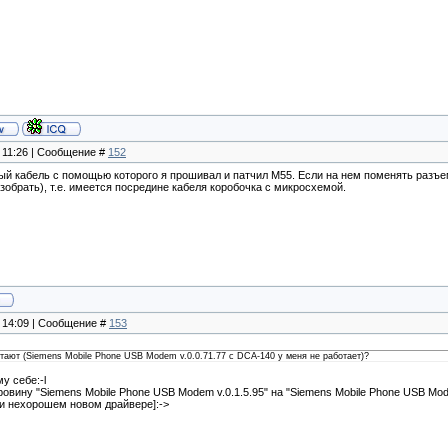
, 11:26 | Сообщение #
152
ый кабель с помощью которого я прошивал и патчил M55. Если на нем поменять разъе
зобрать), т.е. имеется посредине кабеля коробочка с микросхемой.
, 14:09 | Сообщение #
153
отают (Siemens Mobile Phone USB Modem v.0.0.71.77 с DCA-140 у меня не работает)?
у себе:-l
овину "Siemens Mobile Phone USB Modem v.0.1.5.95" на "Siemens Mobile Phone USB Mode
и нехорошем новом драйвере]:->