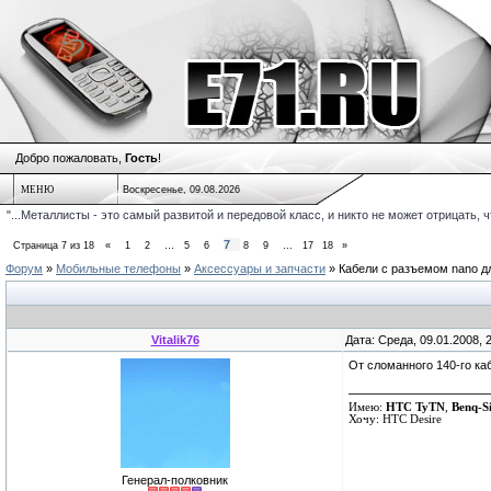
Добро пожаловать,
Гость
!
МЕНЮ
Воскресенье, 09.08.2026
"...Металлисты - это самый развитой и передовой класс, и никто не может отрицать, 
7
Страница
7
из
18
«
1
2
…
5
6
8
9
…
17
18
»
Форум
»
Мобильные телефоны
»
Аксессуары и запчасти
»
Кабели с разъемом nano д
Vitalik76
Дата: Среда, 09.01.2008,
От сломанного 140-го ка
Имею:
HTC TyTN
,
Benq-S
Хочу: HTC Desire
Генерал-полковник