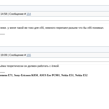
, 14:58 | Сообщение #
154
инке. у меня такой же токо для х55, немного перепаял разьем что бы х65 понимал.
, 19:09 | Сообщение #
155
ёма теоретически он должен работать с ёлкой.
iemens E71
,
Sony-Ericsson K850
,
ASUS Eee PC901
,
Nokia E51
,
Nokia E52