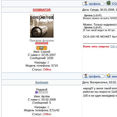
DOMINATOR
Дата: Среда, 30.01.2008,
Цитата
(
L@oR
)
Вопрос:можно ли взять NANO
Можно. Только надежност
Цитата
(
L@oR
)
Я тож такой видел за 40 грн.
DCA-100 НЕ МОЖЕТ быть 
Призрак форума
Важно знать каждому:
FAQ п
Имя: Сергей
С нами с: 02.05.2007
Сообщений: 1030
Награды:
2
Модель телефона: X710
Статус:
Offline
Sunbeam
Дата: Воскресенье, 03.02
народ!!! у меня такой в
Рядовой
работал на скорости 11к
100 и ни один мкнкджер 
Имя: Артём
С нами с: 03.02.2008
Сообщений: 5
Награды:
0
Модель телефона: E71v42
Статус:
Offline