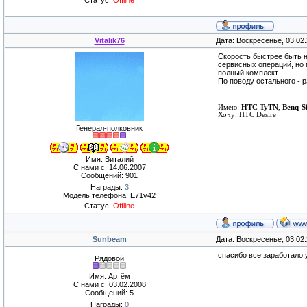
Статус:
Offline
Vitalik76
Дата: Воскресенье, 03.02
Скорость быстрее быть н
сервисных операций, но 
полный комплект.
По поводу остального - р
Имею:
HTC TyTN
,
Benq-S
Хочу: HTC Desire
Генерал-полковник
Имя: Виталий
С нами с: 14.06.2007
Сообщений: 901
Награды:
3
Модель телефона: E71v42
Статус:
Offline
Sunbeam
Дата: Воскресенье, 03.02
спасибо все заработало:
Рядовой
Имя: Артём
С нами с: 03.02.2008
Сообщений: 5
Награды:
0