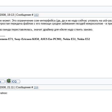
.2008, 19:13 | Сообщение #
163
е может. Это ограничение сом-интерфейса (да, да и не надо сейчас уповать на usb-р
простая передача файлов с его помощи сродни забивания гвоздей микроскопом - в при
аз винда переставлялась, значит драйвер для кбеля надо ствить заново.
iemens E71
,
Sony-Ericsson K850
,
ASUS Eee PC901
,
Nokia E51
,
Nokia E52
.2008, 21:11 | Сообщение #
164
yahoo: