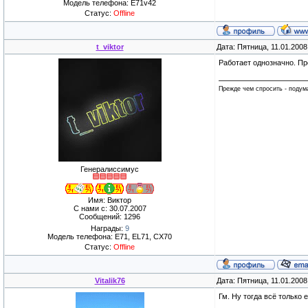
Модель телефона: E71v42
Статус:
Offline
t_viktor
Дата: Пятница, 11.01.200
Работает однозначно. П
Прежде чем спросить - подума
Генералиссимус
Имя: Виктор
С нами с: 30.07.2007
Сообщений: 1296
Награды:
9
Модель телефона: E71, EL71, CX70
Статус:
Offline
Vitalik76
Дата: Пятница, 11.01.200
Гм. Ну тогда всё только