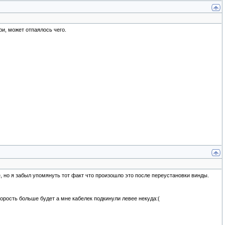
и, может отпаялось чего.
те, но я забыл упомянуть тот факт что произошло это после переустановки винды.
корость больше будет а мне кабелек подкинули левее некуда:(