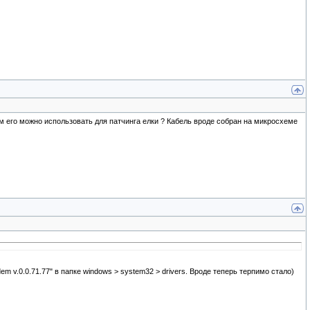
м его можно использовать для патчинга елки ? Кабель вроде собран на микросхеме
m v.0.0.71.77" в папке windows > system32 > drivers. Вроде теперь терпимо стало)