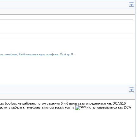
 на телефоне
,
Разблокировка кода телефона. От А до Я
.
ак bootbox не работал, потом замкнул 5 и 6 пины стал определятся как DCA 510
дключу кабель к телефону а потом тока к компу
и стал определятся как DCA