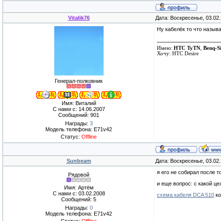
Vitalik76
Дата: Воскресенье, 03.02
Ну кабелёк то что назыв
Имею:
HTC TyTN
,
Benq-S
Хочу: HTC Desire
Генерал-полковник
Имя: Виталий
С нами с: 14.06.2007
Сообщений: 901
Награды:
3
Модель телефона: E71v42
Статус:
Offline
Sunbeam
Дата: Воскресенье, 03.02
я его не собирал после т
Рядовой
и еще вопрос: с какой це
Имя: Артём
С нами с: 03.02.2008
схема кабеля DCA 510
ко
Сообщений: 5
Награды:
0
Модель телефона: E71v42