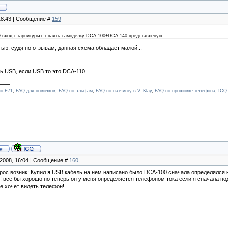
 18:43 | Сообщение #
159
 вход с гарнитуры с спаять самоделку DCA-100+DCA-140 представленую
ью, судя по отзывам, данная схема обладает малой...
USB, если USB то это DCA-110.
о E71
,
FAQ для новичков
,
FAQ по эльфам
,
FAQ по патчингу в V_Klay
,
FAQ по прошивке телефона
,
ICQ
.2008, 16:04 | Сообщение #
160
опрос возник: Купил я USB кабель на нем написано было DCA-100 сначала определялся к
б! все бы хорошо но теперь он у меня определяется телефоном тока если я сначала по
не хочет видеть телефон!