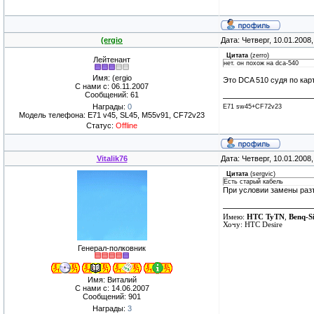
(ergio
Дата: Четверг, 10.01.2008
Цитата
(
zerro
)
Лейтенант
нет. он похож на dca-540
Имя: (ergio
Это DCA 510 судя по карт
С нами с: 06.11.2007
Сообщений: 61
Награды:
0
E71 sw45+CF72v23
Модель телефона: E71 v45, SL45, M55v91, CF72v23
Статус:
Offline
Vitalik76
Дата: Четверг, 10.01.2008
Цитата
(
sergvic
)
Есть старый кабель
При условии замены разъ
Имею:
HTC TyTN
,
Benq-S
Хочу: HTC Desire
Генерал-полковник
Имя: Виталий
С нами с: 14.06.2007
Сообщений: 901
Награды:
3