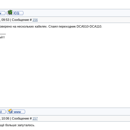
8, 09:53 | Сообщение #
156
роверено на нескольких кабелях. Спаял переходник DCA510-DCA110.
й!!!
8, 10:06 | Сообщение #
157
 ещё больше запуталось.