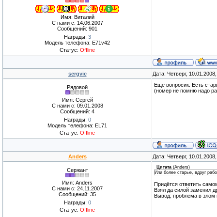
Имя: Виталий
С нами с: 14.06.2007
Сообщений: 901
Награды:
3
Модель телефона: E71v42
Статус:
Offline
sergvic
Дата: Четверг, 10.01.2008
Еще вопросик. Есть стар
Рядовой
(номер не помню надо ра
Имя: Сергей
С нами с: 09.01.2008
Сообщений: 4
Награды:
0
Модель телефона: EL71
Статус:
Offline
Anders
Дата: Четверг, 10.01.2008
Цитата
(
Anders
)
Сержант
Или более старые, вдруг раб
Имя: Anders
Придётся ответить самом
С нами с: 24.11.2007
Взял да силой заменил др
Сообщений: 35
Вывод: проблема в злом 
Награды:
0
Статус:
Offline