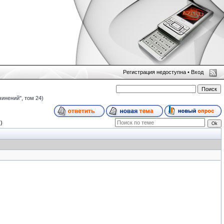
Регистрация недоступна •
Вход
чинений", том 24)
)