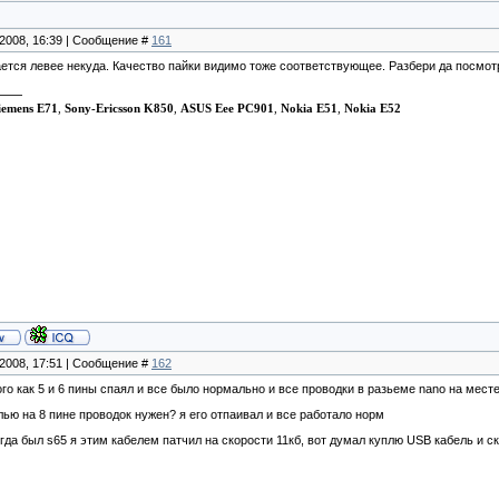
.2008, 16:39 | Сообщение #
161
ается левее некуда. Качество пайки видимо тоже соответствующее. Разбери да посмотр
iemens E71
,
Sony-Ericsson K850
,
ASUS Eee PC901
,
Nokia E51
,
Nokia E52
.2008, 17:51 | Сообщение #
162
ого как 5 и 6 пины спаял и все было нормально и все проводки в разьеме nano на мес
лью на 8 пине проводок нужен? я его отпаивал и все работало норм
гда был s65 я этим кабелем патчил на скорости 11кб, вот думал куплю USB кабель и с