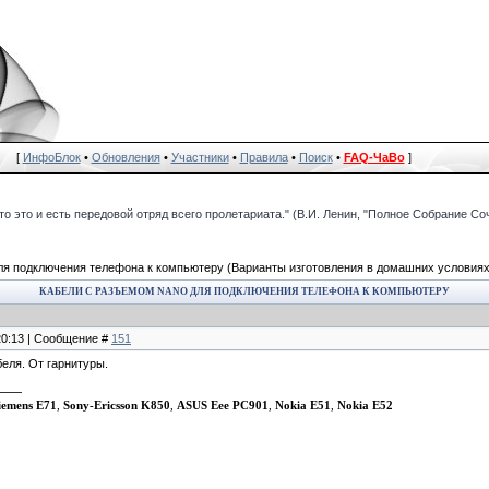
[
ИнфоБлок
•
Обновления
•
Участники
•
Правила
•
Поиск
•
FAQ-ЧаВо
]
что это и есть передовой отряд всего пролетариата." (В.И. Ленин, "Полное Собрание Со
ля подключения телефона к компьютеру
(Варианты изготовления в домашних условиях
КАБЕЛИ С РАЗЪЕМОМ NANO ДЛЯ ПОДКЛЮЧЕНИЯ ТЕЛЕФОНА К КОМПЬЮТЕРУ
 20:13 | Сообщение #
151
беля. От гарнитуры.
iemens E71
,
Sony-Ericsson K850
,
ASUS Eee PC901
,
Nokia E51
,
Nokia E52