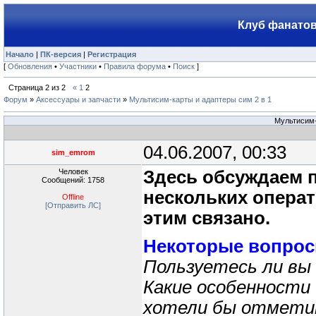
Клуб фанатов
Начало
|
ПК-версия
|
Регистрация
[
Обновления
•
Участники
•
Правила форума
•
Поиск
]
Страница
2
из
2
«
1
2
Форум
»
Аксессуары и запчасти
»
Мультисим-карты и адаптеры сим 2 в 1
Мультисим-
04.06.2007, 00:33
sim_emrom
Человек
Здесь обсуждаем 
Сообщений: 1758
нескольких операт
Offline
[Отправить ЛС]
этим связано.
Некоторые вопрос
Пользуетесь ли вы
Какие особенности 
хотели бы отмет