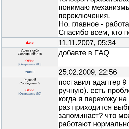
понимаю механизмы
переключения.
Но, главное - работа
Спасибо всем, кто п
11.11.2007, 05:34
tiano
Ушел в себя
добавте в FAQ
Сообщений: 318
Offline
[Отправить ЛС]
25.02.2009, 22:56
zuk10
Рядовой
поставил адаптер 9 
Сообщений: 5
ручную). есть пробл
Offline
[Отправить ЛС]
когда я перехожу на
раз приходится выби
запоминает? что мо
работают нормально