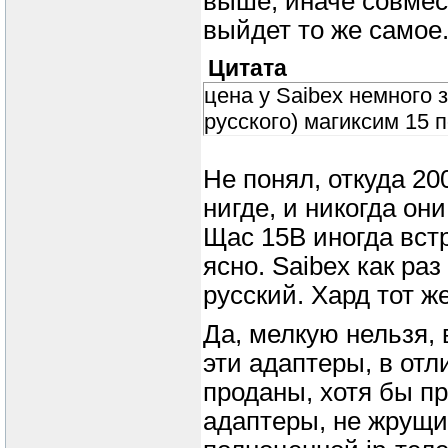
выше, иначе совмест
выйдет то же самое
Цитата
цена у Saibex немного 
русского) магиксим 15 
Не понял, откуда 20
нигде, и никогда он
Щас 15В иногда встре
ясно. Saibex как ра
русский. Хард тот ж
Да, мелкую нельзя,
эти адаптеры, в отл
проданы, хотя бы п
адаптеры, не жрущи