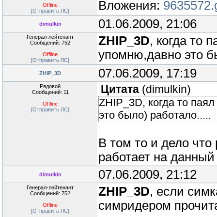
Вложения:
9635572.g
Offline
[Отправить ЛС]
01.06.2009, 21:06
dimulkin
Генерал-лейтенант
ZHIP_3D
, когда то 
Сообщений: 752
упомню,давно это бы
Offline
[Отправить ЛС]
07.06.2009, 17:19
ZHIP_3D
Рядовой
Цитата
(
dimulkin
)
Сообщений: 11
ZHIP_3D, когда то паял
Offline
[Отправить ЛС]
это было) работало.....
В том то и дело что
работает на данный
07.06.2009, 21:12
dimulkin
Генерал-лейтенант
ZHIP_3D
, если симк
Сообщений: 752
симридером прочитает
Offline
[Отправить ЛС]