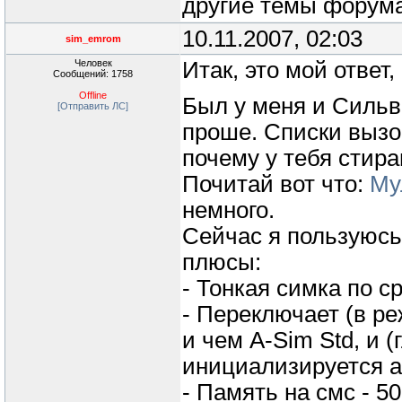
другие темы форум
10.11.2007, 02:03
sim_emrom
Человек
Итак, это мой ответ
Сообщений: 1758
Offline
Был у меня и Сильве
[Отправить ЛС]
проше. Списки вызов
почему у тебя стира
Почитай вот что:
Му
немного.
Сейчас я пользуюсь A
плюсы:
- Тонкая симка по 
- Переключает (в р
и чем A-Sim Std, и 
инициализируется а
- Память на смс - 50