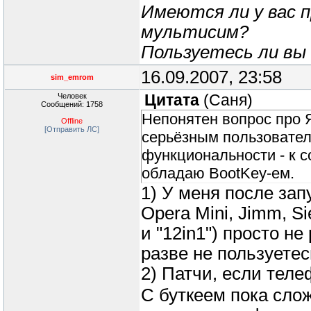
Имеются ли у вас 
мультисим?
Пользуетесь ли в
16.09.2007, 23:58
sim_emrom
Человек
Цитата
(
Саня
)
Сообщений: 1758
Непонятен вопрос про Я
Offline
[Отправить ЛС]
серьёзным пользовател
функциональности - к с
обладаю BootKey-ем.
1) У меня после зап
Opera Mini, Jimm, Si
и "12in1") просто н
разве не пользуете
2) Патчи, если теле
С буткеем пока слож