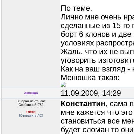
По теме.
Лично мне очень нр
сделанные из 15-го 
борт 6 клонов и две
условиях распрост
Жаль, что их не вы
уговорить изготовит
Как на ваш взгляд -
Менюшка такая:
11.09.2009, 14:29
dimulkin
Генерал-лейтенант
Константин
, сама 
Сообщений: 752
мне кажется что это
Offline
[Отправить ЛС]
становиться все ме
будет сломан то они