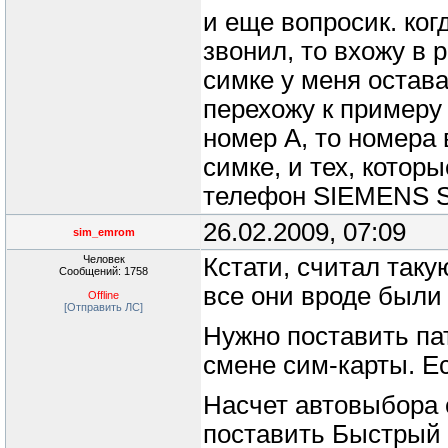
и еще вопросик. ког
звонил, то вхожу в
симке у меня остава
перехожу к примеру 
номер А, то номера 
симке, и тех, котор
телефон SIEMENS S7
26.02.2009, 07:09
sim_emrom
Человек
Кстати, считал таку
Сообщений: 1758
все они вроде были 
Offline
[Отправить ЛС]
Нужно поставить па
смене сим-карты. Ес
Насчет автовыбора 
поставить Быстрый п