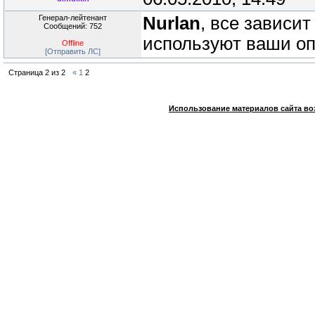
Генерал-лейтенант
Nurlan
, все зависи
Сообщений: 752
используют ваши опс
Offline
[Отправить ЛС]
Страница
2
из
2
«
1
2
Использование материалов сайта во