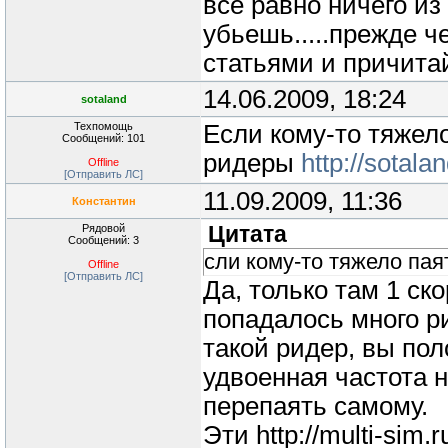
все равно ничего из
убьешь.....прежде ч
статьями и причита
14.06.2009, 18:24
sotaland
Техпомощь
Если кому-то тяжело
Сообщений: 101
ридеры
http://sotal
Offline
[Отправить ЛС]
11.09.2009, 11:36
Константин
Рядовой
Цитата
Сообщений: 3
сли кому-то тяжело пая
Offline
[Отправить ЛС]
Да, только там 1 ск
попадалось много ри
такой ридер, вы пол
удвоенная частота н
перепаять самому.
Эти http://multi-sim