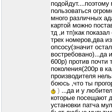
подойдут....поэтому
пользоваться огромн
много различных ад
картой можно поста
тд ,и тп)как показа
трех номеров,два и
опсосу(значит остал
востребовано)...да 
600р) против почти 
поколения(200р в ка
производителя нель
боюсь ,что ты прог
)
...да и у любите
которые посещают 
установки патча мул