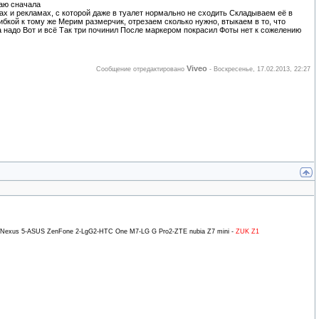
маю сначала
х и рекламах, с которой даже в туалет нормально не сходить Складываем её в
гибкой к тому же Мерим размерчик, отрезаем сколько нужно, втыкаем в то, что
а надо Вот и всё Так три починил После маркером покрасил Фоты нет к сожелению
Viveo
Сообщение отредактировано
-
Воскресенье, 17.02.2013, 22:27
Nexus 5-ASUS ZenFone 2-LgG2-HTC One M7-LG G Pro2-ZTE nubia Z7 mini -
ZUK Z1