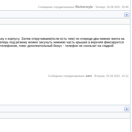
Richerstyle
Сообщение отредактировано
-
Четверг, 18.08.2011, 20:49
у к корпусу. Затем откручиваем(если есть чем) по очереди два нижних винта на
Теперь под резинку можно засунуть нижнюю часть крышки а верхняя фиксируется
телефоном, плюс дополнительный бонус - телефон не скользит на гладкой
sars
Сообщение отредактировано
-
Вторник, 03.04.2012, 22:12