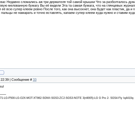
 вас Недавно сломались аж три держателя той самой крышки Что за разболталось ду
евую мелованную бумагу Вы её видели Эта та самая бумага, что на глянцевых журнала
ё всю супер клеем ровно После того, как она высохнет, она будет как пластик, да и 
ы пальцы не намарать и точно вставлять, капаем супер клеем куда нужно и ставим куд
, 22:39 | Сообщение #
33
то!
71-LG-P500-LG-O2X-MOT-XT862-SGNII-SGS3-ZC2-SGS3-NOTE 3(n9005)-LG G Pro 2- SGS4-Fly Iq4410q- 