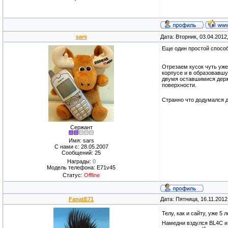
sars
Дата: Вторник, 03.04.2012
Еще один простой способ
Отрезаем кусок чуть уже
корпусе и в образовавшу
двумя оставшимися держа
поверхности.
Странно что додумался д
Сержант
Имя: sars
С нами с: 28.05.2007
Сообщений: 25
Награды:
0
Модель телефона: E71v45
Статус:
Offline
FanatE71
Дата: Пятница, 16.11.201
Телу, как и сайту, уже 5
Намедни вздулся BL4C и,