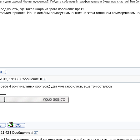
ы и диву даюсь! Что вы мучаетесь?! Пойдите себе новый телефон купите и будет вам счастье! Тем бол
рад узнать, где такая шара из "рога изобилия" прёт?
й фамильярности. Наши семёны помогут нам выжить в этом говняном коммерческом, по
.2013, 19:03 | Сообщение #
36
 себе 4 оригинальных корпуса:) Два уже сносились, ещё три осталось
, 21:42 | Сообщение #
37
т в Москве ремонту задней крышки или знает где её можно заказать, то с удовольстви