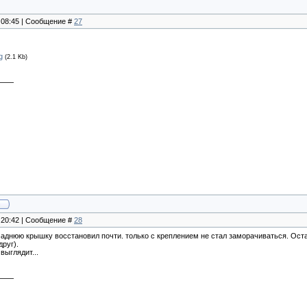
, 08:45 | Сообщение #
27
g
(2.1 Kb)
, 20:42 | Сообщение #
28
аднюю крышку восстановил почти. только с креплением не стал заморачиваться. Оста
руг).
выглядит...