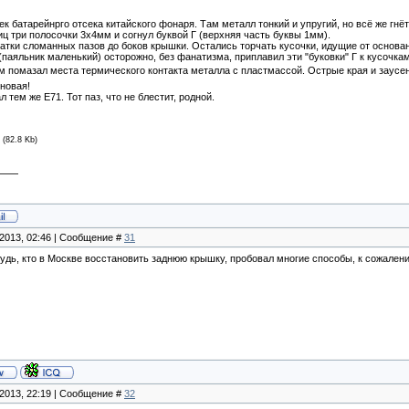
к батарейнрго отсека китайского фонаря. Там металл тонкий и упругий, но всё же гнёт
 три полосочки 3х4мм и согнул буквой Г (верхняя часть буквы 1мм).
атки сломанных пазов до боков крышки. Остались торчать кусочки, идущие от основа
паяльник маленький) осторожно, без фанатизма, приплавил эти "буковки" Г к кусочк
м помазал места термического контакта металла с пластмассой. Острые края и заус
новая!
л тем же Е71. Тот паз, что не блестит, родной.
(82.8 Kb)
.2013, 02:46 | Сообщение #
31
будь, кто в Москве восстановить заднюю крышку, пробовал многие способы, к сожалени
.2013, 22:19 | Сообщение #
32