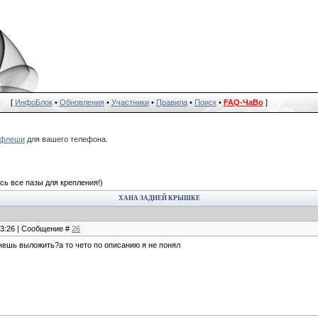
[
ИнфоБлок
•
Обновления
•
Участники
•
Правила
•
Поиск
•
FAQ-ЧаВо
]
флеши
для вашего телефона.
сь все пазы для крепления!)
ХАНА ЗАДНЕЙ КРЫШКЕ
13:26 | Сообщение #
26
жешь выложить?а то чето по описанию я не понял