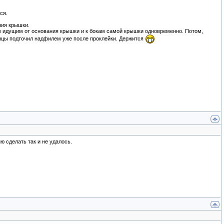
ся.
ния крышки.
ам идущим от основания крышки и к бокам самой крышки одновременно. Потом,
енцы подточил надфилем уже после проклейки. Держится
ю сделать так и не удалось.