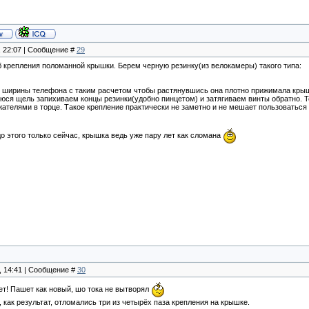
, 22:07 | Сообщение #
29
 крепления поломанной крышки. Берем черную резинку(из велокамеры) такого типа:
 ширины телефона с таким расчетом чтобы растянувшись она плотно прижимала крышк
юся щель запихиваем концы резинки(удобно пинцетом) и затягиваем винты обратно. 
телями в торце. Такое крепление практически не заметно и не мешает пользоваться 
о этого только сейчас, крышка ведь уже пару лет как сломана
2, 14:41 | Сообщение #
30
 лет! Пашет как новый, шо тока не вытворял
 как результат, отломались три из четырёх паза крепления на крышке.