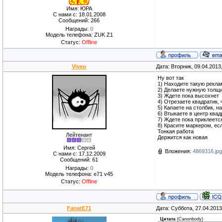
Имя: ЮРА
С нами с: 18.01.2008
Сообщений: 266
Награды:
0
Модель телефона: ZUK Z1
Статус:
Offline
Viveo
Дата: Вторник, 09.04.2013
Ну вот так
1) Находите такую рекла
2) Делаете нужную толщи
3) Ждете пока высохнет
4) Отрезаете квадратик,
5) Капаете на столбик, н
6) Втыкаете в центр квад
7) Ждете пока приклеетс
8) Красите маркером, ес
Тонкая работа
Лейтенант
Держится как новая
Имя: Сергей
Вложения:
4869316.jpg
С нами с: 17.12.2009
Сообщений: 61
Награды:
0
Модель телефона: e71 v45
Статус:
Offline
FanatE71
Дата: Суббота, 27.04.201
Цитата
(
Canonbody
)