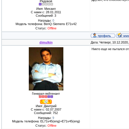
Рядовой
Имя: Михаил
С нами с: 28.01.2011
Сообщений: 3
Награды:
0
Модель телефона: BenQ-Siemens E71v42
Статус:
Offline
dimulkin
Дата: Четверг, 10.12.2020
Никто еще не пытался от
Генерал-лейтенант
Имя: Дмитрий
С нами с: 02.07.2007
Сообщений: 752
Награды:
9
Модель телефона: EL71v45(eng)+E71v45(eng)
Статус:
Offline