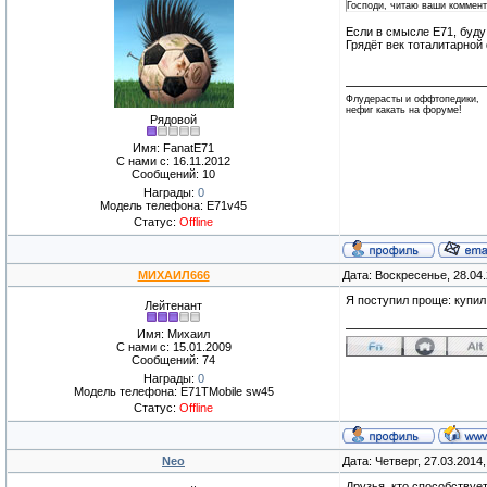
Господи, читаю ваши коммент
Если в смысле E71, буду 
Грядёт век тоталитарно
Флудерасты и оффтопедики,
нефиг какать на форуме!
Рядовой
Имя: FanatE71
С нами с: 16.11.2012
Сообщений: 10
Награды:
0
Модель телефона: E71v45
Статус:
Offline
МИХАИЛ666
Дата: Воскресенье, 28.04
Я поступил проще: купил
Лейтенант
Имя: Михаил
С нами с: 15.01.2009
Сообщений: 74
Награды:
0
Модель телефона: E71TMobile sw45
Статус:
Offline
Neo
Дата: Четверг, 27.03.2014
Друзья, кто способствуе