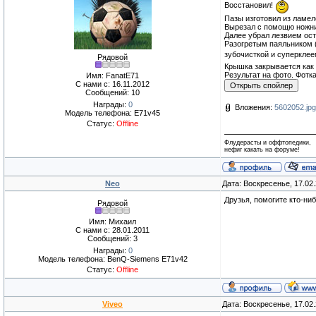
Восстановил!
Пазы изготовил из ламеле
Вырезал с помощю ножниц
Далее убрал лезвием ост
Разогретым паяльником (
зубочисткой и суперклее
Рядовой
Крышка закрывается как 
Результат на фото. Фотка
Имя: FanatE71
С нами с: 16.11.2012
Сообщений: 10
Награды:
0
Вложения:
5602052.jpg
Модель телефона: E71v45
Статус:
Offline
Флудерасты и оффтопедики,
нефиг какать на форуме!
Neo
Дата: Воскресенье, 17.02
Друзья, помогите кто-ни
Рядовой
Имя: Михаил
С нами с: 28.01.2011
Сообщений: 3
Награды:
0
Модель телефона: BenQ-Siemens E71v42
Статус:
Offline
Viveo
Дата: Воскресенье, 17.02