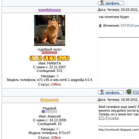
xxxnikitosxxx
Дата: Четверг, 03.03.2011
так понятнеи будит
Вложения:
6473519.pn
<(добрый чел)>
Имя: НИКИТА
С нами с: 22.11.2007
Сообщений: 572
Награды:
4
Модель телефона: e71 v45 и witu wm6.1 андройд 4.0.4
Статус:
Offline
Richerstyle
Дата: Четверг, 18.08.2011
Мой телефон еще жив!) З
Рядовой
менять неудобно (если вд
Теперь он у меня вот так 
Имя: Алексей
Е71-Русалки
С нами с: 24.12.2009
Сообщений: 15
Награды:
0
http://moirisunki.blogspot.com/
Модель телефона: E71v37
Статус:
Offline