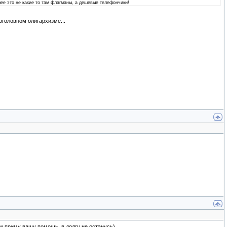
ее это не какие то там флагманы, а дешевые телефончики!
головном олигархизме...
ем приму вашу помощь, в долгу не останусь).