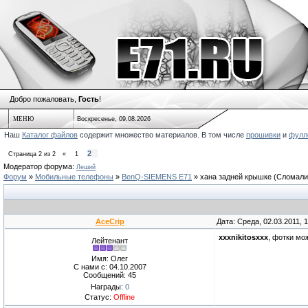
Добро пожаловать,
Гость
!
МЕНЮ
Воскресенье, 09.08.2026
Наш
Каталог файлов
содержит множество материалов. В том числе
прошивки
и
фулл
2
Страница
2
из
2
«
1
Модератор форума:
Леший
Форум
»
Мобильные телефоны
»
BenQ-SIEMENS E71
»
хана задней крышке
(Сломали
AceCrip
Дата: Среда, 02.03.2011, 
xxxnikitosxxx
, фотки мо
Лейтенант
Имя: Олег
С нами с: 04.10.2007
Сообщений: 45
Награды:
0
Статус:
Offline