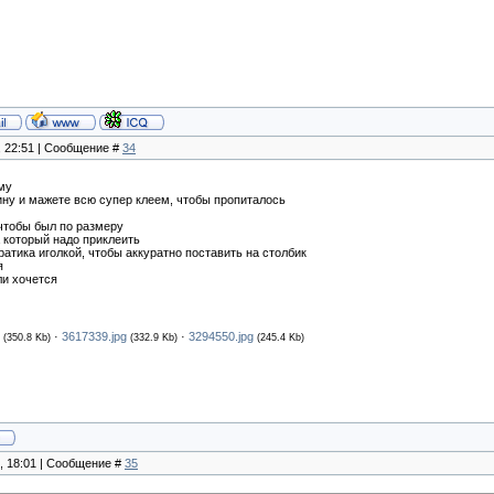
, 22:51 | Сообщение #
34
му
ну и мажете всю супер клеем, чтобы пропиталось
 чтобы был по размеру
а который надо приклеить
ратика иголкой, чтобы аккуратно поставить на столбик
я
ли хочется
·
3617339.jpg
·
3294550.jpg
(350.8 Kb)
(332.9 Kb)
(245.4 Kb)
3, 18:01 | Сообщение #
35