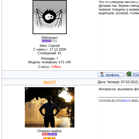
Что то слишком жестко у
Делаем так: Берем глянц
нужную толщину и мажем е
вырезали, иголкой, чтоб
Лейтенант
Имя: Сергей
С нами с: 17.12.2009
Сообщений: 61
Награды:
0
Модель телефона: e71 v45
Статус:
Offline
Yura777
Дата: Четверг, 07.03.2013
Интересно. выложите фо
CX70-BSc81-S75-
BSe71
+BSEL
Генерал-майор