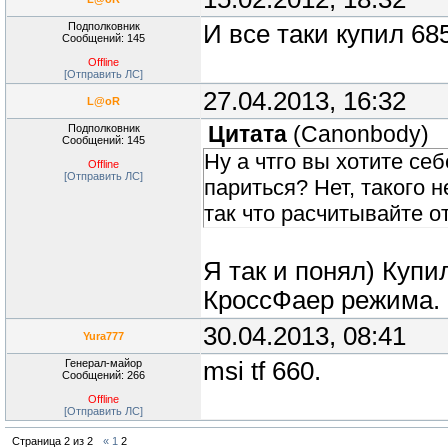
Подполковник
И все таки купил 68
Сообщений: 145
Offline
[Отправить ЛС]
27.04.2013, 16:32
L@oR
Подполковник
Цитата
(
Canonbody
)
Сообщений: 145
Ну а чтго вы хотите се
Offline
[Отправить ЛС]
париться? Нет, такого 
так что расчитывайте о
Я так и понял) Купи
КроссФаер режима.
30.04.2013, 08:41
Yura777
Генерал-майор
msi tf 660.
Сообщений: 266
Offline
[Отправить ЛС]
Страница
2
из
2
«
1
2