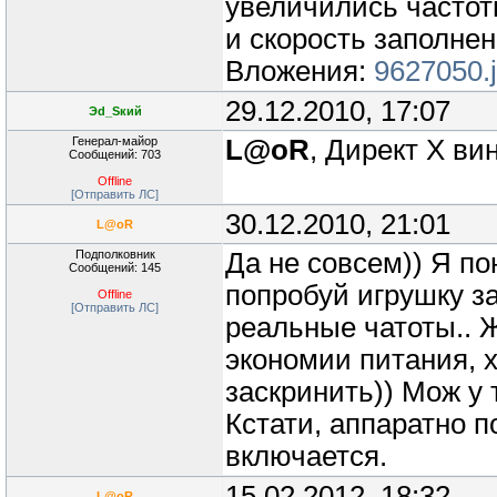
увеличились частот
и скорость заполнен
Вложения:
9627050.
29.12.2010, 17:07
Эd_Sкий
Генерал-майор
L@oR
, Директ Х ви
Сообщений: 703
Offline
[Отправить ЛС]
30.12.2010, 21:01
L@oR
Подполковник
Да не совсем)) Я по
Сообщений: 145
попробуй игрушку за
Offline
[Отправить ЛС]
реальные чатоты.. 
экономии питания, х
заскринить)) Мож у 
Кстати, аппаратно п
включается.
15.02.2012, 18:32
L@oR