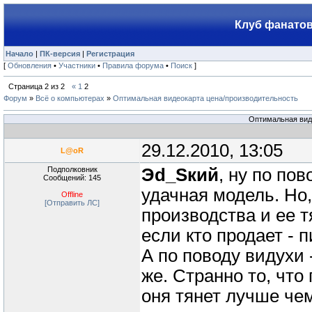
Клуб фанатов
Начало
|
ПК-версия
|
Регистрация
[
Обновления
•
Участники
•
Правила форума
•
Поиск
]
Страница
2
из
2
«
1
2
Форум
»
Всё о компьютерах
»
Оптимальная видеокарта цена/производительность
Оптимальная вид
29.12.2010, 13:05
L@oR
Подполковник
Эd_Sкий
, ну по пов
Сообщений: 145
удачная модель. Но,
Offline
[Отправить ЛС]
производства и ее 
если кто продает - 
А по поводу видухи 
же. Странно то, что
оня тянет лучше чем