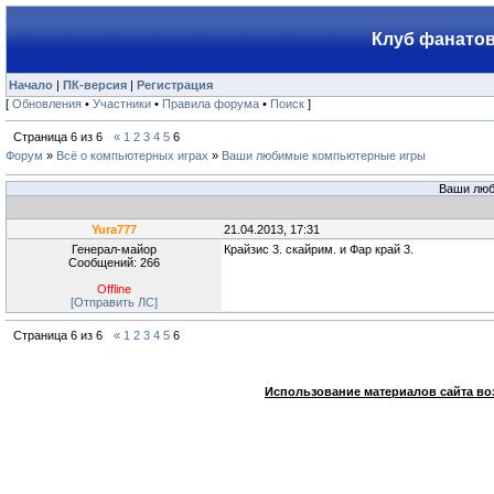
Клуб фанатов
Начало
|
ПК-версия
|
Регистрация
[
Обновления
•
Участники
•
Правила форума
•
Поиск
]
Страница
6
из
6
«
1
2
3
4
5
6
Форум
»
Всё о компьютерных играх
»
Ваши любимые компьютерные игры
Ваши люб
Yura777
21.04.2013, 17:31
Генерал-майор
Крайзис 3. скайрим. и Фар край 3.
Сообщений: 266
Offline
[Отправить ЛС]
Страница
6
из
6
«
1
2
3
4
5
6
Использование материалов сайта во