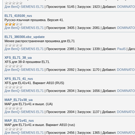
Для BenQ-SIEMENS EL71
|
Просмотров:
5145
|
Загрузок:
1923
|
Добавил:
DOMINAT
EL71_419100_rus
Русско-язычная прошивка. Версия 41.
Для BenQ-SIEMENS EL71
|
Просмотров:
3405
|
Загрузок:
2081
|
Добавил:
DOMINAT
EL71_380300.xbz_update
Менее распространенная прошивка для EL71
Для BenQ-SIEMENS EL71
|
Просмотров:
2385
|
Загрузок:
1339
|
Добавил:
PaulS
|
Дата
XFS_EL71_38_ua
XFS для 38-й прошивки EL71.
Для BenQ-SIEMENS EL71
|
Просмотров:
2092
|
Загрузок:
1170
|
Добавил:
DOMINATO
XFS_EL71_41_rus
XFS для EL41v41. Вариант А910 (RUS)
Для BenQ-SIEMENS EL71
|
Просмотров:
2834
|
Загрузок:
1656
|
Добавил:
DOMINAT
MAP_EL71v38_ua
MAP для EL71v41 и выше. (UA)
Для BenQ-SIEMENS EL71
|
Просмотров:
2004
|
Загрузок:
1137
|
Добавил:
DOMINATO
MAP_EL71v41_rus
MAP для EL71v41 и выше. Вариант A910 (rus)
Для BenQ-SIEMENS EL71
|
Просмотров:
2456
|
Загрузок:
1365
|
Добавил:
DOMINAT