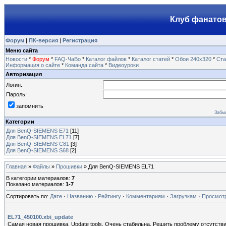
Клуб фанатов
Форум
|
ПК-версия
|
Регистрация
Меню сайта
Новости
*
Форум
*
FAQ-ЧаВо
*
Каталог файлов
*
Каталог статей
*
Обои 240х320
*
Ста
Информация о сайте
*
Команда сайта
*
Видеоуроки
Авторизация
Логин:
Пароль:
запомнить
Забы
Категории
Для BenQ-SIEMENS E71
[11]
Для BenQ-SIEMENS EL71
[7]
Для BenQ-SIEMENS C81
[3]
Для BenQ-SIEMENS S68
[2]
Главная
»
Файлы
»
Прошивки
» Для BenQ-SIEMENS EL71
В категории материалов
:
7
Показано материалов
:
1-7
Сортировать по
:
Дате
·
Названию
·
Рейтингу
·
Комментариям
·
Загрузкам
·
Просмот
EL71_450100.xbi_update
Самая новая прошивка. Update tools. Очень стабильна. Решить проблему отсутствия