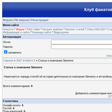
Клуб фанатов
Форум
|
ПК-версия
|
Регистрация
Меню сайта
Новости
*
Форум
*
FAQ-ЧаВо
*
Каталог файлов
*
Каталог статей
*
Обои 240х320
*
Ста
Информация о сайте
*
Команда сайта
*
Видеоуроки
Авторизация
Логин:
Пароль:
запомнить
Забы
Главная
»
2007
»
Май
»
3
» Статьи о компании Siemеns
Статьи о компании Siemеns
Намечается череда статей об истории деятельности компании Siеmеns и её мобильн
Всего комментариев
:
0
Добавлять комментарии могу
[
Р
Статистика
Онлайн всего:
4
Гостей:
4
Пользователей:
0