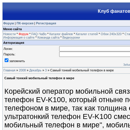
Клуб фанатов
Форум
|
ПК-версия
|
Регистрация
Меню сайта
Новости
*
Форум
*
FAQ-ЧаВо
*
Каталог файлов
*
Каталог статей
*
Обои 240х320
*
Ста
Информация о сайте
*
Команда сайта
*
Видеоуроки
Авторизация
Логин:
Пароль:
запомнить
Забы
Главная
»
2008
»
Декабрь
»
3
» Cамый тонкий мобильный телефон в мире
Cамый тонкий мобильный телефон в мире
Корейский оператор мобильной свя
телефон EV-K100, который отныне п
телефоном в мире, так как толщина е
ультратонкий телефон EV-K100 смес
мобильный телефон в мире", мобил